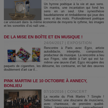
Un hymne poétique à la vie et aux sens.
Un mantra, une incantation qui fond les
sens en un seul. Une synesthésie
baudelairienne et rimbaldienne qui joue des
sens et des mots. Profondément poétique
car unissant dans la même économie de moyens le rythme, les images
et les sonorités d’où naît une...
DE LA MISE EN BOÎTE ET EN MUSIQUE !
24/04/2017
|
EXPOSITION
Rencontre à Paris avec Egzo, artiste
autodidacte, interprète, compositeur,
producteur de musique. La rencontre a lieu
aux Frigos, site dédié à l’art qui est lui-
même une œuvre d’art. Egzo récupère des
paquets de cigarettes, les détourne, les contourne, en fait des œuvres
doublement d’art car il...
PINK MARTINI LE 10 OCTOBRE À ANNECY,
BONLIEU
07/10/2016
|
CONCERT
La recette du Pink Martini ? Simple !
Sélectionnez une douzaine de musiciens,
avec chanteuse, de première qualité.
Mêlez harmonieusement, sensuellement.