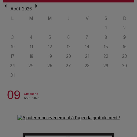
Août 2026
L’or blanc à la croisée des chemins : Rumilly interroge
l’avenir de la montagne française
L
M
M
J
V
S
D
1
2
La Femme de Ménage : Plongez dans le thriller
3
4
5
6
7
8
9
psychologique qui a conquis le monde !
10
11
12
13
14
15
16
17
18
19
20
21
22
23
La Condition : Sous le vernis de la bourgeoisie, la violence
24
25
26
27
28
29
30
des silences
31
Les Enfants vont bien : Quand la disparition devient un acte
09
de survie
Dimanche
Août, 2026
Comment Prendre Soin de sa Santé quand on Roule toute la
Journée
Pourquoi les Petites Entreprises Créatives Deviennent les