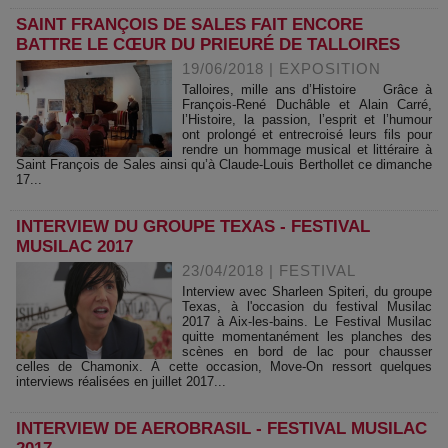
SAINT FRANÇOIS DE SALES FAIT ENCORE
BATTRE LE CŒUR DU PRIEURÉ DE TALLOIRES
19/06/2018
|
EXPOSITION
Talloires, mille ans d’Histoire Grâce à
François-René Duchâble et Alain Carré,
l’Histoire, la passion, l’esprit et l’humour
ont prolongé et entrecroisé leurs fils pour
rendre un hommage musical et littéraire à
Saint François de Sales ainsi qu’à Claude-Louis Berthollet ce dimanche
17...
INTERVIEW DU GROUPE TEXAS - FESTIVAL
MUSILAC 2017
23/04/2018
|
FESTIVAL
Interview avec Sharleen Spiteri, du groupe
Texas, à l'occasion du festival Musilac
2017 à Aix-les-bains. Le Festival Musilac
quitte momentanément les planches des
scènes en bord de lac pour chausser
celles de Chamonix. À cette occasion, Move-On ressort quelques
interviews réalisées en juillet 2017...
INTERVIEW DE AEROBRASIL - FESTIVAL MUSILAC