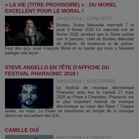
« LA VIE (TITRE PROVISOIRE) » : DU MOREL
EXCELLENT POUR LE MORAL !
09/02/2018
|
CONCERT
Bonlieu Scène Nationale mercredi 7 et
jeudi 8 février 2018 Ce mercredi soir de
février 2018, pendant que la Seine quittait
son lit parisien, celle de Bonlieu débordait
de drôlerie, de tendresse et de poésie.
Faut dire qu’y avait François Morel et sa bande qui nous y faisaient
partager une leçon...
STEVE ANGELLO EN TÊTE D'AFFICHE DU
FESTIVAL PHARAONIC 2018 !
08/02/2018
|
NOCTURNE
Le festival de musique électronique
Pharaonic aura lieu le samedi 17 mars
2018 au Phare à Chambéry. Pharaonic est
le plus important festival de musique
électronique au cœur des Alpes ! Chaque
année, en mars, Le Phare se transforme en temple de la musique
électro en accueillant des DJs...
CAMILLE OUÏ
02/02/2018
|
CONCERT