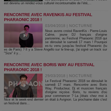
est devenu un rendez-vous culturel incontournable de l’été,...
RENCONTRE AVEC RAVENKIS AU FESTIVAL
PHARAONIC 2018 !
03/04/2018
|
NOCTURNE
Nous avons croisé RavenKis - Pierre-Louis
Calme, jeune DJ français d'origine
parisienne, au Festival Pharaonic 2018 qui
se déroulait le samedi 17 mars ! Pourquoi
es-tu venu jusqu'au festival Pharaonic (tu
es de Paris) ? Il y a Steve Angello sur le line-up, j'ai signé un track sur
"Size" il y...
RENCONTRE AVEC BORIS WAY AU FESTIVAL
PHARAONIC 2018 !
29/03/2018
|
NOCTURNE
Le Festival Pharaonic 2018 se déroulait le
samedi 17 mars. Rencontre avec Boris
Way, Producteur, Dj et musicien français
d'origine niçoise. Boris, tu reviens d'où
pour commencer ? La j'étais chez moi à
Nice et le week-end dernier on était à Avignon. La prochaine date c'est
un festival dans...