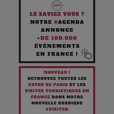
Cibles des Hackers
Les 3 meilleures destinations pour des vacances sportives
!
Quand l'Opéra Rencontre l'IA : Lola Volonakis, l'Artiste du
Paradoxe qui Chante le Futur
Chien 51 - Quand l’IA prend le pouvoir : une plongée dans un
futur troublant
Maïra Kerey, la “voix d’or du Kazakhstan”, célèbre ses 30
ans de carrière à la Salle Gaveau
Les dessous de la fast fashion : un désastre écologique en
chiffres