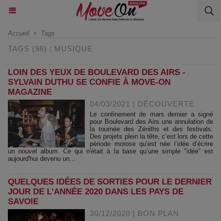
Accueil
>
Tags
TAGS (98) : MUSIQUE
LOIN DES YEUX DE BOULEVARD DES AIRS -
SYLVAIN DUTHU SE CONFIE À MOVE-ON
MAGAZINE
04/03/2021
|
DÉCOUVERTE
Le confinement de mars dernier a signé
pour Boulevard des Airs une annulation de
la tournée des Zéniths et des festivals.
Des projets plein la tête, c’est lors de cette
période morose qu’est née l’idée d’écrire
un nouvel album. Ce qui n'était à la base qu’une simple "idée" est
aujourd'hui devenu un...
QUELQUES IDÉES DE SORTIES POUR LE DERNIER
JOUR DE L’ANNÉE 2020 DANS LES PAYS DE
SAVOIE
30/12/2020
|
BON PLAN