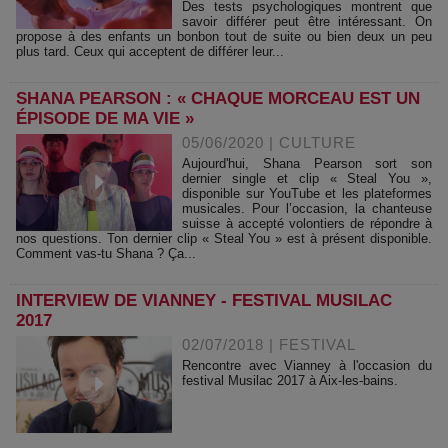
Des tests psychologiques montrent que
savoir différer peut être intéressant. On
propose à des enfants un bonbon tout de suite ou bien deux un peu
plus tard. Ceux qui acceptent de différer leur...
SHANA PEARSON : « CHAQUE MORCEAU EST UN
ÉPISODE DE MA VIE »
05/06/2020
|
CULTURE
Aujourd'hui, Shana Pearson sort son
dernier single et clip « Steal You »,
disponible sur YouTube et les plateformes
musicales. Pour l’occasion, la chanteuse
suisse à accepté volontiers de répondre à
nos questions. Ton dernier clip « Steal You » est à présent disponible.
Comment vas-tu Shana ? Ça...
INTERVIEW DE VIANNEY - FESTIVAL MUSILAC
2017
02/07/2018
|
FESTIVAL
Rencontre avec Vianney à l'occasion du
festival Musilac 2017 à Aix-les-bains.