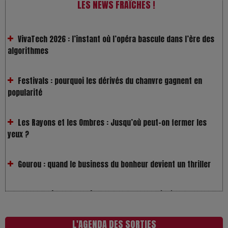
LES NEWS FRAÎCHES !
VivaTech 2026 : l’instant où l’opéra bascule dans l’ère des
algorithmes
Festivals : pourquoi les dérivés du chanvre gagnent en
popularité
Les Rayons et les Ombres : Jusqu’où peut-on fermer les
yeux ?
Gourou : quand le business du bonheur devient un thriller
LOL 2.0 : aimer, grandir et se comprendre à l’ère des
réseaux
L’Affaire Bojarski : entre faux billets et vraie tragédie
humaine
L'AGENDA DES SORTIES