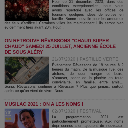
Pour ce 31 décembre 2020, dans des
conditions exceptionnelles, nous vous
avons répertorié avec les offices de
tourisme quelques idées de sorties en
famille. Bonne nouvelle pour les amoureux
des feux d'artifice ! Certaines villes les maintiennent ! Ils seront bien
évidemment tirés avant 20h. Pour...
ON RETROUVE RÊVASSONS "CHAUD SUPER
CHAUD" SAMEDI 25 JUILLET, ANCIENNE ÉCOLE
DE SOUS ALÉRY
21/07/2020
|
PASTILLE VERTE
Événement Rêvassons de 18 heures à 2
heures du matin. De la musique live, des
ateliers, de quoi manger et boire,
s’amuser, parler de la planète en toute
convivialité, en famille, entre amis…
Sonia, Rêvassons continue à Rêvasser ? Plus que jamais, surtout
après ce qu’on vient de vivre. Nous...
MUSILAC 2021 : ON A LES NOMS !
02/07/2020
|
FESTIVAL
La programmation 2021 est
particulièrement prometteuse. Aux noms
déjà connus s’en ajoutent de nouveaux.