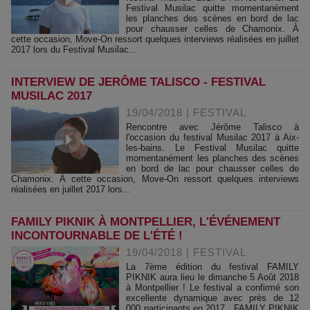
Festival Musilac quitte momentanément
les planches des scènes en bord de lac
pour chausser celles de Chamonix. À
cette occasion, Move-On ressort quelques interviews réalisées en juillet
2017 lors du Festival Musilac...
INTERVIEW DE JERÔME TALISCO - FESTIVAL
MUSILAC 2017
19/04/2018
|
FESTIVAL
Rencontre avec Jérôme Talisco à
l'occasion du festival Musilac 2017 à Aix-
les-bains. Le Festival Musilac quitte
momentanément les planches des scènes
en bord de lac pour chausser celles de
Chamonix. À cette occasion, Move-On ressort quelques interviews
réalisées en juillet 2017 lors...
FAMILY PIKNIK À MONTPELLIER, L'ÉVÉNEMENT
INCONTOURNABLE DE L'ÉTÉ !
19/04/2018
|
FESTIVAL
La 7ème édition du festival FAMILY
PIKNIK aura lieu le dimanche 5 Août 2018
à Montpellier ! Le festival a confirmé son
excellente dynamique avec près de 12
000 participants en 2017, FAMILY PIKNIK