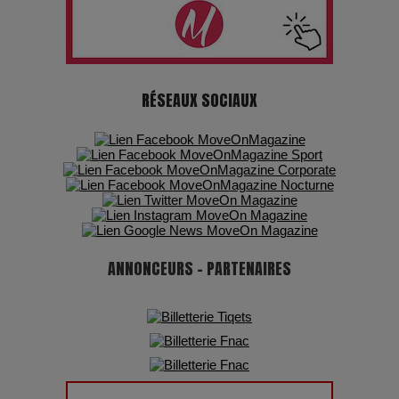
7 Techniques Secrètes des Photographes de Stars
Adieu Jean-Pat : rire au bord du précipice
RÉSEAUX SOCIAUX
Pharaonic Festival 2025 : 10 ans d’électro sous les
montagnes, une fête à ne pas manquer
ANNONCEURS - PARTENAIRES