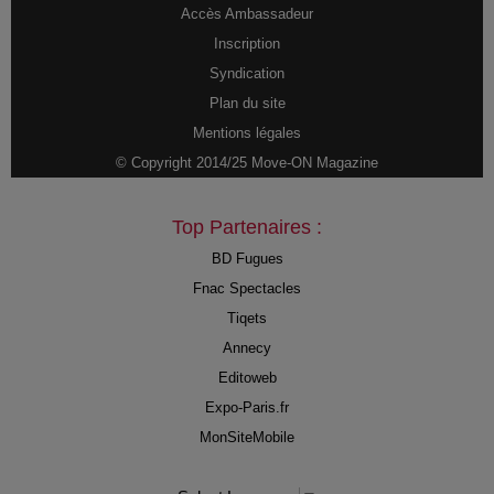
Accès Ambassadeur
Inscription
Syndication
Plan du site
Mentions légales
© Copyright 2014/25 Move-ON Magazine
Top Partenaires :
BD Fugues
Fnac Spectacles
Tiqets
Annecy
Editoweb
Expo-Paris.fr
MonSiteMobile