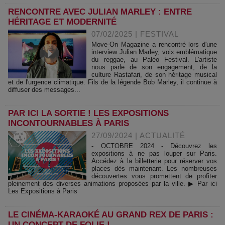
RENCONTRE AVEC JULIAN MARLEY : ENTRE
HÉRITAGE ET MODERNITÉ
07/02/2025
|
FESTIVAL
Move-On Magazine a rencontré lors d'une
interview Julian Marley, voix emblématique
du reggae, au Paléo Festival. L'artiste
nous parle de son engagement, de la
culture Rastafari, de son héritage musical
et de l'urgence climatique. Fils de la légende Bob Marley, il continue à
diffuser des messages...
PAR ICI LA SORTIE ! LES EXPOSITIONS
INCONTOURNABLES À PARIS
27/09/2024
|
ACTUALITÉ
- OCTOBRE 2024 - Découvrez les
expositions à ne pas louper sur Paris.
Accédez à la billetterie pour réserver vos
places dès maintenant. Les nombreuses
découvertes vous promettent de profiter
pleinement des diverses animations proposées par la ville. ▶ Par ici
Les Expositions à Paris
LE CINÉMA-KARAOKÉ AU GRAND REX DE PARIS :
UN CONCEPT DE FOLIE !