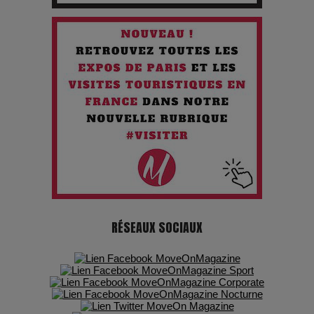
Chien 51 - Quand l’IA prend le pouvoir : une plongée dans un
futur troublant
Maïra Kerey, la “voix d’or du Kazakhstan”, célèbre ses 30
ans de carrière à la Salle Gaveau
Les dessous de la fast fashion : un désastre écologique en
chiffres
7 Techniques Secrètes des Photographes de Stars
Adieu Jean-Pat : rire au bord du précipice
RÉSEAUX SOCIAUX
Pharaonic Festival 2025 : 10 ans d’électro sous les
montagnes, une fête à ne pas manquer