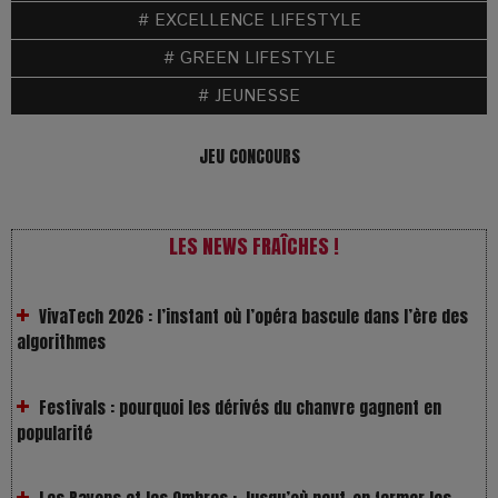
# EXCELLENCE LIFESTYLE
# GREEN LIFESTYLE
# JEUNESSE
JEU CONCOURS
LES NEWS FRAÎCHES !
VivaTech 2026 : l’instant où l’opéra bascule dans l’ère des
algorithmes
Festivals : pourquoi les dérivés du chanvre gagnent en
popularité
Les Rayons et les Ombres : Jusqu’où peut-on fermer les
yeux ?