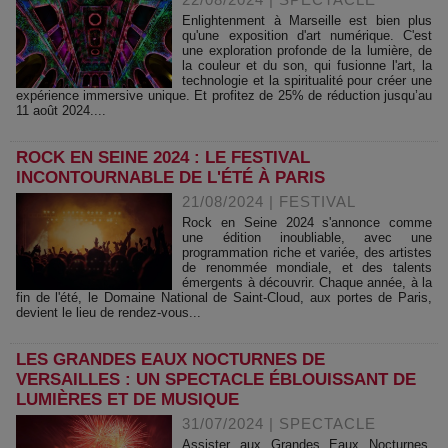
Enlightenment à Marseille est bien plus
qu'une exposition d'art numérique. C'est
une exploration profonde de la lumière, de
la couleur et du son, qui fusionne l'art, la
technologie et la spiritualité pour créer une
expérience immersive unique. Et profitez de 25% de réduction jusqu’au
11 août 2024....
ROCK EN SEINE 2024 : LE FESTIVAL
INCONTOURNABLE DE L'ÉTÉ À PARIS
21/08/2024
|
FESTIVAL
Rock en Seine 2024 s'annonce comme
une édition inoubliable, avec une
programmation riche et variée, des artistes
de renommée mondiale, et des talents
émergents à découvrir. Chaque année, à la
fin de l'été, le Domaine National de Saint-Cloud, aux portes de Paris,
devient le lieu de rendez-vous...
LES GRANDES EAUX NOCTURNES DE
VERSAILLES : UN SPECTACLE ÉBLOUISSANT DE
LUMIÈRES ET DE MUSIQUE
31/07/2024
|
SPECTACLE
Assister aux Grandes Eaux Nocturnes,