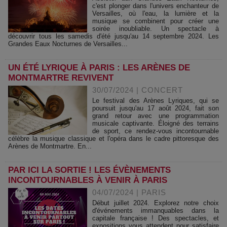
c'est plonger dans l'univers enchanteur de
Versailles, où l'eau, la lumière et la
musique se combinent pour créer une
soirée inoubliable. Un spectacle à
découvrir tous les samedis d'été jusqu'au 14 septembre 2024. Les
Grandes Eaux Nocturnes de Versailles...
UN ÉTÉ LYRIQUE À PARIS : LES ARÈNES DE
MONTMARTRE REVIVENT
30/07/2024
|
CONCERT
Le festival des Arènes Lyriques, qui se
poursuit jusqu'au 17 août 2024, fait son
grand retour avec une programmation
musicale captivante. Éloigné des terrains
de sport, ce rendez-vous incontournable
célèbre la musique classique et l'opéra dans le cadre pittoresque des
Arènes de Montmartre. En...
PAR ICI LA SORTIE ! LES ÉVÈNEMENTS
INCONTOURNABLES À VENIR À PARIS
04/07/2024
|
PARIS
Début juillet 2024. Explorez notre choix
d'événements immanquables dans la
capitale française ! Des spectacles, et
expositions vous attendent pour satisfaire