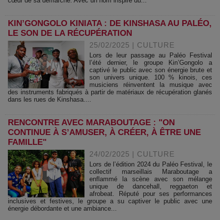
cœur de sa démarche. Avec un nom inspiré du...
KIN’GONGOLO KINIATA : DE KINSHASA AU PALÉO,
LE SON DE LA RÉCUPÉRATION
25/02/2025
|
CULTURE
Lors de leur passage au Paléo Festival
l’été dernier, le groupe Kin’Gongolo a
captivé le public avec son énergie brute et
son univers unique. 100 % kinois, ces
musiciens réinventent la musique avec
des instruments fabriqués à partir de matériaux de récupération glanés
dans les rues de Kinshasa....
RENCONTRE AVEC MARABOUTAGE : "ON
CONTINUE À S’AMUSER, À CRÉER, À ÊTRE UNE
FAMILLE"
24/02/2025
|
CULTURE
Lors de l’édition 2024 du Paléo Festival, le
collectif marseillais Maraboutage a
enflammé la scène avec son mélange
unique de dancehall, reggaeton et
afrobeat. Réputé pour ses performances
inclusives et festives, le groupe a su captiver le public avec une
énergie débordante et une ambiance...