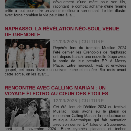
dévouement d’une mère pour son fils,
racontant le combat acharné d’une femme
prête à tout pour offrir un avenir meilleur à son enfant. Le film illustre
avec force combien la vie peut être à la...
NAPHASSO, LA RÉVÉLATION NÉO-SOUL VENUE
DE GRENOBLE
21/03/2025
|
CULTURE
Repérés lors du tremplin Musilac 2024
l’été dernier, les Grenoblois de Naphasso
ont depuis franchi une nouvelle étape avec
la sortie de leur premier EP, A Messy
Place. Entre néo-soul, R&B et envolées
gospel, cet opus dévoile un univers riche et sincère. Six mois avant
cette sortie, on les avait...
RENCONTRE AVEC CALLING MARIAN : UN
VOYAGE ÉLECTRO AU CŒUR DES ÉTOILES
12/03/2025
|
CULTURE
Cet été, lors de l’édition 2024 du festival
Musilac, nous avons eu le plaisir de
rencontrer Calling Marian, la productrice de
musique électronique qui fait sensation
avec son dernier EP Tales of a Supernova,
sorti le 8 novembre 2024. Entre synthés planants et techno