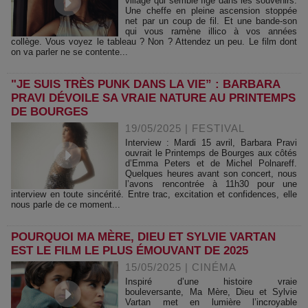
village qui semble figé dans les souvenirs.
Une cheffe en pleine ascension stoppée
net par un coup de fil. Et une bande-son
qui vous ramène illico à vos années
collège. Vous voyez le tableau ? Non ? Attendez un peu. Le film dont
on va parler ne se contente...
"JE SUIS TRÈS PUNK DANS LA VIE” : BARBARA
PRAVI DÉVOILE SA VRAIE NATURE AU PRINTEMPS
DE BOURGES
19/05/2025
|
FESTIVAL
Interview : Mardi 15 avril, Barbara Pravi
ouvrait le Printemps de Bourges aux côtés
d’Emma Peters et de Michel Polnareff.
Quelques heures avant son concert, nous
l’avons rencontrée à 11h30 pour une
interview en toute sincérité. Entre trac, excitation et confidences, elle
nous parle de ce moment...
POURQUOI MA MÈRE, DIEU ET SYLVIE VARTAN
EST LE FILM LE PLUS ÉMOUVANT DE 2025
15/05/2025
|
CINÉMA
Inspiré d’une histoire vraie
bouleversante, Ma Mère, Dieu et Sylvie
Vartan met en lumière l’incroyable