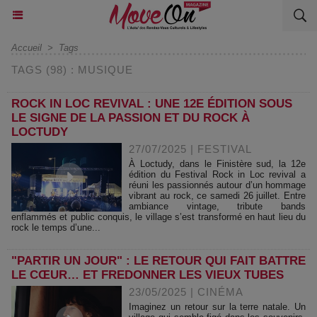
Accueil
>
Tags
TAGS (98) : MUSIQUE
ROCK IN LOC REVIVAL : UNE 12E ÉDITION SOUS
LE SIGNE DE LA PASSION ET DU ROCK À
LOCTUDY
27/07/2025
|
FESTIVAL
À Loctudy, dans le Finistère sud, la 12e
édition du Festival Rock in Loc revival a
réuni les passionnés autour d’un hommage
vibrant au rock, ce samedi 26 juillet. Entre
ambiance vintage, tribute bands
enflammés et public conquis, le village s’est transformé en haut lieu du
rock le temps d’une...
"PARTIR UN JOUR" : LE RETOUR QUI FAIT BATTRE
LE CŒUR… ET FREDONNER LES VIEUX TUBES
23/05/2025
|
CINÉMA
Imaginez un retour sur la terre natale. Un