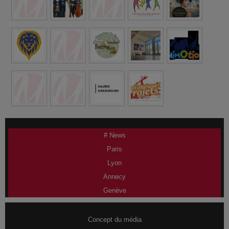
# News
Paris
Lyon
Annecy
Genève
Concept du média