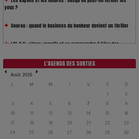
Gourou : quand le business du bonheur devient un thriller
LOL 2.0 : aimer, grandir et se comprendre à l’ère des
réseaux
L’Affaire Bojarski : entre faux billets et vraie tragédie
humaine
L'AGENDA DES SORTIES
Août 2026
L’or blanc à la croisée des chemins : Rumilly interroge
l’avenir de la montagne française
L
M
M
J
V
S
D
1
2
La Femme de Ménage : Plongez dans le thriller
3
4
5
6
7
8
9
psychologique qui a conquis le monde !
10
11
12
13
14
15
16
17
18
19
20
21
22
23
La Condition : Sous le vernis de la bourgeoisie, la violence
24
25
26
27
28
29
30
des silences