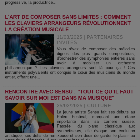
progressive, la productrice...
L'ART DE COMPOSER SANS LIMITES : COMMENT
LES CLAVIERS ARRANGEURS RÉVOLUTIONNENT
LA CRÉATION MUSICALE
11/03/2025
|
PARTENAIRES
INVITÉS
Vous rêvez de composer des mélodies
dignes des plus grands compositeurs,
d'orchestrer des symphonies entières sans
avoir à mobiliser un orchestre
philharmonique ? Les claviers arrangeurs sont là pour ça ! Ces
instruments polyvalents ont conquis le cœur des musiciens du monde
entier, offrant une...
RENCONTRE AVEC SENSU : "TOUT CE QU’IL FAUT
SAVOIR SUR MOI EST DANS MA MUSIQUE"
25/02/2025
|
CULTURE
La jeune artiste Sensu fait ses débuts au
Paléo Festival, marquant une étape
importante dans sa carrière suisse.
Passée du piano classique aux
synthétiseurs, elle évoque son évolution
artistique, ses défis de remixeuse et son désir de garder le plaisir au