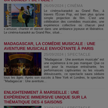
26/09/2024
|
CINÉMA
Le cinéma-karaoké au Grand Rex, à
travers l'Écran Pop, est bien plus qu'une
simple projection de film. C’est une
célébration des comédies musicales, une
expérience collective où chacun peut
s’amuser, chanter et danser dans une ambiance joyeuse et libératrice.
Le cinéma-karaoké au Grand Rex, situé...
MADAGASCAR, LA COMÉDIE MUSICALE : UNE
AVENTURE MUSICALE ENVOÛTANTE À PARIS
25/09/2024
|
SPECTACLE
"Madagascar : Une aventure musicale" est
une expérience à ne pas manquer. Que ce
soit pour la musique entraînante, les
performances captivantes ou les visuels
éblouissants, ce spectacle saura séduire
tous les âges. Après son succès à New York et Londres, le spectacle
"Madagascar : Une aventure...
ENLIGHTENMENT À MARSEILLE : UNE
EXPÉRIENCE IMMERSIVE UNIQUE SUR LA
THÉMATIQUE DES 4 SAISONS
22/08/2024
|
SPECTACLE