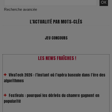
Recherche avancée
L'ACTUALITÉ PAR MOTS-CLÉS
JEU CONCOURS
LES NEWS FRAÎCHES !
VivaTech 2026 : l’instant où l’opéra bascule dans l’ère des
algorithmes
Festivals : pourquoi les dérivés du chanvre gagnent en
popularité
Les Rayons et les Ombres : Jusqu’où peut-on fermer les
yeux ?