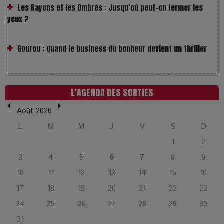
Gourou : quand le business du bonheur devient un thriller
LOL 2.0 : aimer, grandir et se comprendre à l’ère des
réseaux
L'AGENDA DES SORTIES
L’Affaire Bojarski : entre faux billets et vraie tragédie
humaine
Août 2026
L
M
M
J
V
S
D
L’or blanc à la croisée des chemins : Rumilly interroge
1
2
l’avenir de la montagne française
3
4
5
6
7
8
9
10
11
12
13
14
15
16
La Femme de Ménage : Plongez dans le thriller
17
18
19
20
21
22
23
psychologique qui a conquis le monde !
24
25
26
27
28
29
30
La Condition : Sous le vernis de la bourgeoisie, la violence
31