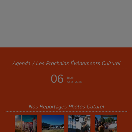
Agenda / Les Prochains Événements Culturel
06
Jeudi
Août, 2026
Nos Reportages Photos Cuturel