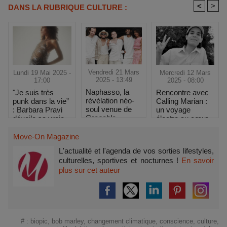
<
>
DANS LA RUBRIQUE CULTURE :
Vendredi 21 Mars
Mercredi 12 Mars
Lundi 19 Mai 2025 -
2025 - 13:49
2025 - 08:00
17:00
Naphasso, la
Rencontre avec
"Je suis très
révélation néo-
Calling Marian :
punk dans la vie”
soul venue de
un voyage
: Barbara Pravi
Grenoble
électro au cœur
dévoile sa vraie
des étoiles
nature au
Printemps de
Move-On Magazine
Bourges
L'actualité et l'agenda de vos sorties lifestyles,
culturelles, sportives et nocturnes !
En savoir
plus sur cet auteur
#
:
biopic
,
bob marley
,
changement climatique
,
conscience
,
culture
,