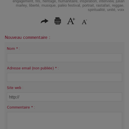
engagement
,
fils
,
héritage
,
humanitaire
,
inspiration
,
interview
,
julian
marley
,
liberté
,
musique
,
paléo festival
,
portrait
,
rastafari
,
reggae
,
spiritualité
,
unité
,
voix
Nouveau commentaire :
Nom * :
Adresse email (non publiée) * :
Site web :
Commentaire * :