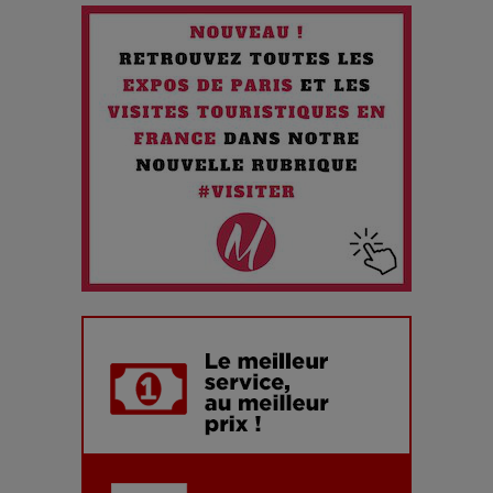
Chien 51 - Quand l’IA prend le pouvoir : une plongée dans un
futur troublant
Maïra Kerey, la “voix d’or du Kazakhstan”, célèbre ses 30
ans de carrière à la Salle Gaveau
Les dessous de la fast fashion : un désastre écologique en
chiffres
7 Techniques Secrètes des Photographes de Stars
Adieu Jean-Pat : rire au bord du précipice
Pharaonic Festival 2025 : 10 ans d’électro sous les
montagnes, une fête à ne pas manquer