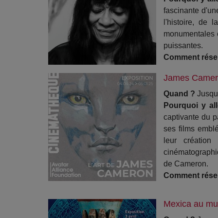
fascinante d'un
l'histoire, de 
monumentales où
puissantes.
Comment rése
James Camero
Quand ?
Jusqu'
Pourquoi y al
captivante du p
ses films embl
leur création
cinématographiq
de Cameron.
Comment rése
Mexica au mu