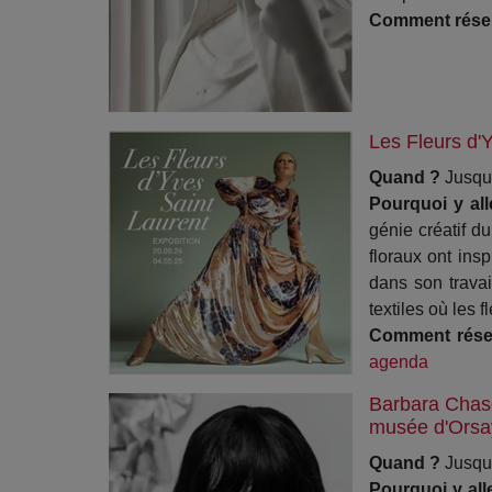
Comment rése
Les Fleurs d'
Quand ?
Jusqu'
Pourquoi y al
génie créatif d
floraux ont insp
dans son trava
textiles où les 
Comment rése
agenda
Barbara Chase
musée d'Orsa
Quand ?
Jusqu
Pourquoi y all