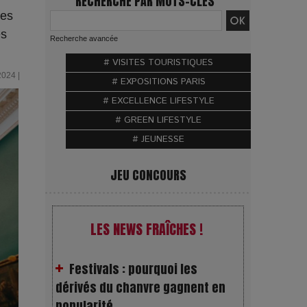
RECHERCHE PAR MOTS-CLÉS
ces
es
Recherche avancée
# VISITES TOURISTIQUES
2024 |
# EXPOSITIONS PARIS
# EXCELLENCE LIFESTYLE
# GREEN LIFESTYLE
VivaTech 2026 : l’instant où
# JEUNESSE
l’opéra bascule dans l’ère des
algorithmes
JEU CONCOURS
Festivals : pourquoi les
LES NEWS FRAÎCHES !
dérivés du chanvre gagnent en
popularité
Les Rayons et les Ombres :