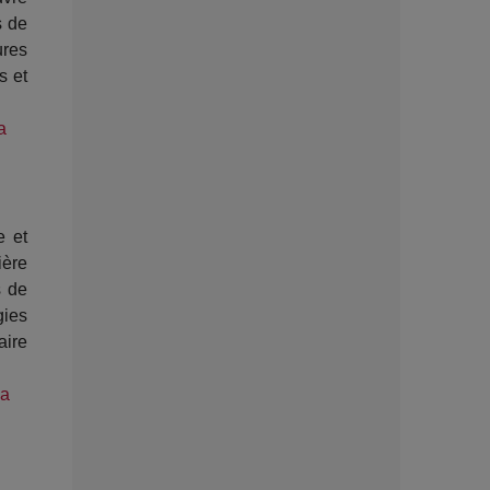
s de
ures
s et
a
e et
ière
s de
ies
aire
da