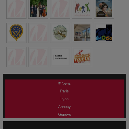
# News
Paris
Lyon
Annecy
Genève