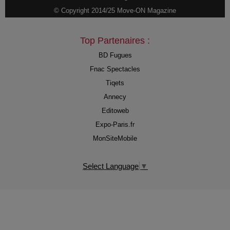
© Copyright 2014/25 Move-ON Magazine
Top Partenaires :
BD Fugues
Fnac Spectacles
Tiqets
Annecy
Editoweb
Expo-Paris.fr
MonSiteMobile
Select Language
▼