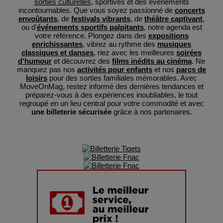
sorties culturelles
, sportives et des événements
incontournables. Que vous soyez passionné de
concerts
envoûtants
, de
festivals vibrants
, de
théâtre captivant
,
ou d'
événements sportifs palpitants
, notre agenda est
votre référence. Plongez dans des
expositions
enrichissantes
, vibrez au rythme des
musiques
classiques et danses
, riez avec les meilleures
soirées
d'humour
et découvrez des
films inédits au cinéma
. Ne
manquez pas nos
activités pour enfants
et nos
parcs de
loisirs
pour des sorties familiales mémorables. Avec
MoveOnMag, restez informé des dernières tendances et
préparez-vous à des expériences inoubliables, le tout
regroupé en un lieu central pour votre commodité et avec
une billeterie sécurisée
grâce à nos partenaires.