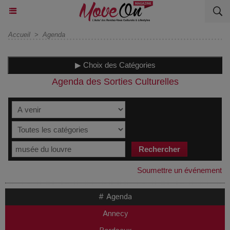
Accueil
>
Agenda
▶ Choix des Catégories
Agenda des Sorties Culturelles
Soumettre un événement
# Agenda
Annecy