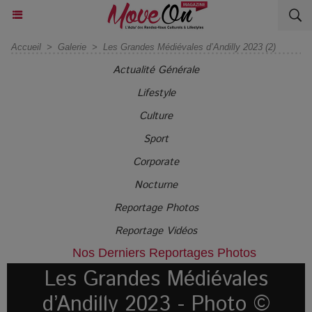
Accueil
>
Galerie
>
Les Grandes Médiévales d’Andilly 2023 (2)
Actualité Générale
Lifestyle
Culture
Sport
Corporate
Nocturne
Reportage Photos
Reportage Vidéos
Nos Derniers Reportages Photos
Les Grandes Médiévales
d’Andilly 2023 - Photo ©