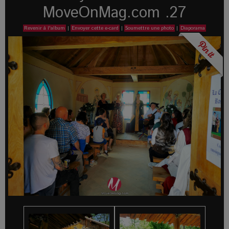
MoveOnMag.com .27
Revenir à l'album
|
Envoyer cette e-card
|
Soumettre une photo
|
Diaporama