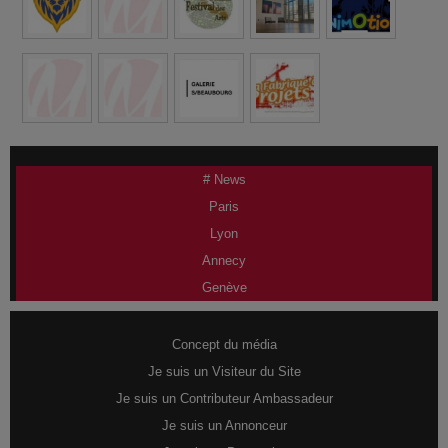
# News
Paris
Lyon
Annecy
Genève
Concept du média
Je suis un Visiteur du Site
Je suis un Contributeur Ambassadeur
Je suis un Annonceur