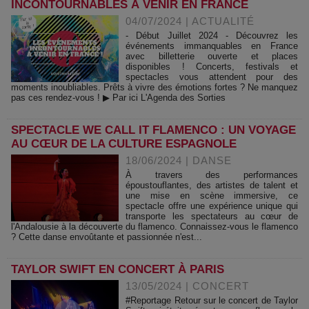
INCONTOURNABLES À VENIR EN FRANCE
04/07/2024
|
ACTUALITÉ
- Début Juillet 2024 - Découvrez les
événements immanquables en France
avec billetterie ouverte et places
disponibles ! Concerts, festivals et
spectacles vous attendent pour des
moments inoubliables. Prêts à vivre des émotions fortes ? Ne manquez
pas ces rendez-vous ! ▶ Par ici L'Agenda des Sorties
SPECTACLE WE CALL IT FLAMENCO : UN VOYAGE
AU CŒUR DE LA CULTURE ESPAGNOLE
18/06/2024
|
DANSE
À travers des performances
époustouflantes, des artistes de talent et
une mise en scène immersive, ce
spectacle offre une expérience unique qui
transporte les spectateurs au cœur de
l'Andalousie à la découverte du flamenco. Connaissez-vous le flamenco
? Cette danse envoûtante et passionnée n'est...
TAYLOR SWIFT EN CONCERT À PARIS
13/05/2024
|
CONCERT
#Reportage Retour sur le concert de Taylor