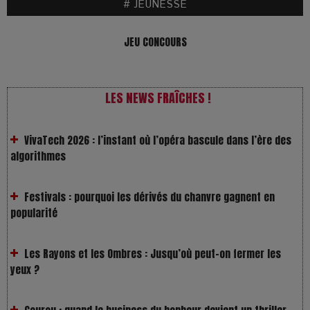
# JEUNESSE
JEU CONCOURS
LES NEWS FRAÎCHES !
VivaTech 2026 : l’instant où l’opéra bascule dans l’ère des
algorithmes
Festivals : pourquoi les dérivés du chanvre gagnent en
popularité
Les Rayons et les Ombres : Jusqu’où peut-on fermer les
yeux ?
Gourou : quand le business du bonheur devient un thriller
LOL 2.0 : aimer, grandir et se comprendre à l’ère des