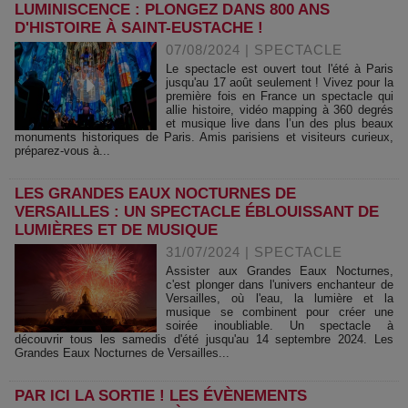
LUMINISCENCE : PLONGEZ DANS 800 ANS
D'HISTOIRE À SAINT-EUSTACHE !
07/08/2024
|
SPECTACLE
Le spectacle est ouvert tout l'été à Paris
jusqu'au 17 août seulement ! Vivez pour la
première fois en France un spectacle qui
allie histoire, vidéo mapping à 360 degrés
et musique live dans l’un des plus beaux
monuments historiques de Paris. Amis parisiens et visiteurs curieux,
préparez-vous à...
LES GRANDES EAUX NOCTURNES DE
VERSAILLES : UN SPECTACLE ÉBLOUISSANT DE
LUMIÈRES ET DE MUSIQUE
31/07/2024
|
SPECTACLE
Assister aux Grandes Eaux Nocturnes,
c'est plonger dans l'univers enchanteur de
Versailles, où l'eau, la lumière et la
musique se combinent pour créer une
soirée inoubliable. Un spectacle à
découvrir tous les samedis d'été jusqu'au 14 septembre 2024. Les
Grandes Eaux Nocturnes de Versailles...
PAR ICI LA SORTIE ! LES ÉVÈNEMENTS