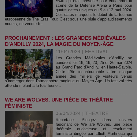
Swift qui était présente pour enflammer la
scène de la Défense Arena à Paris pour
quatre dates uniques du 9 au 12 mai 2024.
Ces dates marquent le début de la tournée
européenne de The Eras Tour. C’est sous une pluie d'applaudissements
nourris, ce vendredi...
PROCHAINEMENT : LES GRANDES MÉDIÉVALES
D'ANDILLY 2024, LA MAGIE DU MOYEN-ÂGE
11/04/2024
|
FESTIVAL
Les Grandes Médiévales d'Andilly se
tiendront les 18, 19, 20, 25 et 26 mai 2024
au Grand Parc d'Andilly, en Haute-Savoie.
Cette fête incontournable attire chaque
année des milliers de visiteurs venus
s’immerger dans l'atmosphère magique du Moyen-Âge. Un festival très
attendu mêlant à la fois féerie...
WE ARE WOLVES, UNE PIÈCE DE THÉÂTRE
FÉMINISTE
06/04/2024
|
THÉÂTRE
Reportage. Plongez dans l'univers
fascinant de We are Wolves, une pièce
théâtrale audacieuse et résolument
féministe dirigée par Elliott Martineau qui