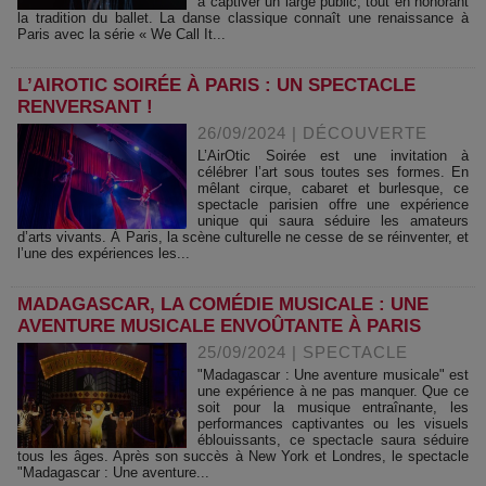
à captiver un large public, tout en honorant
la tradition du ballet. La danse classique connaît une renaissance à
Paris avec la série « We Call It...
L’AIROTIC SOIRÉE À PARIS : UN SPECTACLE
RENVERSANT !
26/09/2024
|
DÉCOUVERTE
L’AirOtic Soirée est une invitation à
célébrer l’art sous toutes ses formes. En
mêlant cirque, cabaret et burlesque, ce
spectacle parisien offre une expérience
unique qui saura séduire les amateurs
d’arts vivants. À Paris, la scène culturelle ne cesse de se réinventer, et
l’une des expériences les...
MADAGASCAR, LA COMÉDIE MUSICALE : UNE
AVENTURE MUSICALE ENVOÛTANTE À PARIS
25/09/2024
|
SPECTACLE
"Madagascar : Une aventure musicale" est
une expérience à ne pas manquer. Que ce
soit pour la musique entraînante, les
performances captivantes ou les visuels
éblouissants, ce spectacle saura séduire
tous les âges. Après son succès à New York et Londres, le spectacle
"Madagascar : Une aventure...