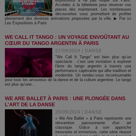
expositions à ne pas louper sur Paris.
Accédez à la billetterie pour réserver vos
places dès maintenant. Les nombreuses
découvertes vous promettent de profiter
pleinement des diverses animations proposées par la ville. ▶ Par ici
Les Expositions à Paris
WE CALL IT TANGO : UN VOYAGE ENVOÛTANT AU
CŒUR DU TANGO ARGENTIN À PARIS
27/09/2024
|
DANSE
"We Call It Tango" est bien plus qu’un
spectacle : c’est une invitation à explorer
l'âme du tango argentin à travers une
performance captivante qui allie tradition et
modernité. Un rendez-vous incontournable
pour tous les amoureux de la danse et de la culture argentine. Le tango
est plus qu’une...
WE ARE BALLET À PARIS : UNE PLONGÉE DANS
L’ART DE LA DANSE
26/09/2024
|
DANSE
« We Are Ballet » à Paris représente une
réinvention passionnante d'un art
classique. Grâce à son approche
innovante et immersive, cette série réussit