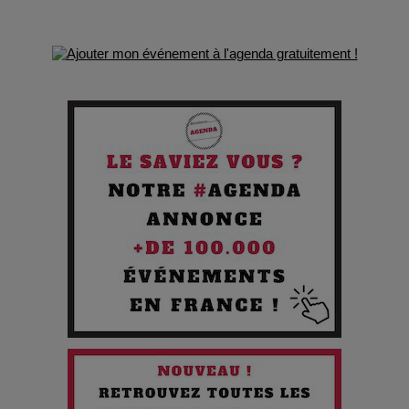
Comment Prendre Soin de sa Santé quand on Roule toute la
Journée
Pourquoi les Petites Entreprises Créatives Deviennent les
Cibles des Hackers
Les 3 meilleures destinations pour des vacances sportives
!
Quand l'Opéra Rencontre l'IA : Lola Volonakis, l'Artiste du
Paradoxe qui Chante le Futur
Chien 51 - Quand l’IA prend le pouvoir : une plongée dans un
futur troublant