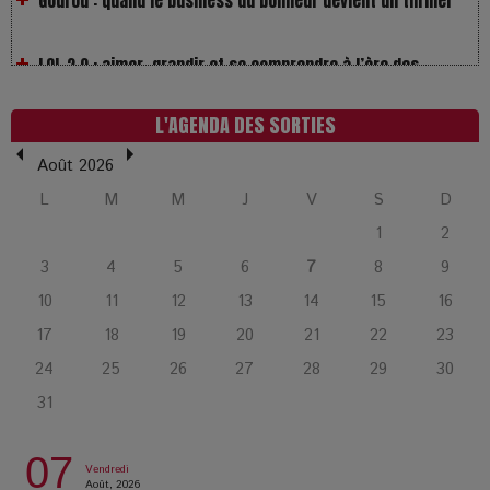
réseaux
L’Affaire Bojarski : entre faux billets et vraie tragédie
humaine
L'AGENDA DES SORTIES
Août 2026
L’or blanc à la croisée des chemins : Rumilly interroge
L
M
M
J
V
S
D
l’avenir de la montagne française
1
2
La Femme de Ménage : Plongez dans le thriller
3
4
5
6
7
8
9
psychologique qui a conquis le monde !
10
11
12
13
14
15
16
17
18
19
20
21
22
23
La Condition : Sous le vernis de la bourgeoisie, la violence
24
25
26
27
28
29
30
des silences
31
Les Enfants vont bien : Quand la disparition devient un acte
07
de survie
Vendredi
Août, 2026