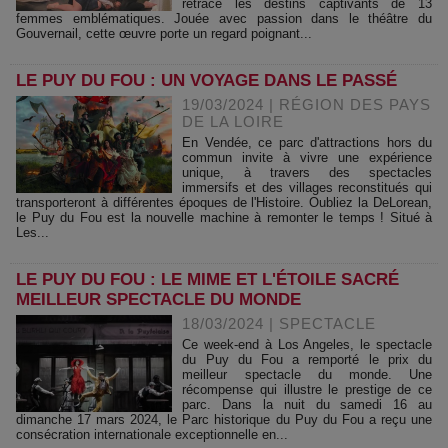
retrace les destins captivants de 13
femmes emblématiques. Jouée avec passion dans le théâtre du
Gouvernail, cette œuvre porte un regard poignant...
LE PUY DU FOU : UN VOYAGE DANS LE PASSÉ
19/03/2024
|
RÉGION DES PAYS
DE LA LOIRE
En Vendée, ce parc d'attractions hors du
commun invite à vivre une expérience
unique, à travers des spectacles
immersifs et des villages reconstitués qui
transporteront à différentes époques de l'Histoire. Oubliez la DeLorean,
le Puy du Fou est la nouvelle machine à remonter le temps ! Situé à
Les...
LE PUY DU FOU : LE MIME ET L'ÉTOILE SACRÉ
MEILLEUR SPECTACLE DU MONDE
18/03/2024
|
SPECTACLE
Ce week-end à Los Angeles, le spectacle
du Puy du Fou a remporté le prix du
meilleur spectacle du monde. Une
récompense qui illustre le prestige de ce
parc. Dans la nuit du samedi 16 au
dimanche 17 mars 2024, le Parc historique du Puy du Fou a reçu une
consécration internationale exceptionnelle en...