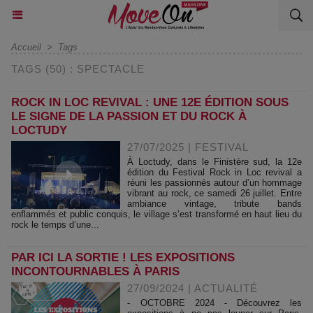
Accueil
>
Tags
TAGS (50) : SPECTACLE
ROCK IN LOC REVIVAL : UNE 12E ÉDITION SOUS
LE SIGNE DE LA PASSION ET DU ROCK À
LOCTUDY
27/07/2025
|
FESTIVAL
À Loctudy, dans le Finistère sud, la 12e
édition du Festival Rock in Loc revival a
réuni les passionnés autour d’un hommage
vibrant au rock, ce samedi 26 juillet. Entre
ambiance vintage, tribute bands
enflammés et public conquis, le village s’est transformé en haut lieu du
rock le temps d’une...
PAR ICI LA SORTIE ! LES EXPOSITIONS
INCONTOURNABLES À PARIS
27/09/2024
|
ACTUALITÉ
- OCTOBRE 2024 - Découvrez les