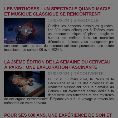
LES VIRTUOSES : UN SPECTACLE QUAND MAGIE
ET MUSIQUE CLASSIQUE SE RENCONTRENT
18/03/2024
|
SPECTACLE
Oubliez les concerts classiques guindés,
Les Virtuoses débarquent à Thônes avec
un spectacle unique où piano, magie et
humour se mêlent dans un tourbillon
d'émotions. Laissez-vous transporter par
ces deux pianistes hors du commun qui vous promettent une soirée
inoubliable. Le samedi 06 avril 2024 à...
LA 26ÈME ÉDITION DE LA SEMAINE DU CERVEAU
À PARIS : UNE EXPLORATION FASCINANTE
07/03/2024
|
DÉCOUVERTE
Du 12 au 17 mars 2024, le Palais de la
Découverte et la Cité des Sciences et de
l'Industrie s'associent pour la Semaine du
Cerveau, un événement annuel dédié à la
découverte des fonctions et des mystères
de cet organe extraordinaire. Préparez-vous à un voyage à travers les
méandres de votre cerveau...
POUR SES 800 ANS, UNE EXPÉRIENCE DE SON ET