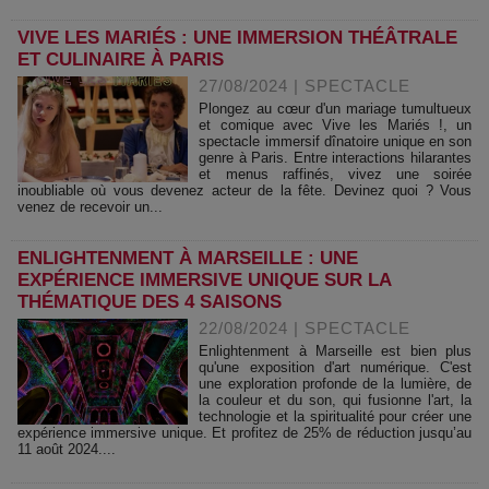
VIVE LES MARIÉS : UNE IMMERSION THÉÂTRALE
ET CULINAIRE À PARIS
27/08/2024
|
SPECTACLE
Plongez au cœur d'un mariage tumultueux
et comique avec Vive les Mariés !, un
spectacle immersif dînatoire unique en son
genre à Paris. Entre interactions hilarantes
et menus raffinés, vivez une soirée
inoubliable où vous devenez acteur de la fête. Devinez quoi ? Vous
venez de recevoir un...
ENLIGHTENMENT À MARSEILLE : UNE
EXPÉRIENCE IMMERSIVE UNIQUE SUR LA
THÉMATIQUE DES 4 SAISONS
22/08/2024
|
SPECTACLE
Enlightenment à Marseille est bien plus
qu'une exposition d'art numérique. C'est
une exploration profonde de la lumière, de
la couleur et du son, qui fusionne l'art, la
technologie et la spiritualité pour créer une
expérience immersive unique. Et profitez de 25% de réduction jusqu’au
11 août 2024....