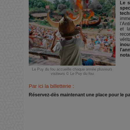
Le 
spec
tech
imme
l'An
et l
reco
véri
inou
l'an
nota
Le Puy du fou accueille chaque année plusieurs
visiteurs © Le Puy du fou
Par ici la billetterie :
Réservez-dès maintenant une place pour le pa