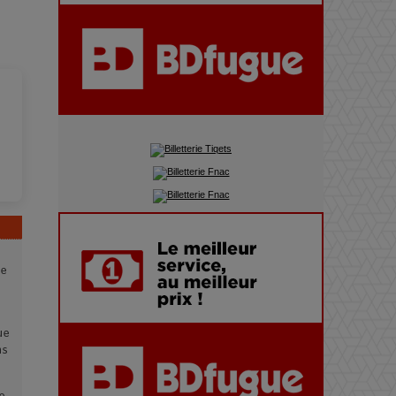
du précipice
Pharaonic Festival 2025 : 10
ans d’électro sous les
montagnes, une fête à ne pas
manquer
le
ue
ns