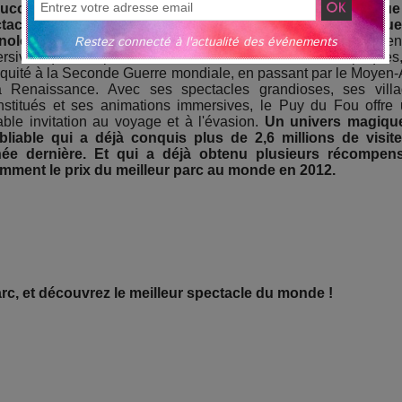
succès du Puy du Fou repose sur une approche unique
tacle, associant rigueur historique, créativité artistiqu
nologies de pointe.
Le parc propose une multitude d'expérie
Restez connecté à l'actualité des événements
rsives qui transportent les visiteurs dans différentes époques
tiquité à la Seconde Guerre mondiale, en passant par le Moyen
a Renaissance. Avec ses spectacles grandioses, ses vill
nstitués et ses animations immersives, le Puy du Fou offre
table invitation au voyage et à l'évasion.
Un univers magique
bliable qui a déjà conquis plus de 2,6 millions de visit
née dernière. Et qui a déjà obtenu plusieurs récompen
mment le prix du meilleur parc au monde en 2012.
rc, et découvrez le meilleur spectacle du monde !