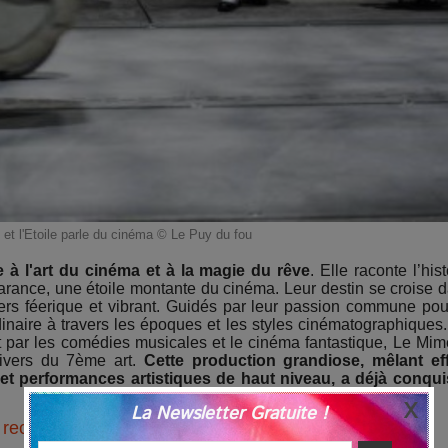
et l'Etoile parle du cinéma © Le Puy du fou
e à l'art du cinéma et à la magie du rêve
. Elle raconte l’hist
rance, une étoile montante du cinéma. Leur destin se croise 
ers féerique et vibrant. Guidés par leur passion commune pou
naire à travers les époques et les styles cinématographiques
t par les comédies musicales et le cinéma fantastique, Le Mim
univers du 7ème art.
Cette production grandiose, mêlant ef
t performances artistiques de haut niveau, a déjà conqui
La Newsletter Gratuite !
reconnaissance internationale