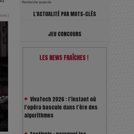
du
Recherche avancée
L'ACTUALITÉ PAR MOTS-CLÉS
hont
|
JEU CONCOURS
LES NEWS FRAÎCHES !
VivaTech 2026 : l’instant où
l’opéra bascule dans l’ère des
algorithmes
Festivals : pourquoi les
dérivés du chanvre gagnent en
popularité