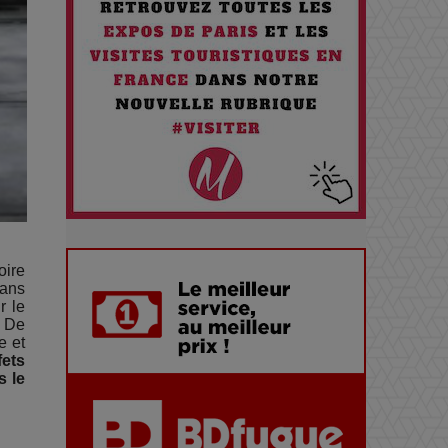
Comment Prendre Soin de sa
Santé quand on Roule toute la
Journée
Pourquoi les Petites
Entreprises Créatives Deviennent
les Cibles des Hackers
Les 3 meilleures destinations
pour des vacances sportives !
oire
dans
r le
Quand l'Opéra Rencontre l'IA :
. De
e et
Lola Volonakis, l'Artiste du
fets
Paradoxe qui Chante le Futur
s le
Chien 51 - Quand l’IA prend le