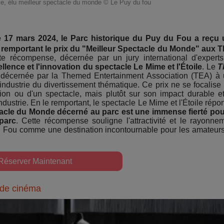
le, élu meilleur spectacle du monde © Le Puy du fou
 17 mars 2024, le Parc historique du Puy du Fou a reçu
 remportant le prix du "Meilleur Spectacle du Monde" aux 
te récompense, décernée par un jury international d'expert
ellence et l'innovation du spectacle Le Mime et l'Étoile
. Le
T
e décernée par la Themed Entertainment Association (TEA) à
'industrie du divertissement thématique. Ce prix ne se focalise
tion ou d'un spectacle, mais plutôt sur son impact durable e
industrie. En le remportant, le spectacle Le Mime et l'Étoile répo
ctacle du Monde décerné au parc est une immense fierté pou
parc
. Cette récompense souligne l'attractivité et le rayonne
du Fou comme une destination incontournable pour les amateur
Réserver Maintenant
t de cinéma