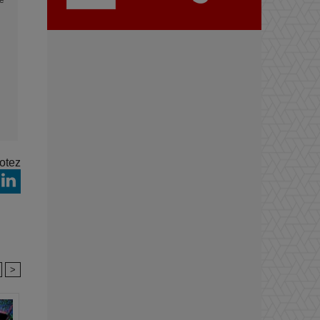
e
otez
>