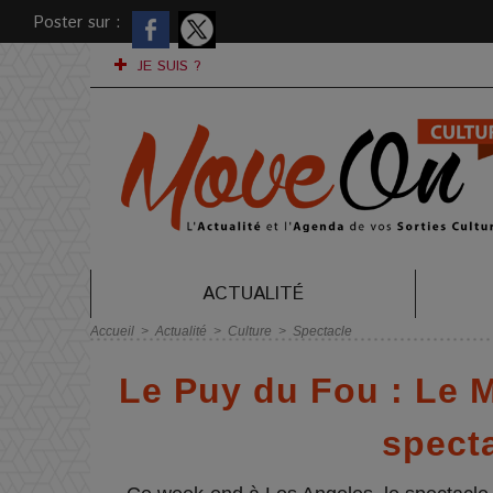
Poster sur :
JE SUIS ?
ACTUALITÉ
Accueil
>
Actualité
>
Culture
>
Spectacle
Le Puy du Fou : Le Mi
spect