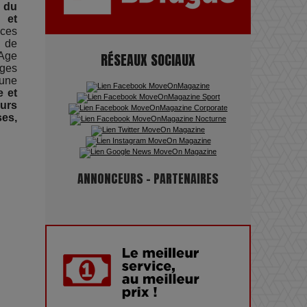
 du
pouvoir : une plongée dans un
e et
futur troublant
nces
, de
RÉSEAUX SOCIAUX
-Age
ages
Maïra Kerey, la “voix d’or du
 une
Kazakhstan”, célèbre ses 30 ans
 et
eurs
de carrière à la Salle Gaveau
ses,
Les dessous de la fast fashion
: un désastre écologique en
ANNONCEURS - PARTENAIRES
chiffres
7 Techniques Secrètes des
Photographes de Stars
Adieu Jean-Pat : rire au bord