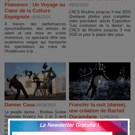
Flamenco : Un Voyage au
09/02/2020
Cœur de la Culture
CNCS Moulins jusqu'au 3 mai 2020
Espagnole
Quelques photos pour compléter
18/06/2024
notre précédent article Exposition
À travers des performances
"Les couturiers de la danse" au
époustouflantes, des artistes de
CNCS de Moulins jusqu'au 3 mai
talent et une mise en scène
2020 et pour le plaisir des yeux.
immersive, ce spectacle offre une
expérience unique qui transporte
les spectateurs au cœur de
l'Andalousie à la...
Danser Casa
Franchir la nuit (danse),
04/04/2019
une création de Rachid
Le peuple danse… Bonlieu Scène
Ouramdane.
Nationale Annecy les 2 et 3 avril
11/09/2018
2019 Beaucoup d’énergie,
La Newsletter Gratuite !
À Bonlieu Annecy le 14 septembre
d’humour pour évoquer Casa, ville
2018 Il y a des artistes en
portuaire cosmopolite ouverte sur
résidence, des artistes associés.
le monde entier. Pour faire vivre