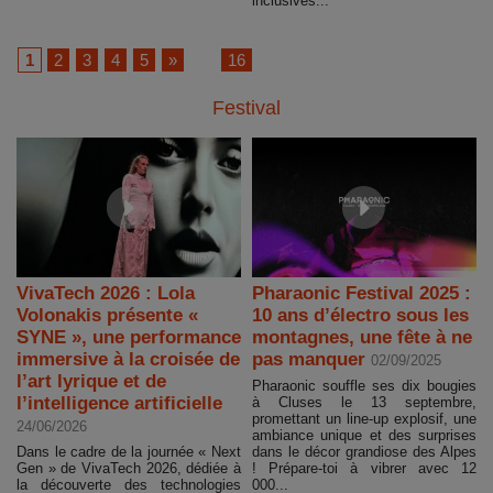
inclusives...
1
2
3
4
5
»
...
16
Festival
VivaTech 2026 : Lola
Pharaonic Festival 2025 :
Volonakis présente «
10 ans d’électro sous les
SYNE », une performance
montagnes, une fête à ne
immersive à la croisée de
pas manquer
02/09/2025
l’art lyrique et de
Pharaonic souffle ses dix bougies
l’intelligence artificielle
à Cluses le 13 septembre,
promettant un line-up explosif, une
24/06/2026
ambiance unique et des surprises
Dans le cadre de la journée « Next
dans le décor grandiose des Alpes
Gen » de VivaTech 2026, dédiée à
! Prépare-toi à vibrer avec 12
la découverte des technologies
000...