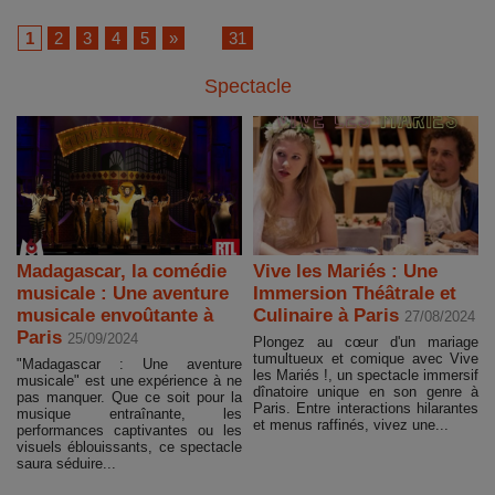
1
2
3
4
5
»
...
31
Spectacle
Madagascar, la comédie
Vive les Mariés : Une
musicale : Une aventure
Immersion Théâtrale et
musicale envoûtante à
Culinaire à Paris
27/08/2024
Paris
25/09/2024
Plongez au cœur d'un mariage
tumultueux et comique avec Vive
"Madagascar : Une aventure
les Mariés !, un spectacle immersif
musicale" est une expérience à ne
dînatoire unique en son genre à
pas manquer. Que ce soit pour la
Paris. Entre interactions hilarantes
musique entraînante, les
et menus raffinés, vivez une...
performances captivantes ou les
visuels éblouissants, ce spectacle
saura séduire...