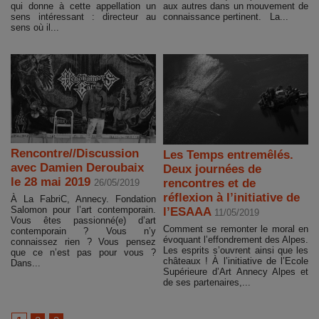
qui donne à cette appellation un
aux autres dans un mouvement de
sens intéressant : directeur au
connaissance pertinent. La...
sens où il...
Rencontre//Discussion
Les Temps entremêlés.
avec Damien Deroubaix
Deux journées de
le 28 mai 2019
rencontres et de
26/05/2019
réflexion à l’initiative de
À La FabriC, Annecy. Fondation
Salomon pour l’art contemporain.
l’ESAAA
11/05/2019
Vous êtes passionné(e) d’art
Comment se remonter le moral en
contemporain ? Vous n’y
évoquant l’effondrement des Alpes.
connaissez rien ? Vous pensez
Les esprits s’ouvrent ainsi que les
que ce n’est pas pour vous ?
châteaux ! À l’initiative de l’Ecole
Dans...
Supérieure d’Art Annecy Alpes et
de ses partenaires,...