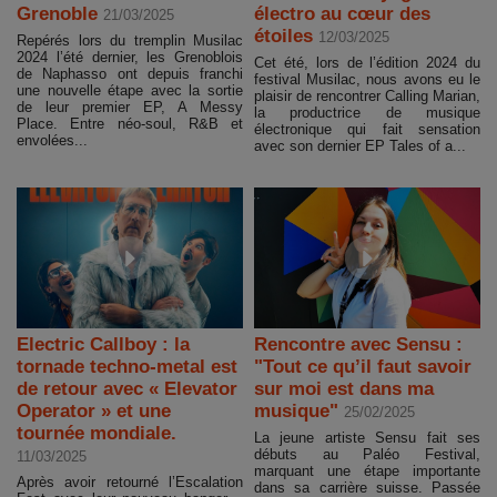
Grenoble
électro au cœur des
21/03/2025
étoiles
12/03/2025
Repérés lors du tremplin Musilac
2024 l’été dernier, les Grenoblois
Cet été, lors de l’édition 2024 du
de Naphasso ont depuis franchi
festival Musilac, nous avons eu le
une nouvelle étape avec la sortie
plaisir de rencontrer Calling Marian,
de leur premier EP, A Messy
la productrice de musique
Place. Entre néo-soul, R&B et
électronique qui fait sensation
envolées...
avec son dernier EP Tales of a...
Electric Callboy : la
Rencontre avec Sensu :
tornade techno-metal est
"Tout ce qu’il faut savoir
de retour avec « Elevator
sur moi est dans ma
Operator » et une
musique"
25/02/2025
tournée mondiale.
La jeune artiste Sensu fait ses
débuts au Paléo Festival,
11/03/2025
marquant une étape importante
Après avoir retourné l’Escalation
dans sa carrière suisse. Passée