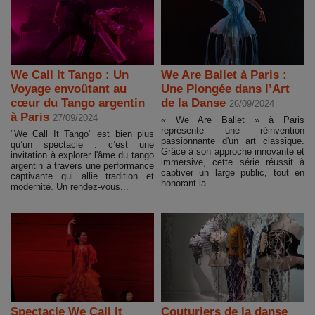
We Call It Tango : Un
We Are Ballet à Paris :
Voyage envoûtant au
Une Plongée dans l’Art
cœur du Tango argentin
de la Danse
26/09/2024
à Paris
27/09/2024
« We Are Ballet » à Paris
représente une réinvention
"We Call It Tango" est bien plus
passionnante d'un art classique.
qu’un spectacle : c’est une
Grâce à son approche innovante et
invitation à explorer l'âme du tango
immersive, cette série réussit à
argentin à travers une performance
captiver un large public, tout en
captivante qui allie tradition et
honorant la...
modernité. Un rendez-vous...
Spectacle We Call It
Couturiers de la danse