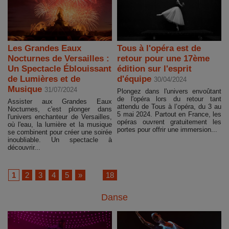
Les Grandes Eaux
Tous à l'opéra est de
Nocturnes de Versailles :
retour pour une 17ème
Un Spectacle Éblouissant
édition sur l'esprit
de Lumières et de
d'équipe
30/04/2024
Musique
31/07/2024
Plongez dans l'univers envoûtant
de l'opéra lors du retour tant
Assister aux Grandes Eaux
attendu de Tous à l’opéra, du 3 au
Nocturnes, c'est plonger dans
5 mai 2024. Partout en France, les
l'univers enchanteur de Versailles,
opéras ouvrent gratuitement les
où l'eau, la lumière et la musique
portes pour offrir une immersion...
se combinent pour créer une soirée
inoubliable. Un spectacle à
découvrir...
1
2
3
4
5
»
...
18
Danse