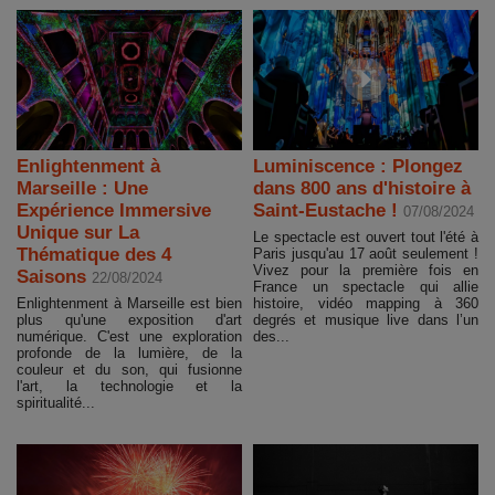
Enlightenment à
Luminiscence : Plongez
Marseille : Une
dans 800 ans d'histoire à
Expérience Immersive
Saint-Eustache !
07/08/2024
Unique sur La
Le spectacle est ouvert tout l'été à
Thématique des 4
Paris jusqu'au 17 août seulement !
Vivez pour la première fois en
Saisons
22/08/2024
France un spectacle qui allie
Enlightenment à Marseille est bien
histoire, vidéo mapping à 360
plus qu'une exposition d'art
degrés et musique live dans l’un
numérique. C'est une exploration
des...
profonde de la lumière, de la
couleur et du son, qui fusionne
l'art, la technologie et la
spiritualité...