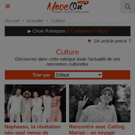
Accueil
>
Actualité
>
Culture
▶ Choix Rubriques
& Catégories Culture
Un article précis ?
Culture
Découvrez dans cette rubrique toute l'actualité de nos
rencontres culturelles
Trier par
Naphasso, la révélation
Rencontre avec Calling
néo-soul venue de
Marian : un voyage