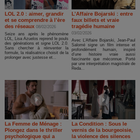
LOL 2.0 : aimer, grandir
L’Affaire Bojarski : entre
et se comprendre à l’ère
faux billets et vraie
des réseaux
tragédie humaine
08/02/2026
03/02/2026
Seize ans après le phénomène
LOL, Lisa Azuelos reprend le pouls
Avec L’Affaire Bojarski, Jean-Paul
des générations et signe LOL 2.0.
Salomé signe un film intense et
Sans chercher à réinventer la
profondément humain, inspiré
formule, la réalisatrice choisit de la
d’une histoire vraie aussi
prolonger avec justesse et...
fascinante que méconnue. Porté
par une interprétation magistrale de
Reda...
La Femme de Ménage :
La Condition : Sous le
Plongez dans le thriller
vernis de la bourgeoisie,
psychologique qui a
la violence des silences