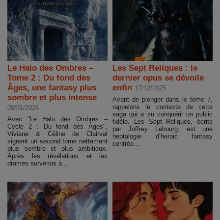
Le Halo des Ombres –
Les Sept Reliques : le
Tome 2 : Du fond des
dernier opus se dévoile
Âges, une fantasy plus
enfin
17/12/2025
sombre et plus intense
Avant de plonger dans le tome 7,
rappelons le contexte de cette
09/01/2026
saga qui a su conquérir un public
Avec "Le Halo des Ombres –
fidèle. Les Sept Reliques, écrite
Cycle 2 : Du fond des Âges",
par Joffrey Lebourg, est une
Viviane & Céline de Clairval
heptalogie d’heroic fantasy
signent un second tome nettement
centrée...
plus sombre et plus ambitieux.
Après les révélations et les
drames survenus à...