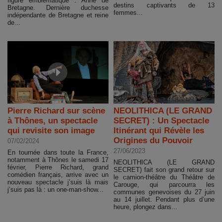
figure emblématique : Anne de
destins captivants de 13
Bretagne. Dernière duchesse
femmes...
indépendante de Bretagne et reine
de...
Pierre Richard sur scène
NEOLITHICA (LE GRAND
à Thônes, un spectacle
SECRET) : Un Spectacle
qui revisite son image
Itinérant qui Révèle les
Origines du Pouvoir
07/02/2024
27/06/2023
En tournée dans toute la France,
notamment à Thônes le samedi 17
NEOLITHICA (LE GRAND
février, Pierre Richard, grand
SECRET) fait son grand retour sur
comédien français, arrive avec un
le camion-théâtre du Théâtre de
nouveau spectacle j’suis là mais
Carouge, qui parcourra les
j’suis pas là : un one-man-show...
communes genevoises du 27 juin
au 14 juillet. Pendant plus d’une
heure, plongez dans...