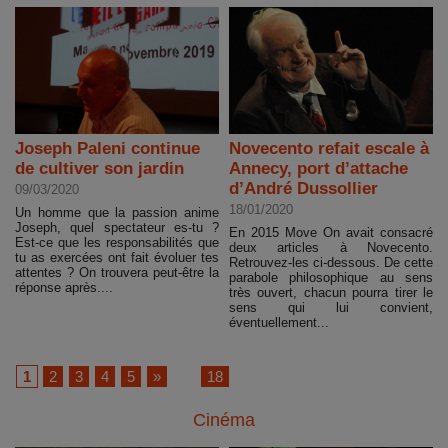
Joseph Paleni continue
Novecento refait escale à
de cultiver son jardin
Annecy, port d’attache
d’André Dussollier
09/03/2020
18/01/2020
Un homme que la passion anime
Joseph, quel spectateur es-tu ?
En 2015 Move On avait consacré
Est-ce que les responsabilités que
deux articles à Novecento.
tu as exercées ont fait évoluer tes
Retrouvez-les ci-dessous. De cette
attentes ? On trouvera peut-être la
parabole philosophique au sens
réponse après....
très ouvert, chacun pourra tirer le
sens qui lui convient,
éventuellement...
1
2
3
4
5
»
...
18
Cinéma