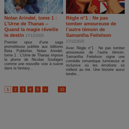
Nolan Arindel, tome 1 :
Règle n°1 : Ne pas
L’Urne de Thanas –
tomber amoureuse de
Quand la magie réveille
l’autre témoin de
le destin
Samantha Feitelson
17/12/2025
17/12/2025
Premier opus d’une saga
prometteuse publiée aux éditions
Avec Règle n°1 : Ne pas tomber
Beta Publisher, Nolan Arindel,
amoureuse de l’autre témoin,
tome 1 : L’Urne de Thanas impose
Samantha Feitelson signe une
la plume de Nicolas Soulages
comédie romantique lumineuse et
comme une nouvelle voix à suivre
inclusive où les émotions se
dans la fantasy...
mêlent au rire. Une histoire aussi
tendre...
1
2
3
4
5
»
...
33