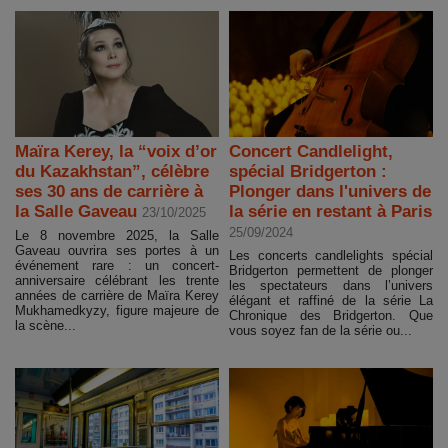
Maïra Kerey, la “voix d’or
Concert Candlelight,
du Kazakhstan”, célèbre
spécial Bridgerton :
ses 30 ans de carrière à
Plonger dans l'univers de
la Salle Gaveau
la série en restant à Paris
23/10/2025
25/09/2024
Le 8 novembre 2025, la Salle
Gaveau ouvrira ses portes à un
Les concerts candlelights spécial
événement rare : un concert-
Bridgerton permettent de plonger
anniversaire célébrant les trente
les spectateurs dans l’univers
années de carrière de Maïra Kerey
élégant et raffiné de la série La
Mukhamedkyzy, figure majeure de
Chronique des Bridgerton. Que
la scène...
vous soyez fan de la série ou...