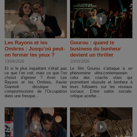
Les Rayons et les
Gourou : quand le
Ombres : Jusqu’où peut-
business du bonheur
on fermer les yeux ?
devient un thriller
13/04/2026
10/03/2026
Et si le plus inquiétant n’était pas
Le film Gourou s’attaque à un
ce que l’on voit, mais ce que l’on
phénomène ultra-contemporain :
choisit d’ignorer ? Avec Les
celui des coachs stars qui
Rayons et les Ombres, Xavier
promettent réussite et bonheur à
Giannoli dissèque les
leurs followers sur les réseaux
compromissions de l’Occupation
sociaux. Entre satire sociale,
dans une fresque...
critique acerbe...