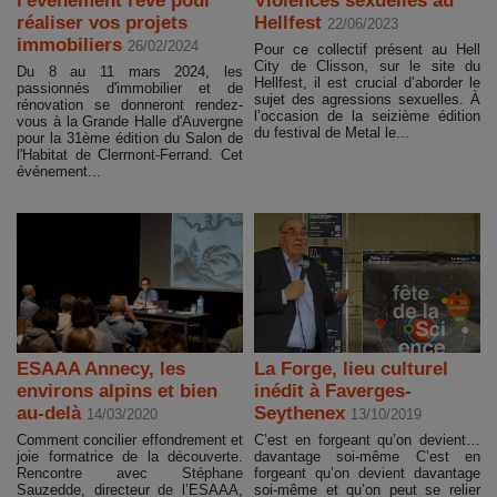
l'événement rêvé pour
Violences sexuelles au
réaliser vos projets
Hellfest
22/06/2023
immobiliers
26/02/2024
Pour ce collectif présent au Hell
City de Clisson, sur le site du
Du 8 au 11 mars 2024, les
Hellfest, il est crucial d’aborder le
passionnés d'immobilier et de
sujet des agressions sexuelles. À
rénovation se donneront rendez-
l’occasion de la seizième édition
vous à la Grande Halle d'Auvergne
du festival de Metal le...
pour la 31ème édition du Salon de
l'Habitat de Clermont-Ferrand. Cet
événement...
ESAAA Annecy, les
La Forge, lieu culturel
environs alpins et bien
inédit à Faverges-
au-delà
Seythenex
14/03/2020
13/10/2019
Comment concilier effondrement et
C’est en forgeant qu’on devient…
joie formatrice de la découverte.
davantage soi-même C’est en
Rencontre avec Stéphane
forgeant qu’on devient davantage
Sauzedde, directeur de l’ESAAA,
soi-même et qu’on peut se relier