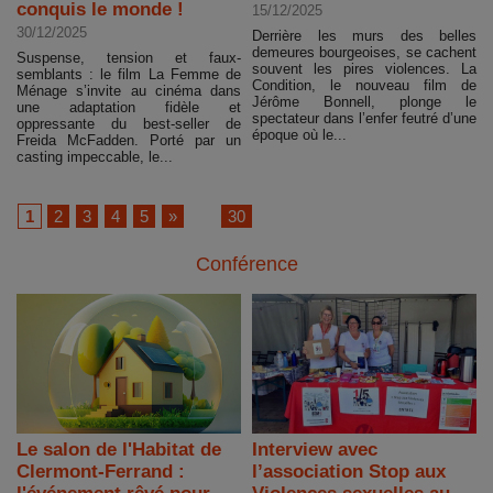
conquis le monde !
15/12/2025
30/12/2025
Derrière les murs des belles
demeures bourgeoises, se cachent
Suspense, tension et faux-
souvent les pires violences. La
semblants : le film La Femme de
Condition, le nouveau film de
Ménage s’invite au cinéma dans
Jérôme Bonnell, plonge le
une adaptation fidèle et
spectateur dans l’enfer feutré d’une
oppressante du best-seller de
époque où le...
Freida McFadden. Porté par un
casting impeccable, le...
1
2
3
4
5
»
...
30
Conférence
Le salon de l'Habitat de
Interview avec
Clermont-Ferrand :
l’association Stop aux