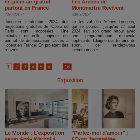
en plein air gratuit
Les Arènes de
partout en France
Montmartre Revivent
22/08/2024
30/07/2024
Jusqu’en septembre 2024 des
Le festival des Arènes Lyriques,
projections gratuites de l'Opéra de
qui se poursuit jusqu'au 17 août
Paris sont proposées. Une
2024, fait son grand retour avec
initiative culturelle majeure qui
une programmation musicale
permet de démocratiser l'accès à
captivante. Éloigné des terrains de
l'opéra en France. En projetant des
sport, ce rendez-vous
œuvres...
incontournable...
1
2
3
4
5
»
...
16
Exposition
Le Monde : L'exposition
"Parlez-moi d'amour" :
selon Andy Warhol à
l'Expo Jacqueline