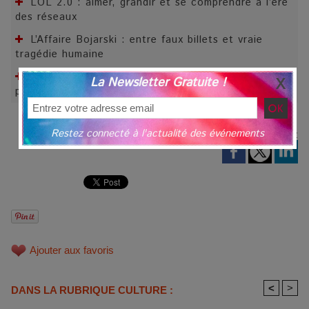
LOL 2.0 : aimer, grandir et se comprendre à l’ère
des réseaux
L’Affaire Bojarski : entre faux billets et vraie
tragédie humaine
La Femme de Ménage : Plongez dans le thriller
La Newsletter Gratuite !
psychologique qui a conquis le monde !
Restez connecté à l'actualité des événements
Notez
Ajouter aux favoris
<
>
DANS LA RUBRIQUE CULTURE :