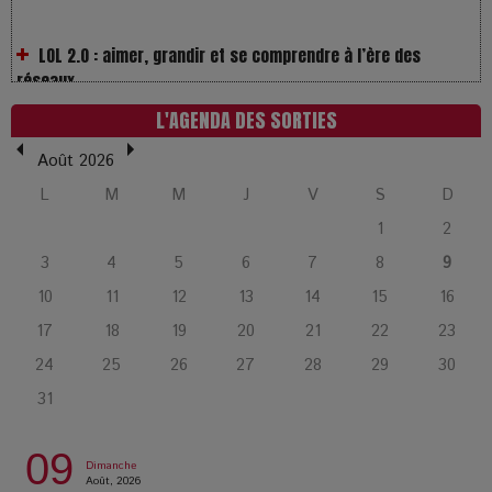
réseaux
L’Affaire Bojarski : entre faux billets et vraie tragédie
humaine
L'AGENDA DES SORTIES
Août 2026
L’or blanc à la croisée des chemins : Rumilly interroge
l’avenir de la montagne française
L
M
M
J
V
S
D
1
2
La Femme de Ménage : Plongez dans le thriller
3
4
5
6
7
8
9
psychologique qui a conquis le monde !
10
11
12
13
14
15
16
17
18
19
20
21
22
23
La Condition : Sous le vernis de la bourgeoisie, la violence
24
25
26
27
28
29
30
des silences
31
Les Enfants vont bien : Quand la disparition devient un acte
09
de survie
Dimanche
Août, 2026