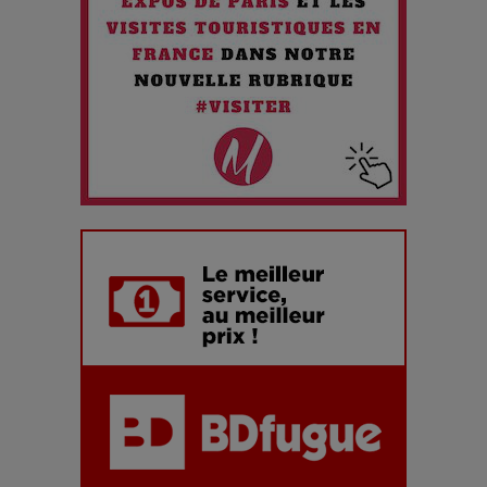
ans de carrière à la Salle Gaveau
Les dessous de la fast fashion : un désastre écologique en
chiffres
7 Techniques Secrètes des Photographes de Stars
Adieu Jean-Pat : rire au bord du précipice
Pharaonic Festival 2025 : 10 ans d’électro sous les
montagnes, une fête à ne pas manquer