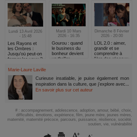
Mardi 10 Mars
Dimanche 8 Février
Lundi 13 Avril 2026
2026 - 16:35
2026 - 20:00
- 15:48
Gourou : quand
LOL 2.0 : aimer,
Les Rayons et
le business du
grandir et se
les Ombres :
bonheur devient
comprendre à
Jusqu’où peut-on
un thriller
l’ère des réseaux
fermer les yeux ?
Marie-Laure Laville
Curieuse insatiable, je puise également mon
inspiration dans la culture, que j'explore avec...
En savoir plus sur cet auteur
#
:
accompagnement
,
adolescence
,
adoption
,
amour
,
bébé
,
choix
,
difficultés
,
émotions
,
expérience
,
film
,
jeune mère
,
jeunes mères
,
maternité
,
maternité précoce
,
parcours
,
puissance
,
résilience
,
société
,
soutien
,
vie
,
vulnérabilité