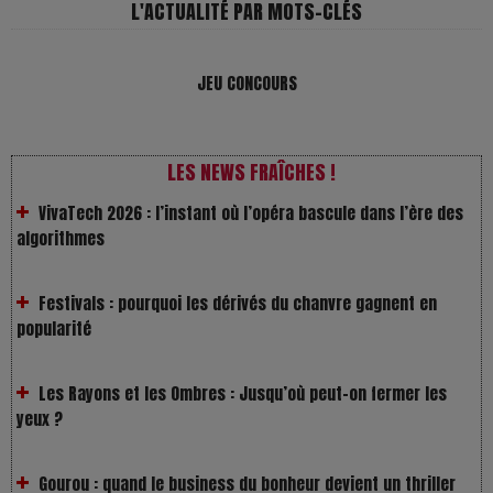
L'ACTUALITÉ PAR MOTS-CLÉS
JEU CONCOURS
VivaTech 2026 : l’instant où l’opéra bascule dans l’ère des
algorithmes
LES NEWS FRAÎCHES !
Festivals : pourquoi les dérivés du chanvre gagnent en
popularité
Les Rayons et les Ombres : Jusqu’où peut-on fermer les
yeux ?
Gourou : quand le business du bonheur devient un thriller
LOL 2.0 : aimer, grandir et se comprendre à l’ère des