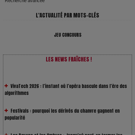
Recherche avancée
L'ACTUALITÉ PAR MOTS-CLÉS
JEU CONCOURS
LES NEWS FRAÎCHES !
VivaTech 2026 : l’instant où l’opéra bascule dans l’ère des
algorithmes
Festivals : pourquoi les dérivés du chanvre gagnent en
popularité
Les Rayons et les Ombres : Jusqu’où peut-on fermer les
yeux ?