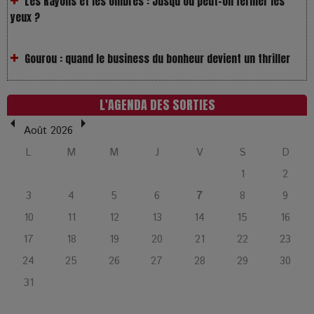
Gourou : quand le business du bonheur devient un thriller
LOL 2.0 : aimer, grandir et se comprendre à l’ère des
réseaux
L'AGENDA DES SORTIES
L’Affaire Bojarski : entre faux billets et vraie tragédie
Août 2026
humaine
L
M
M
J
V
S
D
1
2
L’or blanc à la croisée des chemins : Rumilly interroge
3
4
5
6
7
8
9
l’avenir de la montagne française
10
11
12
13
14
15
16
17
18
19
20
21
22
23
La Femme de Ménage : Plongez dans le thriller
psychologique qui a conquis le monde !
24
25
26
27
28
29
30
31
La Condition : Sous le vernis de la bourgeoisie, la violence