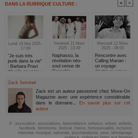
<
>
DANS LA RUBRIQUE CULTURE :
Vendredi 21 Mars
Mercredi 12 Mars
Lundi 19 Mai 2025 -
2025 - 13:49
2025 - 08:00
17:00
Naphasso, la
Rencontre avec
"Je suis très
révélation néo-
Calling Marian :
punk dans la vie”
soul venue de
un voyage
: Barbara Pravi
Grenoble
électro au cœur
dévoile sa vraie
des étoiles
nature au
Printemps de
Zack Seminet
Bourges
Zack est un auteur passionné chez Move-On
Magazine avec une expérience considérable
dans le domaine...
En savoir plus sur cet
auteur
#
:
association
,
associations
,
bienveillance
,
enfance
,
enfant
,
enfants
,
facebook
,
féminisme
,
festival
,
france
,
homosexualité
,
inclusion
,
interview
,
musique
,
nationale
,
psychanalyste
,
sexe
,
témoignage
,
violence
,
violences faites aux femmes