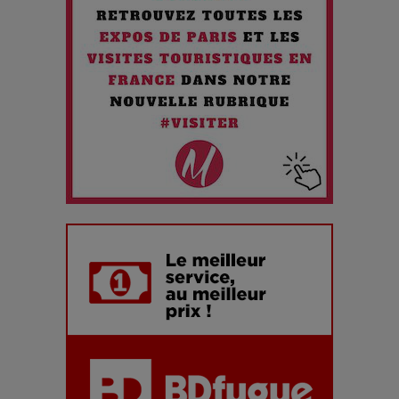
Chien 51 - Quand l’IA prend le pouvoir : une plongée dans un
futur troublant
Maïra Kerey, la “voix d’or du Kazakhstan”, célèbre ses 30
ans de carrière à la Salle Gaveau
Les dessous de la fast fashion : un désastre écologique en
chiffres
7 Techniques Secrètes des Photographes de Stars
Adieu Jean-Pat : rire au bord du précipice
Pharaonic Festival 2025 : 10 ans d’électro sous les
montagnes, une fête à ne pas manquer