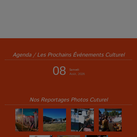
Agenda / Les Prochains Événements Culturel
08
Samedi
Août, 2026
Nos Reportages Photos Cuturel