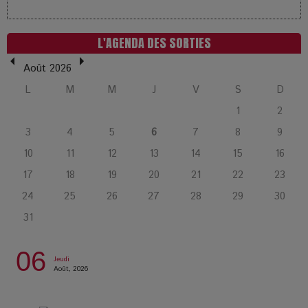
LOL 2.0 : aimer, grandir et se comprendre à l’ère des
réseaux
L'AGENDA DES SORTIES
L’Affaire Bojarski : entre faux billets et vraie tragédie
Août 2026
humaine
L
M
M
J
V
S
D
1
2
L’or blanc à la croisée des chemins : Rumilly interroge
l’avenir de la montagne française
3
4
5
6
7
8
9
10
11
12
13
14
15
16
La Femme de Ménage : Plongez dans le thriller
17
18
19
20
21
22
23
psychologique qui a conquis le monde !
24
25
26
27
28
29
30
31
La Condition : Sous le vernis de la bourgeoisie, la violence
des silences
06
Jeudi
Août, 2026
Les Enfants vont bien : Quand la disparition devient un acte
de survie