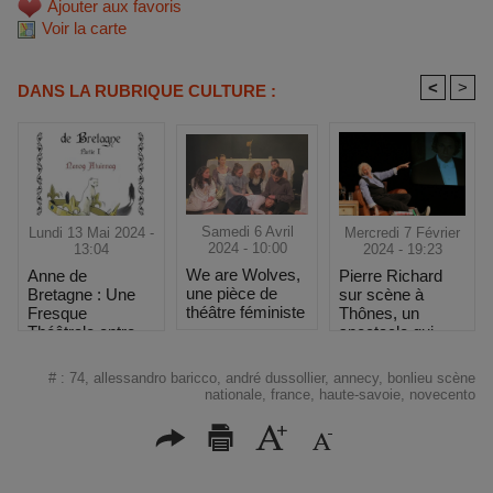
Ajouter aux favoris
Voir la carte
<
>
DANS LA RUBRIQUE CULTURE :
Samedi 6 Avril
Mercredi 7 Février
Lundi 13 Mai 2024 -
2024 - 10:00
2024 - 19:23
13:04
We are Wolves,
Pierre Richard
Anne de
une pièce de
sur scène à
Bretagne : Une
théâtre féministe
Thônes, un
Fresque
spectacle qui
Théâtrale entre
revisite son
Histoire et
image
Tragédie
#
:
74
,
allessandro baricco
,
andré dussollier
,
annecy
,
bonlieu scène
nationale
,
france
,
haute-savoie
,
novecento