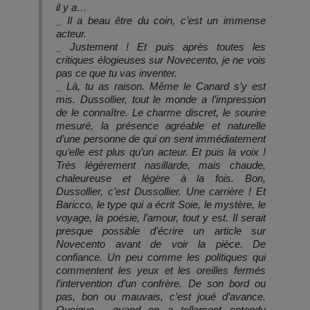
il y a…
_ Il a beau être du coin, c’est un immense
acteur.
_ Justement ! Et puis après toutes les
critiques élogieuses sur Novecento, je ne vois
pas ce que tu vas inventer.
_ Là, tu as raison. Même le Canard s’y est
mis. Dussollier, tout le monde a l’impression
de le connaître. Le charme discret, le sourire
mesuré, la présence agréable et naturelle
d’une personne de qui on sent immédiatement
qu’elle est plus qu’un acteur. Et puis la voix !
Très légèrement nasillarde, mais chaude,
chaleureuse et légère à la fois. Bon,
Dussollier, c’est Dussollier. Une carrière ! Et
Baricco, le type qui a écrit Soie, le mystère, le
voyage, la poésie, l’amour, tout y est. Il serait
presque possible d’écrire un article sur
Novecento avant de voir la pièce. De
confiance. Un peu comme les politiques qui
commentent les yeux et les oreilles fermés
l’intervention d’un confrère. De son bord ou
pas, bon ou mauvais, c’est joué d’avance.
Quoique… quand on a tellement entendu