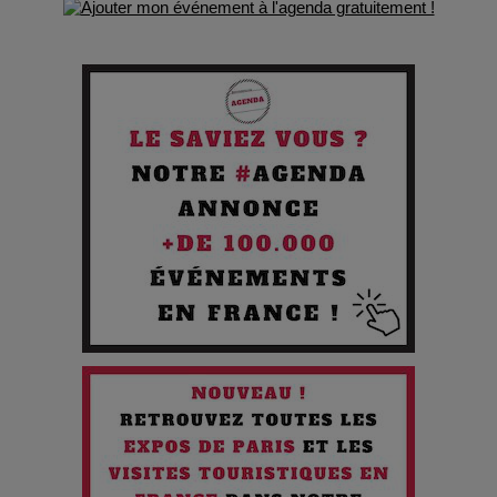
Comment Prendre Soin de sa Santé quand on Roule toute la
Journée
Pourquoi les Petites Entreprises Créatives Deviennent les
Cibles des Hackers
Les 3 meilleures destinations pour des vacances sportives
!
Quand l'Opéra Rencontre l'IA : Lola Volonakis, l'Artiste du
Paradoxe qui Chante le Futur
Chien 51 - Quand l’IA prend le pouvoir : une plongée dans un
futur troublant