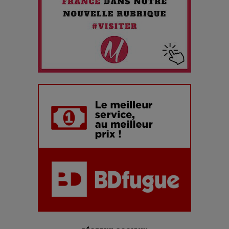
Maïra Kerey, la “voix d’or du Kazakhstan”, célèbre ses 30
ans de carrière à la Salle Gaveau
Les dessous de la fast fashion : un désastre écologique en
chiffres
7 Techniques Secrètes des Photographes de Stars
Adieu Jean-Pat : rire au bord du précipice
Pharaonic Festival 2025 : 10 ans d’électro sous les
montagnes, une fête à ne pas manquer