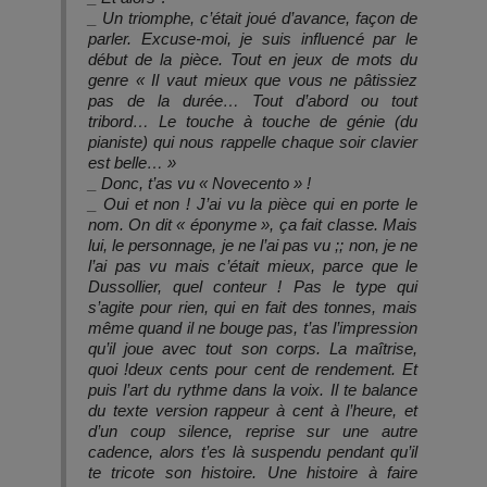
_ Un triomphe, c’était joué d’avance, façon de
parler. Excuse-moi, je suis influencé par le
début de la pièce. Tout en jeux de mots du
genre « Il vaut mieux que vous ne pâtissiez
pas de la durée… Tout d’abord ou tout
tribord… Le touche à touche de génie (du
pianiste) qui nous rappelle chaque soir clavier
est belle… »
_ Donc, t’as vu « Novecento » !
_ Oui et non ! J’ai vu la pièce qui en porte le
nom. On dit « éponyme », ça fait classe. Mais
lui, le personnage, je ne l’ai pas vu ;; non, je ne
l’ai pas vu mais c’était mieux, parce que le
Dussollier, quel conteur ! Pas le type qui
s’agite pour rien, qui en fait des tonnes, mais
même quand il ne bouge pas, t’as l’impression
qu’il joue avec tout son corps. La maîtrise,
quoi !deux cents pour cent de rendement. Et
puis l’art du rythme dans la voix. Il te balance
du texte version rappeur à cent à l’heure, et
d’un coup silence, reprise sur une autre
cadence, alors t’es là suspendu pendant qu’il
te tricote son histoire. Une histoire à faire