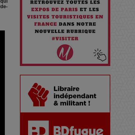
Journée
 qui
rde-
Pourquoi les Petites
Entreprises Créatives Deviennent
les Cibles des Hackers
Les 3 meilleures destinations
pour des vacances sportives !
Quand l'Opéra Rencontre l'IA :
Lola Volonakis, l'Artiste du
Paradoxe qui Chante le Futur
Chien 51 - Quand l’IA prend le
pouvoir : une plongée dans un
futur troublant