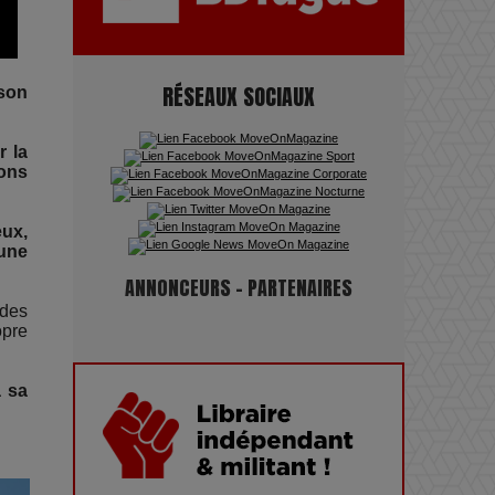
Maïra Kerey, la “voix d’or du
Kazakhstan”, célèbre ses 30 ans
RÉSEAUX SOCIAUX
 son
de carrière à la Salle Gaveau
r la
ons
Les dessous de la fast fashion
: un désastre écologique en
eux,
chiffres
 une
ANNONCEURS - PARTENAIRES
 des
7 Techniques Secrètes des
opre
Photographes de Stars
a sa
Adieu Jean-Pat : rire au bord
du précipice