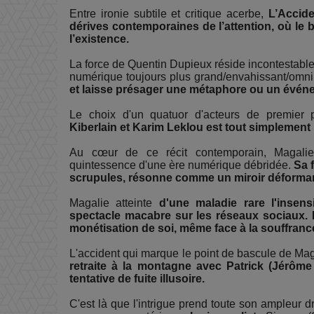
Entre ironie subtile et critique acerbe,
L’Accid
dérives contemporaines de l’attention, où le be
l’existence.
La force de Quentin Dupieux réside incontestabl
numérique toujours plus grand/envahissant/omnip
et laisse présager une métaphore ou un événem
Le choix d'un quatuor d'acteurs de premier
Kiberlain et Karim Leklou est tout simplement
Au cœur de ce récit contemporain, Magalie 
quintessence d'une ère numérique débridée.
Sa 
scrupules, résonne comme un miroir déformant
Magalie atteinte
d'une maladie rare l'insens
spectacle macabre sur les réseaux sociaux. E
monétisation de soi, même face à la souffrance
L'accident qui marque le point de bascule de Ma
retraite à la montagne avec Patrick (Jérô
tentative de fuite illusoire.
C'est là que l'intrigue prend toute son ampleur d