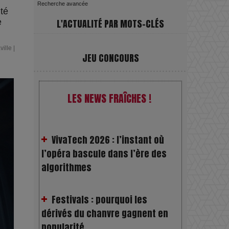
Recherche avancée
nté
e
L'ACTUALITÉ PAR MOTS-CLÉS
ville
|
JEU CONCOURS
LES NEWS FRAÎCHES !
VivaTech 2026 : l’instant où
l’opéra bascule dans l’ère des
algorithmes
Festivals : pourquoi les
dérivés du chanvre gagnent en
popularité
Les Rayons et les Ombres :