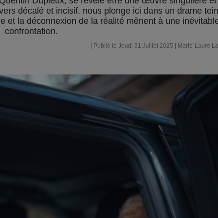
 Quentin Dupieux, se révèle être une œuvre singulière et
ivers décalé et incisif, nous plonge ici dans un drame tei
ge et la déconnexion de la réalité mènent à une inévitabl
confrontation.
| Publié le Jeudi 31 Juillet 2025 |
Marie-Laure La
o