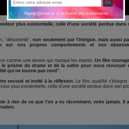
Restez connecté à l'actualité des événements
ndeur plus existentielle, celle d'une société perdue dans
n, "désorienté",
non seulement par l'intrigue, mais aussi pa
ère sur nos propres comportements et nos obsessi
nce comme une œuvre qui marque les esprits.
Un film courag
ise le prisme du drame et de la satire pour nous renvoyer
été qui ne tourne pas rond".
e secoué et invité à la réflexion.
Le film, qualifié s'éloigne
ceur plus existentielle, celle d'une société perdue dans son pr
ble à rien de ce que l'on a vu récemment, voire jamais. Il 
rration.