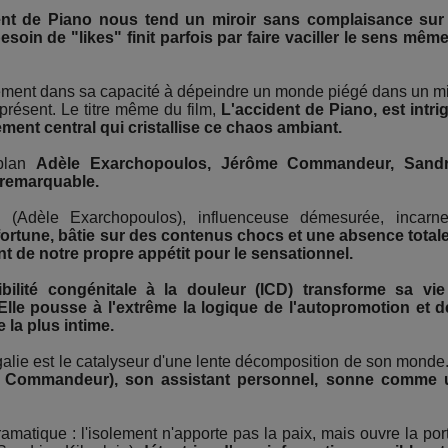
ent de Piano nous tend un miroir sans complaisance sur
soin de "likes" finit parfois par faire vaciller le sens mêm
ement dans sa capacité à dépeindre un monde piégé dans un mi
résent. Le titre même du film,
L'accident de Piano, est intri
ent central qui cristallise ce chaos ambiant.
 plan
Adèle Exarchopoulos, Jérôme Commandeur, Sandr
 remarquable.
(Adèle Exarchopoulos), influenceuse démesurée, incarn
fortune, bâtie sur des contenus chocs et une absence total
 de notre propre appétit pour le sensationnel.
ibilité congénitale à la douleur (ICD) transforme sa vi
lle pousse à l'extrême la logique de l'autopromotion et d
 la plus intime.
galie est le catalyseur d'une lente décomposition de son monde
me Commandeur)
, son assistant personnel, sonne comme 
ramatique : l'isolement n'apporte pas la paix, mais ouvre la por