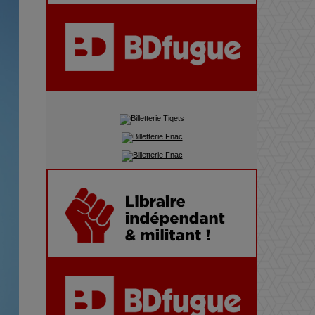
Pharaonic Festival 2025 : 10
ans d’électro sous les
montagnes, une fête à ne pas
manquer