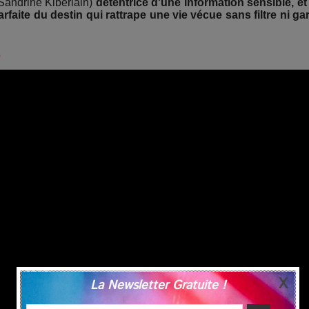
Sandrine Kiberlain)
détentrice d'une information sensible, et
rfaite du destin qui rattrape une vie vécue sans filtre ni ga
o
La Newsletter Gratuite !