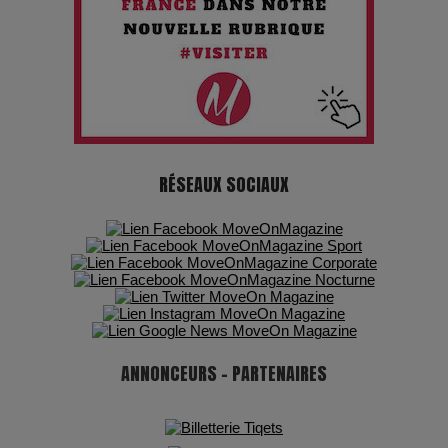
ans de carrière à la Salle Gaveau
Les dessous de la fast fashion : un désastre écologique en
chiffres
7 Techniques Secrètes des Photographes de Stars
RÉSEAUX SOCIAUX
Adieu Jean-Pat : rire au bord du précipice
Pharaonic Festival 2025 : 10 ans d’électro sous les
montagnes, une fête à ne pas manquer
ANNONCEURS - PARTENAIRES