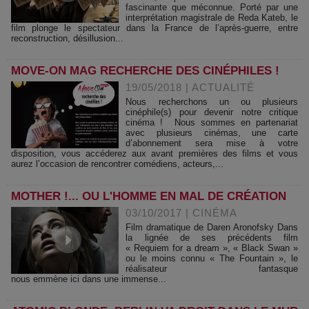
fascinante que méconnue. Porté par une
interprétation magistrale de Reda Kateb, le
film plonge le spectateur dans la France de l’après-guerre, entre
reconstruction, désillusion...
MOVE-ON MAG RECHERCHE DES CINÉPHILES !
19/05/2018
|
ACTUALITÉ
Nous recherchons un ou plusieurs
cinéphile(s) pour devenir notre critique
cinéma ! Nous sommes en partenariat
avec plusieurs cinémas, une carte
d’abonnement sera mise à votre
disposition, vous accéderez aux avant premières des films et vous
aurez l’occasion de rencontrer comédiens, acteurs,...
MOTHER !... OU L'HOMME EN MAL DE CRÉATION
03/10/2017
|
CINÉMA
Film dramatique de Daren Aronofsky Dans
la lignée de ses précédents film
« Requiem for a dream », « Black Swan »
ou le moins connu « The Fountain », le
réalisateur fantasque
nous emmène ici dans une immense...