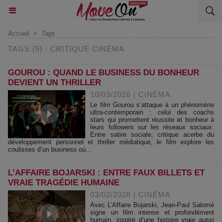
Accueil
>
Tags
TAGS (5) : CRITIQUE CINÉMA
GOUROU : QUAND LE BUSINESS DU BONHEUR
DEVIENT UN THRILLER
10/03/2026
|
CINÉMA
Le film Gourou s’attaque à un phénomène
ultra-contemporain : celui des coachs
stars qui promettent réussite et bonheur à
leurs followers sur les réseaux sociaux.
Entre satire sociale, critique acerbe du
développement personnel et thriller médiatique, le film explore les
coulisses d’un business où...
L’AFFAIRE BOJARSKI : ENTRE FAUX BILLETS ET
VRAIE TRAGÉDIE HUMAINE
03/02/2026
|
CINÉMA
Avec L’Affaire Bojarski, Jean-Paul Salomé
signe un film intense et profondément
humain, inspiré d’une histoire vraie aussi