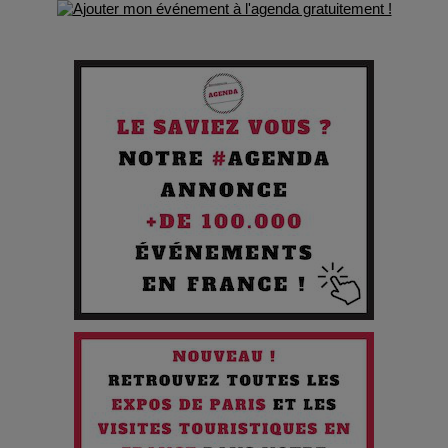
Comment Prendre Soin de sa Santé quand on Roule toute la
Journée
Pourquoi les Petites Entreprises Créatives Deviennent les
Cibles des Hackers
Les 3 meilleures destinations pour des vacances sportives
!
Quand l'Opéra Rencontre l'IA : Lola Volonakis, l'Artiste du
Paradoxe qui Chante le Futur
Chien 51 - Quand l’IA prend le pouvoir : une plongée dans un
futur troublant
Maïra Kerey, la “voix d’or du Kazakhstan”, célèbre ses 30