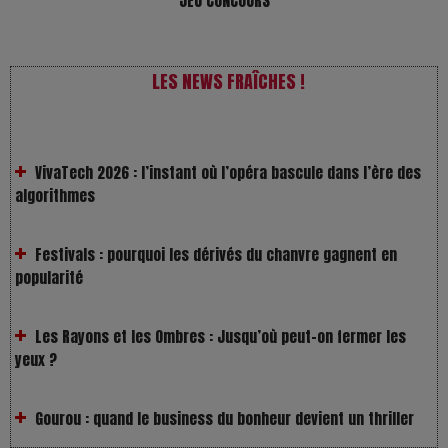
JEU CONCOURS
LES NEWS FRAÎCHES !
VivaTech 2026 : l’instant où l’opéra bascule dans l’ère des
algorithmes
Festivals : pourquoi les dérivés du chanvre gagnent en
popularité
Les Rayons et les Ombres : Jusqu’où peut-on fermer les
yeux ?
Gourou : quand le business du bonheur devient un thriller
LOL 2.0 : aimer, grandir et se comprendre à l’ère des