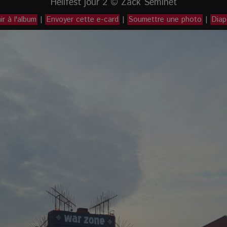
Hellfest jour 2 © Zack Seminet
r à l'album
|
Envoyer cette e-card
|
Soumettre une photo
|
Dia