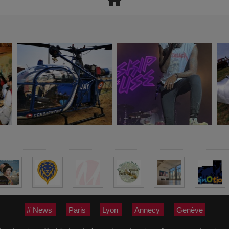
# News
Paris
Lyon
Annecy
Genève