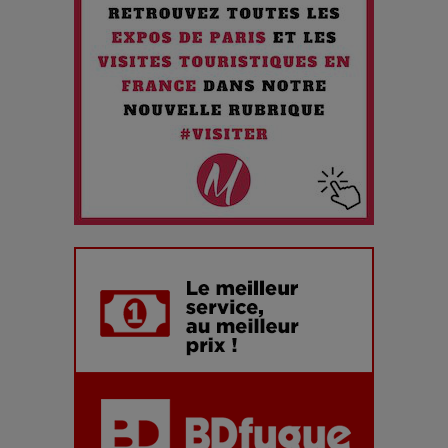
Chien 51 - Quand l’IA prend le pouvoir : une plongée dans un
futur troublant
Maïra Kerey, la “voix d’or du Kazakhstan”, célèbre ses 30
ans de carrière à la Salle Gaveau
Les dessous de la fast fashion : un désastre écologique en
chiffres
7 Techniques Secrètes des Photographes de Stars
Adieu Jean-Pat : rire au bord du précipice
Pharaonic Festival 2025 : 10 ans d’électro sous les
montagnes, une fête à ne pas manquer