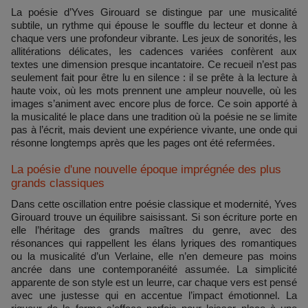
La poésie d’Yves Girouard se distingue par une musicalité
subtile, un rythme qui épouse le souffle du lecteur et donne à
chaque vers une profondeur vibrante. Les jeux de sonorités, les
allitérations délicates, les cadences variées confèrent aux
textes une dimension presque incantatoire. Ce recueil n’est pas
seulement fait pour être lu en silence : il se prête à la lecture à
haute voix, où les mots prennent une ampleur nouvelle, où les
images s’animent avec encore plus de force. Ce soin apporté à
la musicalité le place dans une tradition où la poésie ne se limite
pas à l’écrit, mais devient une expérience vivante, une onde qui
résonne longtemps après que les pages ont été refermées.
La poésie d'une nouvelle époque imprégnée des plus
grands classiques
Dans cette oscillation entre poésie classique et modernité, Yves
Girouard trouve un équilibre saisissant. Si son écriture porte en
elle l’héritage des grands maîtres du genre, avec des
résonances qui rappellent les élans lyriques des romantiques
ou la musicalité d’un Verlaine, elle n’en demeure pas moins
ancrée dans une contemporanéité assumée. La simplicité
apparente de son style est un leurre, car chaque vers est pensé
avec une justesse qui en accentue l’impact émotionnel. La