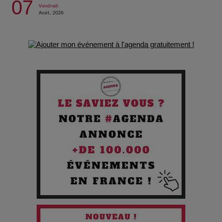
07
Vendredi
Août, 2026
Les Enfants vont bien : Quand la disparition devient un acte
de survie
Comment Prendre Soin de sa Santé quand on Roule toute la
Journée
Pourquoi les Petites Entreprises Créatives Deviennent les
Cibles des Hackers
Les 3 meilleures destinations pour des vacances sportives
!
Quand l'Opéra Rencontre l'IA : Lola Volonakis, l'Artiste du
Paradoxe qui Chante le Futur