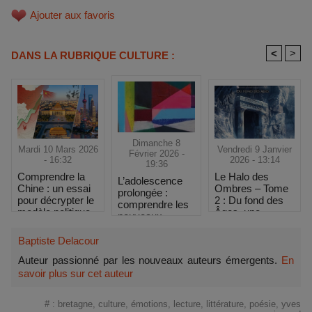
Ajouter aux favoris
<
>
DANS LA RUBRIQUE CULTURE :
Dimanche 8
Mardi 10 Mars 2026
Vendredi 9 Janvier
Février 2026 -
- 16:32
2026 - 13:14
19:36
Comprendre la
Le Halo des
L’adolescence
Chine : un essai
Ombres – Tome
prolongée :
pour décrypter le
2 : Du fond des
comprendre les
modèle politique
Âges, une
nouveaux
et économique
fantasy plus
rythmes du
chinois
sombre et plus
développement
Baptiste Delacour
intense
psychique
Auteur passionné par les nouveaux auteurs émergents.
En
savoir plus sur cet auteur
#
:
bretagne
,
culture
,
émotions
,
lecture
,
littérature
,
poésie
,
yves