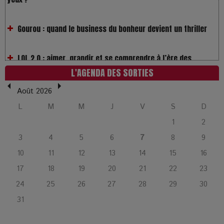
Gourou : quand le business du bonheur devient un thriller
LOL 2.0 : aimer, grandir et se comprendre à l’ère des
réseaux
L'AGENDA DES SORTIES
L’Affaire Bojarski : entre faux billets et vraie tragédie
Août 2026
humaine
L
M
M
J
V
S
D
1
2
L’or blanc à la croisée des chemins : Rumilly interroge
3
4
5
6
7
8
9
l’avenir de la montagne française
10
11
12
13
14
15
16
La Femme de Ménage : Plongez dans le thriller
17
18
19
20
21
22
23
psychologique qui a conquis le monde !
24
25
26
27
28
29
30
31
La Condition : Sous le vernis de la bourgeoisie, la violence
des silences