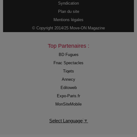
Syndication
Plan du site
Mentions légales
© Copyright 2014/25 Move-ON Magazine
Top Partenaires :
BD Fugues
Fnac Spectacles
Tiqets
Annecy
Editoweb
Expo-Paris.fr
MonSiteMobile
Select Language
▼