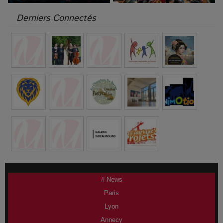
Derniers Connectés
# News
Paris
Lyon
Annecy