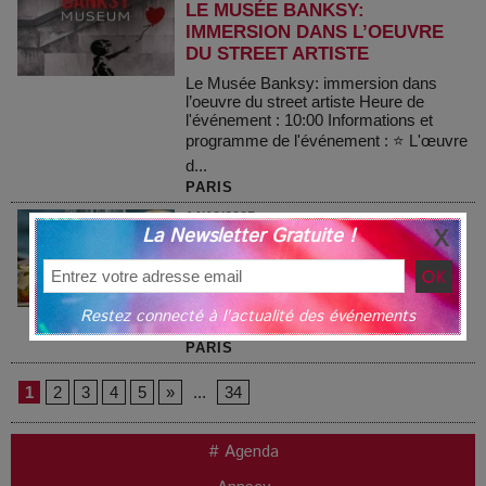
LE MUSÉE BANKSY:
IMMERSION DANS L’OEUVRE
DU STREET ARTISTE
Le Musée Banksy: immersion dans
l’oeuvre du street artiste Heure de
l'événement : 10:00 Informations et
programme de l'événement : ⭐ L'œuvre
d...
PARIS
14/12/2025
La Newsletter Gratuite !
DÉJEUNER CROISIÈRE ORSAY
Déjeuner Croisière Orsay Heure de
l'événement : 12:00 Informations et
programme de l'événement : 🌹 Pour la
Restez connecté à l'actualité des événements
Saint-Valentin , offre cette expérience...
PARIS
1
2
3
4
5
»
...
34
# Agenda