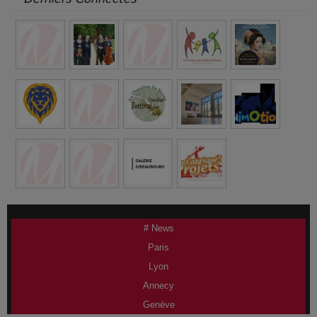
# News
Paris
Lyon
Annecy
Genève