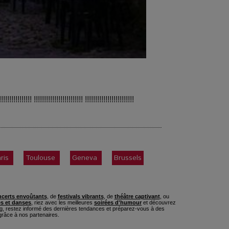
!!!!!!!!!!!!!!!! !!!!!!!!!!!!!!!!!!!!!!!! !!!!!!!!!!!!!!!!!!!!!!!!
ris
Toulouse
Geneva
Brussels
certs envoûtants
, de
festivals vibrants
, de
théâtre captivant
, ou
s et danses
, riez avec les meilleures
soirées d'humour
et découvrez
, restez informé des dernières tendances et préparez-vous à des
râce à nos partenaires.