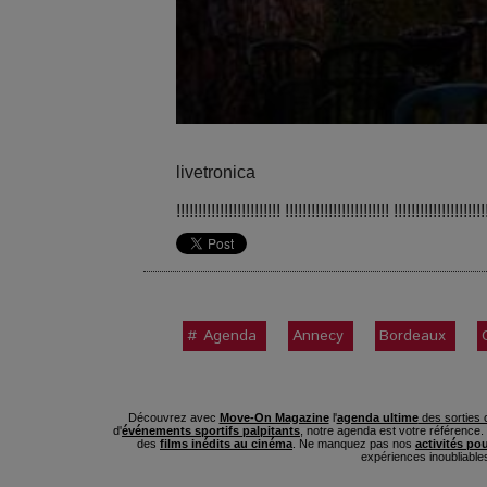
livetronica
!!!!!!!!!!!!!!!!!!!!!!!! !!!!!!!!!!!!!!!!!!!!!!!! !!!!!!!!!!!!!!!!!!!!!
# Agenda
Annecy
Bordeaux
Découvrez avec
Move-On Magazine
l'
agenda ultime
des sorties c
d'
événements sportifs palpitants
, notre agenda est votre référence
des
films inédits au cinéma
. Ne manquez pas nos
activités po
expériences inoubliable