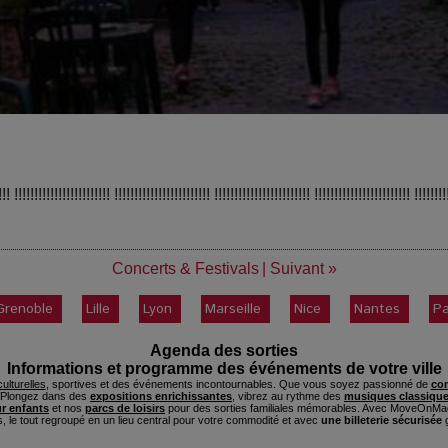
!!! !!!!!!!!!!!!!!!!!!!!!!!! !!!!!!!!!!!!!!!!!!!!!!!! !!!!!!!!!!!!!!!!!!!!!!!! !!!!!!!!!!!!!!!!!!!!!!!! !!!!!!!!
Concerts & Festivals
|
Suivant »
Grenoble
Lille
Lyon
Marseille
Nice
Nantes
Pa
Agenda des sorties
Informations et programme des événements de votre ville
ulturelles
, sportives et des événements incontournables. Que vous soyez passionné de
con
. Plongez dans des
expositions enrichissantes
, vibrez au rythme des
musiques classique
ur enfants
et nos
parcs de loisirs
pour des sorties familiales mémorables. Avec MoveOnMag
s, le tout regroupé en un lieu central pour votre commodité et avec
une billeterie sécurisée
g