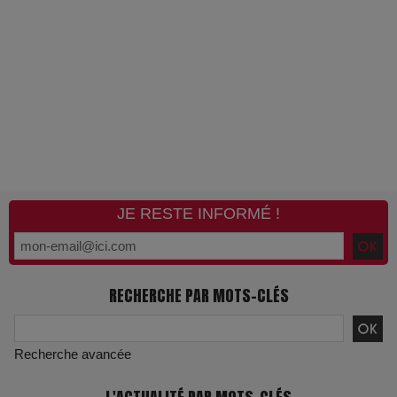
JE RESTE INFORMÉ !
RECHERCHE PAR MOTS-CLÉS
VivaTech 2026 : l’instant où l’opéra bascule dans l’ère des
algorithmes
Recherche avancée
Festivals : pourquoi les dérivés du chanvre gagnent en
popularité