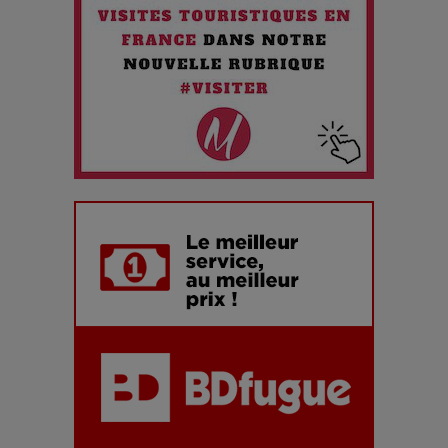
Pharaonic Festival 2025 : 10 ans d’électro sous les
montagnes, une fête à ne pas manquer