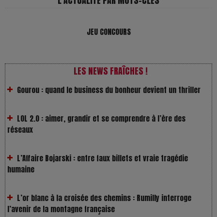
L'ACTUALITÉ PAR MOTS-CLÉS
Les Rayons et les Ombres : Jusqu’où peut-on fermer les
JEU CONCOURS
yeux ?
Gourou : quand le business du bonheur devient un thriller
LES NEWS FRAÎCHES !
LOL 2.0 : aimer, grandir et se comprendre à l’ère des
réseaux
L’Affaire Bojarski : entre faux billets et vraie tragédie
humaine
L’or blanc à la croisée des chemins : Rumilly interroge
l’avenir de la montagne française
La Femme de Ménage : Plongez dans le thriller