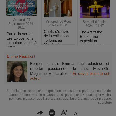
Vendredi 27
Vendredi 30 Août
Samedi 6 Juillet
Septembre 2024 -
2024 - 11:04
2024 - 11:47
16:17
Chefs-d'œuvre
The Art of the
Par ici la sortie !
de la collection
Brick : une
Les Expositions
Torlonia au
exposition
Incontournables à
Musée du
consacrée au
Paris
Louvre
LEGO
Emma Pauchont
Bonjour, je suis Emma, une rédactrice et
reporter passionnée de chez Move-On
Magazine. En parallèle...
En savoir plus sur cet
auteur
#
:
collection
,
expo paris
,
exposition
,
exposition à paris
,
france
,
ile-de-
france
,
musée
,
musée picasso paris
,
paris
,
paris 3
,
paris quoi visiter
,
peinture
,
picasso
,
que faire à paris
,
quoi faire à paris
,
revoir picasso
,
sculpture