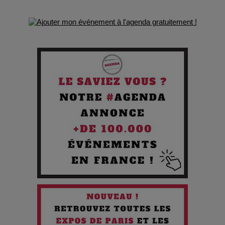
Quand l'Opéra Rencontre l'IA : Lola Volonakis, l'Artiste du
Paradoxe qui Chante le Futur
Chien 51 - Quand l’IA prend le pouvoir : une plongée dans un
futur troublant
Maïra Kerey, la “voix d’or du Kazakhstan”, célèbre ses 30
ans de carrière à la Salle Gaveau
Les dessous de la fast fashion : un désastre écologique en
chiffres
7 Techniques Secrètes des Photographes de Stars
Adieu Jean-Pat : rire au bord du précipice