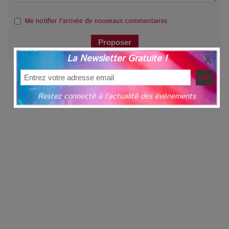
Me notifier l'arrivée de nouveaux commentaires
La Newsletter Gratuite !
Festival
|
Concert
|
Exposition
|
Spectacle
|
Danse
|
Théâtre
|
Cinéma
|
Conférence
|
Littérature
Restez connecté à l'actualité des événements