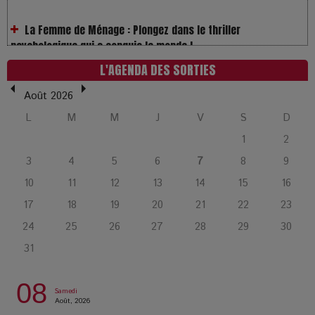
psychologique qui a conquis le monde !
La Condition : Sous le vernis de la bourgeoisie, la violence
des silences
L'AGENDA DES SORTIES
Août 2026
Les Enfants vont bien : Quand la disparition devient un acte
L
M
M
J
V
S
D
de survie
1
2
3
4
5
6
7
8
9
Comment Prendre Soin de sa Santé quand on Roule toute la
Journée
10
11
12
13
14
15
16
17
18
19
20
21
22
23
Pourquoi les Petites Entreprises Créatives Deviennent les
24
25
26
27
28
29
30
Cibles des Hackers
31
Les 3 meilleures destinations pour des vacances sportives
08
Samedi
!
Août, 2026