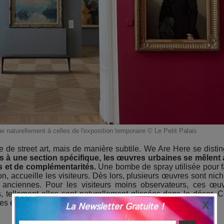
 naturellement à celles de l'exposition temporaire © Le Petit Palais
ce de street art, mais de manière subtile. We Are Here se disti
es à une section spécifique, les œuvres urbaines se mêlent
s et de complémentarités.
Une bombe de spray utilisée pour f
on, accueille les visiteurs. Dès lors, plusieurs œuvres sont nic
s anciennes. Pour les visiteurs moins observateurs, ces œu
tellement elles sont naturellement glissées dans le décor. C
es étiquettes explicatives.
La Newsletter Gratuite !