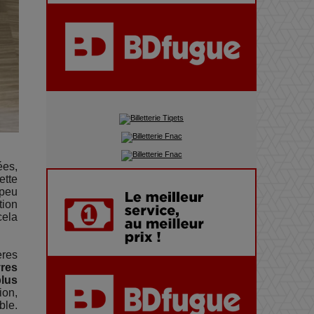
Pharaonic Festival 2025 : 10
ans d’électro sous les
montagnes, une fête à ne pas
manquer
ées,
ette
 peu
tion
cela
ères
res
plus
ion,
ble.