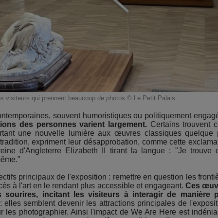
les visiteurs qui prennent beaucoup de photos © Le Petit Palais
temporaines, souvent humoristiques ou politiquement engag
tions des personnes varient largement.
Certains trouvent c
pportant une nouvelle lumière aux œuvres classiques quelque
a tradition, expriment leur désapprobation, comme cette exclama
ine d'Angleterre Elizabeth II tirant la langue : "Je trouve 
 même."
ctifs principaux de l'exposition : remettre en question les fronti
ccès à l'art en le rendant plus accessible et engageant.
Ces œuv
ourires, incitant les visiteurs à interagir de manière 
elles semblent devenir les attractions principales de l'exposit
our les photographier. Ainsi l'impact de We Are Here est indénia