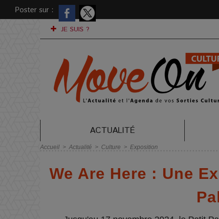
Poster sur :
JE SUIS ?
ACTUALITÉ
Accueil
>
Actualité
>
Culture
>
Exposition
We Are Here : Une Exp
Pa