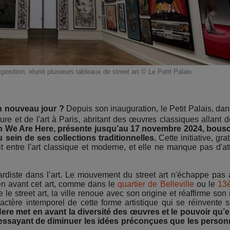
xposition, réunit plusieurs tableaux de street art © Le Petit Palais
 nouveau jour ?
Depuis son inauguration, le Petit Palais, dan
ture et de l'art à Paris, abritant des œuvres classiques allant d
on We Are Here, présente jusqu’au 17 novembre 2024, bous
 sein de ses collections traditionnelles.
Cette initiative, grat
t entre l'art classique et moderne, et elle ne manque pas d'att
rdiste dans l’art. Le mouvement du street art n'échappe pas 
t en avant cet art, comme dans le
quartier de Belleville
ou le
13
 le street art, la ville renoue avec son origine et réaffirme son 
ractère intemporel de cette forme artistique qui se réinvente 
ere met en avant la diversité des œuvres et le pouvoir qu’e
 essayant de diminuer les idées préconçues que les perso