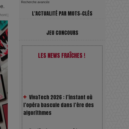
Recherche avancée
e.
L'ACTUALITÉ PAR MOTS-CLÉS
hont
|
JEU CONCOURS
LES NEWS FRAÎCHES !
VivaTech 2026 : l’instant où
l’opéra bascule dans l’ère des
algorithmes
Festivals : pourquoi les
dérivés du chanvre gagnent en
popularité