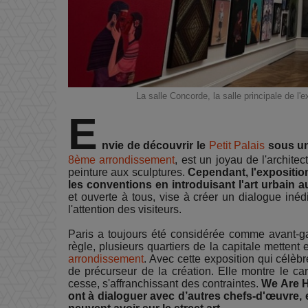
La salle Concorde, la salle principale de l'e
E
nvie de découvrir le
Petit Palais
sous un
8ème arrondissement
, est un joyau de l'architec
peinture aux sculptures.
Cependant, l'expositi
les conventions en introduisant l'art urbain au
et ouverte à tous, vise à créer un dialogue inédi
l'attention des visiteurs.
Paris a toujours été considérée comme avant-ga
règle, plusieurs quartiers de la capitale metten
arrondissement
. Avec cette exposition qui célèbre
de précurseur de la création. Elle montre le ca
cesse, s'affranchissant des contraintes.
We Are H
ont à dialoguer avec d’autres chefs-d'œuvre,