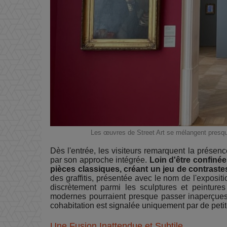
Les œuvres de Street Art se mélangent presque
Dès l'entrée, les visiteurs remarquent la présen
par son approche intégrée.
Loin d'être confiné
pièces classiques, créant un jeu de contraste
des graffitis, présentée avec le nom de l'expositi
discrètement parmi les sculptures et peinture
modernes pourraient presque passer inaperçues, 
cohabitation est signalée uniquement par de petit
Une Fusion Inattendue et Subtile