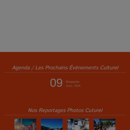
Agenda / Les Prochains Événements Culturel
09
Dimanche
Août, 2026
Nos Reportages Photos Cuturel