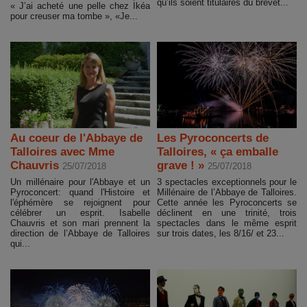
qu’ils soient titulaires du brevet...
« J’ai acheté une pelle chez Ikéa
pour creuser ma tombe », «Je...
Au coeur de l'Abbaye de
Les Pyroconcerts de
Talloires avec Mme
Talloires, « ça emballe
Chauvris
grave ! »
25/07/2018
25/07/2018
Un millénaire pour l'Abbaye et un
3 spectacles exceptionnels pour le
Pyroconcert: quand l'Histoire et
Millénaire de l’Abbaye de Talloires.
l'éphémère se rejoignent pour
Cette année les Pyroconcerts se
célébrer un esprit. Isabelle
déclinent en une trinité, trois
Chauvris et son mari prennent la
spectacles dans le même esprit
direction de l’Abbaye de Talloires
sur trois dates, les 8/16/ et 23...
qui...