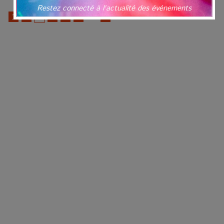
Restez connecté à l'actualité des événements
1
2
3
4
5
»
...
6