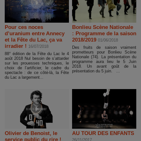
Pour ces noces
Bonlieu Scène Nationale
d’uranium entre Annecy
: Programme de la saison
et la Fête du Lac, ça va
2018/2019
01/06/2018
irradier !
16/07/2018
Des fruits de saison vraiment
prometteurs pour Bonlieu Scène
88° édition de la Fête du Lac le 4
Nationale (74). La présentation du
août 2018 Nul besoin de s’attarder
programme aura lieu le 5 Juin
sur les prouesses techniques, le
2018. Un avant goût de la
choix de l’artificier, le cadre du
présentation du 5 juin. ...
spectacle : de ce côté-là, la Fête
du Lac a largement...
Olivier de Benoist, le
AU TOUR DES ENFANTS
service public du rire !
26/11/2017