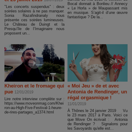
Bocal donnait à Bonlieu // Annecy
"Les concerts suspendus" : deux
« Le Horla » de Maupassant mis
soirées solaires à ne pas manquer.
en musique. S’agit-il d’une œuvre
Sonia Razafindranaly nous
fantastique ? De la...
présente ces soirées lumineuses.
Le Château de Duingt et la
Presqu’île de l’Imaginaire nous
proposent un...
Kheiron et le fromage qui
« Moi Jeu » de et avec
pue
Antonia de Rendinger, un
12/01/2019
régal orgasmique !
Lire notre interview complète sur :
https://www.moveonmag.com/Khei
11/01/2019
ron-au-High-Five-Festival-1-heure-
À Thônes le 24 janvier 2019 Vu
de-rires-partages_a1374.html
le 23 mars 2017 à Paris. Voici ce
que Move On écrivait : Antonia
de Rendinger ? Signalons pour
les Savoyards qu'elle est...