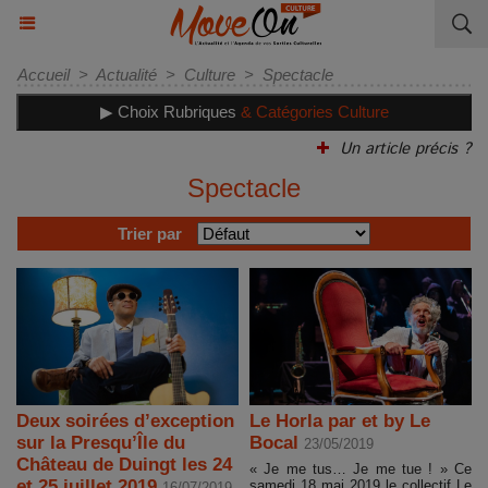
Accueil
>
Actualité
>
Culture
>
Spectacle
▶ Choix Rubriques
& Catégories Culture
Un article précis ?
Spectacle
Trier par
Deux soirées d’exception
Le Horla par et by Le
sur la Presqu’Île du
Bocal
23/05/2019
Château de Duingt les 24
« Je me tus… Je me tue ! » Ce
et 25 juillet 2019
samedi 18 mai 2019 le collectif Le
16/07/2019