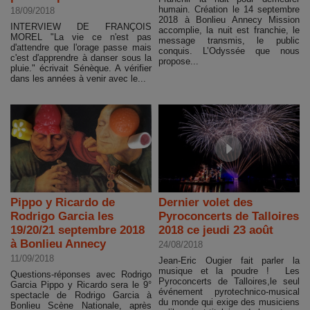
humain. Création le 14 septembre
18/09/2018
2018 à Bonlieu Annecy Mission
INTERVIEW DE FRANÇOIS
accomplie, la nuit est franchie, le
MOREL "La vie ce n'est pas
message transmis, le public
d'attendre que l'orage passe mais
conquis. L’Odyssée que nous
c'est d'apprendre à danser sous la
propose...
pluie." écrivait Sénèque. A vérifier
dans les années à venir avec le...
Pippo y Ricardo de
Dernier volet des
Rodrigo Garcia les
Pyroconcerts de Talloires
19/20/21 septembre 2018
2018 ce jeudi 23 août
à Bonlieu Annecy
24/08/2018
11/09/2018
Jean-Eric Ougier fait parler la
musique et la poudre ! Les
Questions-réponses avec Rodrigo
Pyroconcerts de Talloires,le seul
Garcia Pippo y Ricardo sera le 9°
événement pyrotechnico-musical
spectacle de Rodrigo Garcia à
du monde qui exige des musiciens
Bonlieu Scène Nationale, après