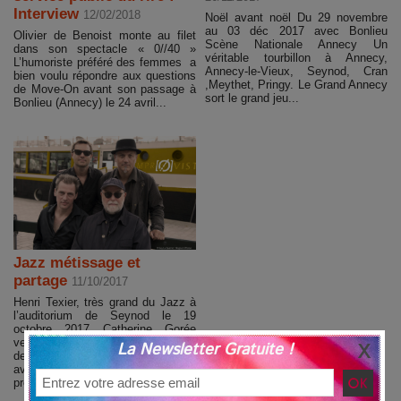
Interview
12/02/2018
Noël avant noël Du 29 novembre
au 03 déc 2017 avec Bonlieu
Olivier de Benoist monte au filet
Scène Nationale Annecy Un
dans son spectacle « 0//40 »
véritable tourbillon à Annecy,
L’humoriste préféré des femmes a
Annecy-le-Vieux, Seynod, Cran
bien voulu répondre aux questions
,Meythet, Pringy. Le Grand Annecy
de Move-On avant son passage à
sort le grand jeu...
Bonlieu (Annecy) le 24 avril...
Jazz métissage et
partage
11/10/2017
Henri Texier, très grand du Jazz à
l’auditorium de Seynod le 19
octobre 2017 Catherine Gorée
veille à la programmation musicale
La Newsletter Gratuite !
de l’Auditorium. Elle donne le" la"
avec Henri Texier et nous
présente...