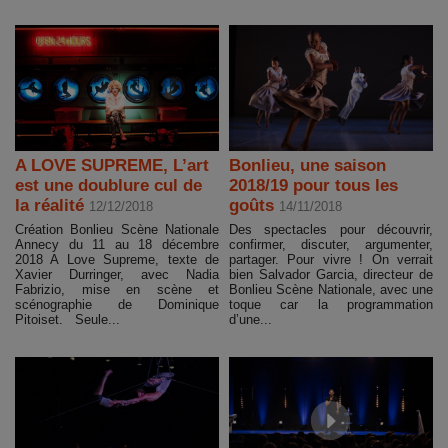
A LOVE SUPREME, L’art
Bonlieu, une saison
est une doublure cul de
2018/19 pour tous les
la réalité
goûts
12/12/2018
14/11/2018
Création Bonlieu Scène Nationale
Des spectacles pour découvrir,
Annecy du 11 au 18 décembre
confirmer, discuter, argumenter,
2018 A Love Supreme, texte de
partager. Pour vivre ! On verrait
Xavier Durringer, avec Nadia
bien Salvador Garcia, directeur de
Fabrizio, mise en scène et
Bonlieu Scène Nationale, avec une
scénographie de Dominique
toque car la programmation
Pitoiset. Seule...
d’une...