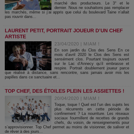
marché des producteurs. Le 3° et le
dernier. Nous ne souhaitons pas remplacer
les marchés, même si j’ai appris que celui du boulevard Taine n’allait
pas rouvrir dans...
LAURENT PETIT, PORTRAIT JOUEUR D’UN CHEF
ARTISTE
23/04/2020
|
MIAM !
En son jardin du Clos des Sens En ce
mois d’avril 2020 le Clos des Sens est
sensément clos. Pourtant toujours ouvert
sur le Lac d’Annecy qu’il embrasse et
respire. Portrait doublement joueur parce
que réalisé à distance, sans rencontre, sans jamais avoir mis les
papilles dans ce sanctuaire et...
TOP CHEF, DES ÉTOILES PLEIN LES ASSIETTES !
20/04/2020
|
MIAM !
Toque, toque ! Quel est l’un des sujets les
plus récurrents en cette période de
confinement ? La nourriture. Les réseaux
sociaux fourmillent de recettes de grands
chefs, du voisin, de renseignements pour
s’approvisionner. Top Chef permet au moins de visionner, de saliver et
de rêver à des jours...