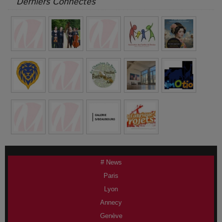
Derniers Connectés
# News
Paris
Lyon
Annecy
Genève