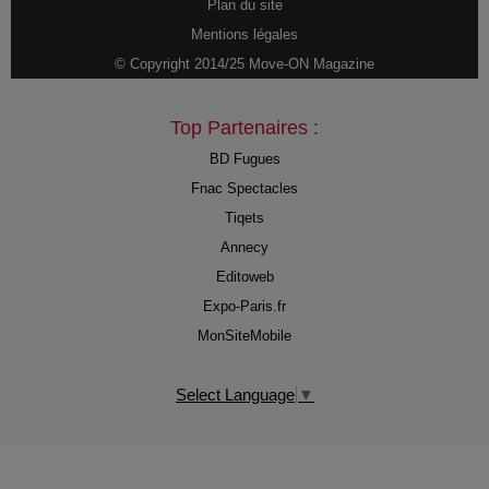
Plan du site
Mentions légales
© Copyright 2014/25 Move-ON Magazine
Top Partenaires :
BD Fugues
Fnac Spectacles
Tiqets
Annecy
Editoweb
Expo-Paris.fr
MonSiteMobile
Select Language
▼