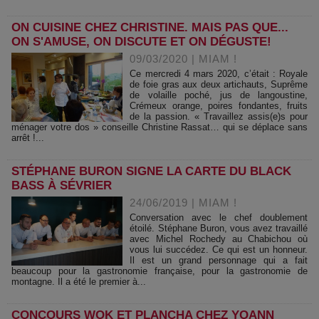
ON CUISINE CHEZ CHRISTINE. MAIS PAS QUE...
ON S'AMUSE, ON DISCUTE ET ON DÉGUSTE!
09/03/2020
|
MIAM !
Ce mercredi 4 mars 2020, c’était : Royale
de foie gras aux deux artichauts, Suprême
de volaille poché, jus de langoustine,
Crémeux orange, poires fondantes, fruits
de la passion. « Travaillez assis(e)s pour
ménager votre dos » conseille Christine Rassat… qui se déplace sans
arrêt !...
STÉPHANE BURON SIGNE LA CARTE DU BLACK
BASS À SÉVRIER
24/06/2019
|
MIAM !
Conversation avec le chef doublement
étoilé. Stéphane Buron, vous avez travaillé
avec Michel Rochedy au Chabichou où
vous lui succédez. Ce qui est un honneur.
Il est un grand personnage qui a fait
beaucoup pour la gastronomie française, pour la gastronomie de
montagne. Il a été le premier à...
CONCOURS WOK ET PLANCHA CHEZ YOANN