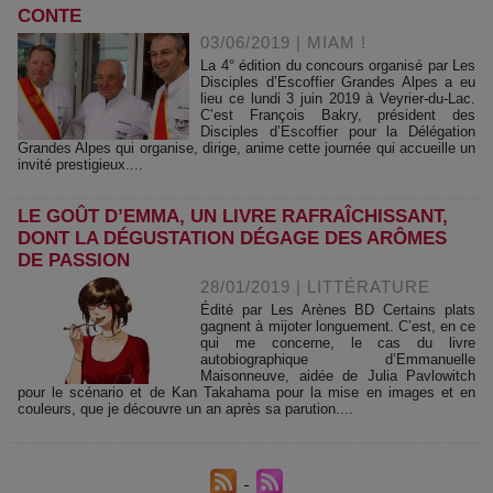
CONTE
03/06/2019
|
MIAM !
La 4° édition du concours organisé par Les
Disciples d’Escoffier Grandes Alpes a eu
lieu ce lundi 3 juin 2019 à Veyrier-du-Lac.
C’est François Bakry, président des
Disciples d’Escoffier pour la Délégation
Grandes Alpes qui organise, dirige, anime cette journée qui accueille un
invité prestigieux....
LE GOÛT D’EMMA, UN LIVRE RAFRAÎCHISSANT,
DONT LA DÉGUSTATION DÉGAGE DES ARÔMES
DE PASSION
28/01/2019
|
LITTÉRATURE
Édité par Les Arènes BD Certains plats
gagnent à mijoter longuement. C’est, en ce
qui me concerne, le cas du livre
autobiographique d’Emmanuelle
Maisonneuve, aidée de Julia Pavlowitch
pour le scénario et de Kan Takahama pour la mise en images et en
couleurs, que je découvre un an après sa parution....