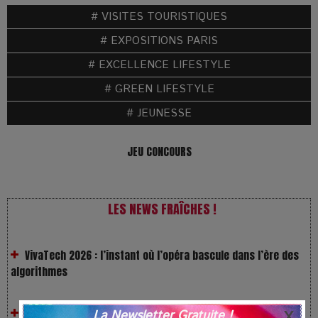
# VISITES TOURISTIQUES
# EXPOSITIONS PARIS
# EXCELLENCE LIFESTYLE
# GREEN LIFESTYLE
# JEUNESSE
JEU CONCOURS
LES NEWS FRAÎCHES !
VivaTech 2026 : l’instant où l’opéra bascule dans l’ère des
algorithmes
Festivals : pourquoi les dérivés du chanvre gagnent en
popularité
La Newsletter Gratuite !