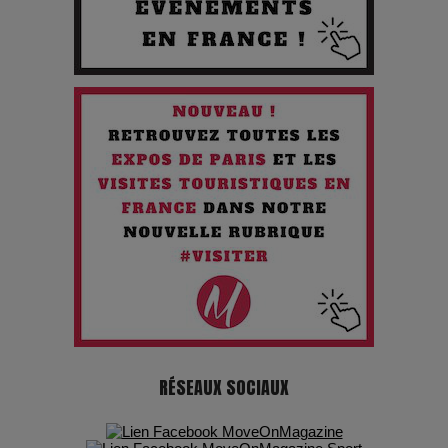
Quand l'Opéra Rencontre l'IA : Lola Volonakis, l'Artiste du
Paradoxe qui Chante le Futur
Chien 51 - Quand l’IA prend le pouvoir : une plongée dans un
futur troublant
Maïra Kerey, la “voix d’or du Kazakhstan”, célèbre ses 30
ans de carrière à la Salle Gaveau
Les dessous de la fast fashion : un désastre écologique en
chiffres
7 Techniques Secrètes des Photographes de Stars
RÉSEAUX SOCIAUX
Adieu Jean-Pat : rire au bord du précipice