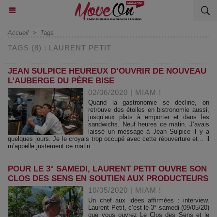
Accueil
>
Tags
TAGS (8) : LAURENT PETIT
JEAN SULPICE HEUREUX D’OUVRIR DE NOUVEAU
L’AUBERGE DU PÈRE BISE
02/06/2020
|
MIAM !
Quand la gastronomie se décline, on
retrouve des étoiles en bistronomie aussi,
jusqu’aux plats à emporter et dans les
sandwichs. Neuf heures ce matin. J’avais
laissé un message à Jean Sulpice il y a
quelques jours. Je le croyais trop occupé avec cette réouverture et… il
m’appelle justement ce matin...
POUR LE 3° SAMEDI, LAURENT PETIT OUVRE SON
CLOS DES SENS EN SOUTIEN AUX PRODUCTEURS
10/05/2020
|
MIAM !
Un chef aux idées affirmées : interview.
Laurent Petit, c’est le 3° samedi (09/05/20)
que vous ouvrez Le Clos des Sens et le