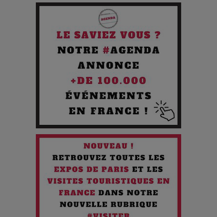
Pourquoi les Petites Entreprises Créatives Deviennent les
Cibles des Hackers
Les 3 meilleures destinations pour des vacances sportives
!
Quand l'Opéra Rencontre l'IA : Lola Volonakis, l'Artiste du
Paradoxe qui Chante le Futur
Chien 51 - Quand l’IA prend le pouvoir : une plongée dans un
futur troublant
Maïra Kerey, la “voix d’or du Kazakhstan”, célèbre ses 30
ans de carrière à la Salle Gaveau
Les dessous de la fast fashion : un désastre écologique en
chiffres