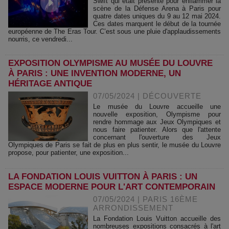
Swift qui était présente pour enflammer la
scène de la Défense Arena à Paris pour
quatre dates uniques du 9 au 12 mai 2024.
Ces dates marquent le début de la tournée
européenne de The Eras Tour. C’est sous une pluie d'applaudissements
nourris, ce vendredi...
EXPOSITION OLYMPISME AU MUSÉE DU LOUVRE
À PARIS : UNE INVENTION MODERNE, UN
HÉRITAGE ANTIQUE
07/05/2024
|
DÉCOUVERTE
Le musée du Louvre accueille une
nouvelle exposition, Olympisme pour
rendre hommage aux Jeux Olympiques et
nous faire patienter. Alors que l'attente
concernant l'ouverture des Jeux
Olympiques de Paris se fait de plus en plus sentir, le musée du Louvre
propose, pour patienter, une exposition...
LA FONDATION LOUIS VUITTON À PARIS : UN
ESPACE MODERNE POUR L'ART CONTEMPORAIN
07/05/2024
|
PARIS 16ÈME
ARRONDISSEMENT
La Fondation Louis Vuitton accueille des
nombreuses expositions consacrés à l'art