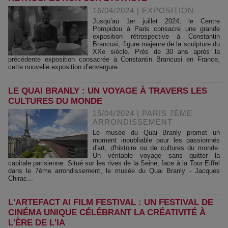
16/04/2024
|
EXPOSITION
Jusqu’au 1er juillet 2024, le Centre
Pompidou à Paris consacre une grande
exposition rétrospective à Constantin
Brancusi, figure majeure de la sculpture du
XXe siècle. Près de 30 ans après la
précédente exposition consacrée à Constantin Brancusi en France,
cette nouvelle exposition d’envergure...
LE QUAI BRANLY : UN VOYAGE À TRAVERS LES
CULTURES DU MONDE
15/04/2024
|
PARIS 7ÈME
ARRONDISSEMENT
Le musée du Quai Branly promet un
moment inoubliable pour les passionnés
d'art, d'histoire ou de cultures du monde.
Un véritable voyage sans quitter la
capitale parisienne. Situé sur les rives de la Seine, face à la Tour Eiffel
dans le 7ème arrondissement, le musée du Quai Branly - Jacques
Chirac...
L'ARTEFACT AI FILM FESTIVAL : UN FESTIVAL DE
CINÉMA UNIQUE CÉLÉBRANT LA CRÉATIVITÉ À
L'ÈRE DE L'IA