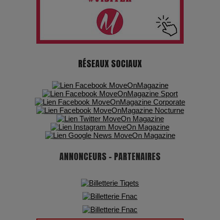
7 Techniques Secrètes des Photographes de Stars
Adieu Jean-Pat : rire au bord du précipice
RÉSEAUX SOCIAUX
Pharaonic Festival 2025 : 10 ans d’électro sous les
montagnes, une fête à ne pas manquer
ANNONCEURS - PARTENAIRES