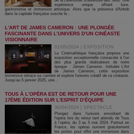
de la cérémonie d'ouverture des Jeux. Une
expérience unique offrant luxe,
gastronomie et immersion artistique. Alors que la présence d'Airbnb
dans la capitale française suscite le...
L'ART DE JAMES CAMERON : UNE PLONGÉE
FASCINANTE DANS L'UNIVERS D'UN CINÉASTE
VISIONNAIRE
01/05/2024
|
EXPOSITION
La Cinémathèque française propose une
exposition exceptionnelle consacrée à l'un
des plus grands réalisateurs de notre
époque : James Cameron. Intitulée L'Art
de James Cameron, cette exposition
immersive retrace sa carrière et explore l'univers créatif de ce cinéaste.
Jusqu’au 5 janvier 2025, une...
TOUS À L'OPÉRA EST DE RETOUR POUR UNE
17ÈME ÉDITION SUR L'ESPRIT D'ÉQUIPE
30/04/2024
|
SPECTACLE
Plongez dans l'univers envoûtant de
l'opéra lors du retour tant attendu de Tous
à l’opéra, du 3 au 5 mai 2024. Partout en
France, les opéras ouvrent gratuitement
les portes pour offrir une immersion dans