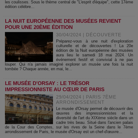
les coulisses. Sous le thème central de "L'esprit d'équipe", cette 17ème
édition célèbre...
LA NUIT EUROPÉENNE DES MUSÉES REVIENT
POUR UNE 20ÈME ÉDITION
30/04/2024
|
DÉCOUVERTE
Préparez-vous à une nuit d'exploration
culturelle et de découvertes ! La 20e
édition de la Nuit européenne des musées
aura lieu le samedi 18 mai 2024. Un
événement festif et convivial à ne pas
louper. Qui n'a jamais imaginé explorer un musée une fois la nuit
tombée ? Chaque année, en mai, le...
LE MUSÉE D'ORSAY : LE TRÉSOR
IMPRESSIONNISTE AU CŒUR DE PARIS
29/04/2024
|
PARIS 7ÈME
ARRONDISSEMENT
Le musée d'Orsay permet de découvrir des
œuvres des impressionnistes et la
diversité de l'art du XIXème siècle dans un
cadre très beau. Situé dans l'ancien palais
de la Cour des Comptes, sur les rives de la Seine dans le 7ème
arrondissement de Paris, le musée d'Orsay est un chef-d'œuvre...