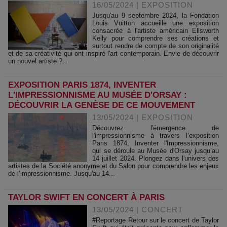
16/05/2024
|
EXPOSITION
Jusqu'au 9 septembre 2024, la Fondation
Louis Vuitton accueille une exposition
consacrée à l'artiste américain Ellsworth
Kelly pour comprendre ses créations et
surtout rendre de compte de son originalité
et de sa créativité qui ont inspiré l'art contemporain. Envie de découvrir
un nouvel artiste ?...
EXPOSITION PARIS 1874, INVENTER
L'IMPRESSIONNISME AU MUSÉE D'ORSAY :
DÉCOUVRIR LA GENÈSE DE CE MOUVEMENT
13/05/2024
|
EXPOSITION
Découvrez l'émergence de
l'impressionnisme à travers l’exposition
Paris 1874, Inventer l'Impressionnisme,
qui se déroule au Musée d'Orsay jusqu’au
14 juillet 2024. Plongez dans l'univers des
artistes de la Société anonyme et du Salon pour comprendre les enjeux
de l’impressionnisme. Jusqu'au 14...
TAYLOR SWIFT EN CONCERT À PARIS
13/05/2024
|
CONCERT
#Reportage Retour sur le concert de Taylor