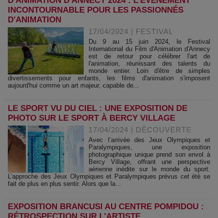
D'ANIMATION D'ANNECY 2024 : L'ÉVÉNEMENT
INCONTOURNABLE POUR LES PASSIONNÉS
D'ANIMATION
17/04/2024
|
FESTIVAL
Du 9 au 15 juin 2024, le Festival
International du Film d'Animation d'Annecy
est de retour pour célébrer l'art de
l'animation, réunissant des talents du
monde entier. Loin d'être de simples
divertissements pour enfants, les films d'animation s'imposent
aujourd'hui comme un art majeur, capable de...
LE SPORT VU DU CIEL : UNE EXPOSITION DE
PHOTO SUR LE SPORT À BERCY VILLAGE
17/04/2024
|
DÉCOUVERTE
Avec l’arrivée des Jeux Olympiques et
Paralympiques, une exposition
photographique unique prend son envol à
Bercy Village, offrant une perspective
aérienne inédite sur le monde du sport.
L’approche des Jeux Olympiques et Paralympiques prévus cet été se
fait de plus en plus sentir. Alors que la...
EXPOSITION BRANCUSI AU CENTRE POMPIDOU :
RÉTROSPECTION SUR L'ARTISTE