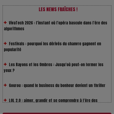
VivaTech 2026 : l’instant où l’opéra bascule dans l’ère des
LES NEWS FRAÎCHES !
algorithmes
Festivals : pourquoi les dérivés du chanvre gagnent en
popularité
Les Rayons et les Ombres : Jusqu’où peut-on fermer les
yeux ?
Gourou : quand le business du bonheur devient un thriller
LOL 2.0 : aimer, grandir et se comprendre à l’ère des
réseaux
L’Affaire Bojarski : entre faux billets et vraie tragédie
humaine