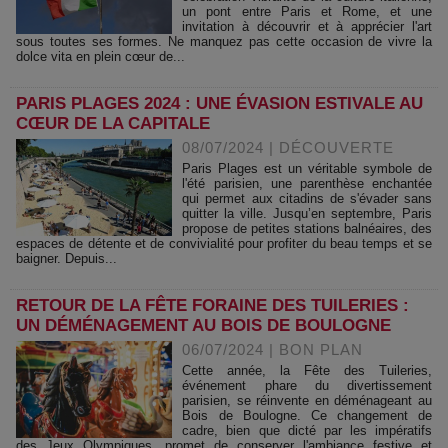
un pont entre Paris et Rome, et une
invitation à découvrir et à apprécier l'art
sous toutes ses formes. Ne manquez pas cette occasion de vivre la
dolce vita en plein cœur de...
PARIS PLAGES 2024 : UNE ÉVASION ESTIVALE AU
CŒUR DE LA CAPITALE
08/07/2024
|
DÉCOUVERTE
Paris Plages est un véritable symbole de
l'été parisien, une parenthèse enchantée
qui permet aux citadins de s'évader sans
quitter la ville. Jusqu’en septembre, Paris
propose de petites stations balnéaires, des
espaces de détente et de convivialité pour profiter du beau temps et se
baigner. Depuis...
RETOUR DE LA FÊTE FORAINE DES TUILERIES :
UN DÉMÉNAGEMENT AU BOIS DE BOULOGNE
06/07/2024
|
BON PLAN
Cette année, la Fête des Tuileries,
événement phare du divertissement
parisien, se réinvente en déménageant au
Bois de Boulogne. Ce changement de
cadre, bien que dicté par les impératifs
des Jeux Olympiques, promet de conserver l'ambiance festive et