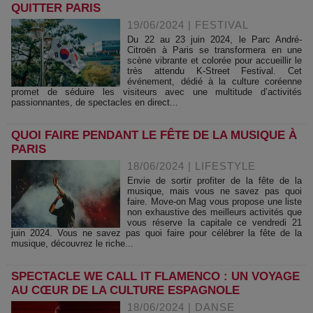
QUITTER PARIS
19/06/2024
|
FESTIVAL
Du 22 au 23 juin 2024, le Parc André-
Citroën à Paris se transformera en une
scène vibrante et colorée pour accueillir le
très attendu K-Street Festival. Cet
événement, dédié à la culture coréenne
promet de séduire les visiteurs avec une multitude d’activités
passionnantes, de spectacles en direct...
QUOI FAIRE PENDANT LE FÊTE DE LA MUSIQUE À
PARIS
18/06/2024
|
LIFESTYLE
Envie de sortir profiter de la fête de la
musique, mais vous ne savez pas quoi
faire. Move-on Mag vous propose une liste
non exhaustive des meilleurs activités que
vous réserve la capitale ce vendredi 21
juin 2024. Vous ne savez pas quoi faire pour célébrer la fête de la
musique, découvrez le riche...
SPECTACLE WE CALL IT FLAMENCO : UN VOYAGE
AU CŒUR DE LA CULTURE ESPAGNOLE
18/06/2024
|
DANSE