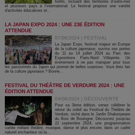
forêts, incluant des territoires d’outre-mer
et plusieurs pays à l’international. Le festival propose une variété
d'activités éducatives et...
LA JAPAN EXPO 2024 : UNE 23E ÉDITION
ATTENDUE
07/06/2024
|
FESTIVAL
La Japan Expo, festival majeur en Europe
de la culture japonaise, ouvrira ses portes
du 11 au 14 juillet 2024 au Parc des
Expositions Paris-Nord Villepinte. Un
évènement à ne pas manquer pour tous
les passionnés du Japon qui promet de belles surprises. Vous êtes fan
de la culture japonaise ? Bonne...
FESTIVAL DU THÉÂTRE DE VERDURE 2024 : UNE
ÉDITION ATTENDUE
04/06/2024
|
DÉCOUVERTE
Pour sa 3ème édition, venez célébrer le
retour du soleil au Festival du Théâtre de
Verdure, niché dans le Jardin Shakespeare
du Bois de Boulogne. Découvrez jusqu'au
22 septembre 2024, une programmation
variée mêlant théâtre, musique, danse et plus encore, dans un cadre
naturel enchanteur où la...