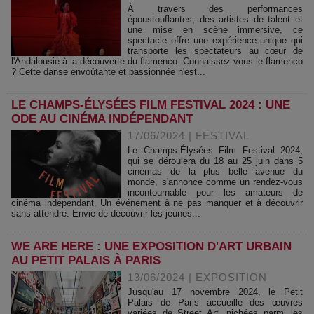
À travers des performances
époustouflantes, des artistes de talent et
une mise en scène immersive, ce
spectacle offre une expérience unique qui
transporte les spectateurs au cœur de
l'Andalousie à la découverte du flamenco. Connaissez-vous le flamenco
? Cette danse envoûtante et passionnée n'est...
LE CHAMPS-ÉLYSÉES FILM FESTIVAL 2024 : UNE
ODE AU CINÉMA INDÉPENDANT
17/06/2024
|
FESTIVAL
Le Champs-Élysées Film Festival 2024,
qui se déroulera du 18 au 25 juin dans 5
cinémas de la plus belle avenue du
monde, s'annonce comme un rendez-vous
incontournable pour les amateurs de
cinéma indépendant. Un événement à ne pas manquer et à découvrir
sans attendre. Envie de découvrir les jeunes...
WE ARE HERE : UNE EXPOSITION D'ART URBAIN
AU PETIT PALAIS À PARIS
13/06/2024
|
EXPOSITION
Jusqu'au 17 novembre 2024, le Petit
Palais de Paris accueille des œuvres
variées de Street Art, nichées parmi les