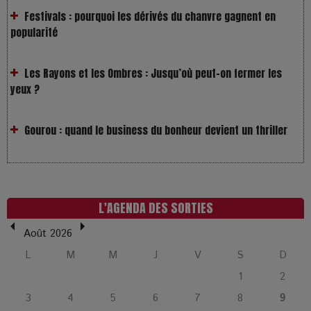
Les Rayons et les Ombres : Jusqu’où peut-on fermer les
yeux ?
Gourou : quand le business du bonheur devient un thriller
LOL 2.0 : aimer, grandir et se comprendre à l’ère des
réseaux
L’Affaire Bojarski : entre faux billets et vraie tragédie
humaine
L'AGENDA DES SORTIES
Août 2026
L’or blanc à la croisée des chemins : Rumilly interroge
L
M
M
J
V
S
D
l’avenir de la montagne française
1
2
3
4
5
6
7
8
9
La Femme de Ménage : Plongez dans le thriller