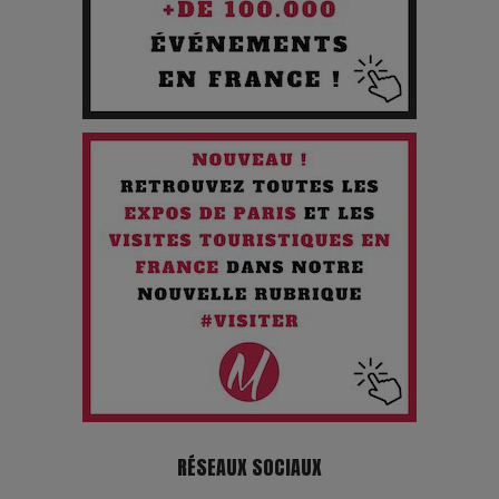
Quand l'Opéra Rencontre l'IA : Lola Volonakis, l'Artiste du
Paradoxe qui Chante le Futur
Chien 51 - Quand l’IA prend le pouvoir : une plongée dans un
futur troublant
Maïra Kerey, la “voix d’or du Kazakhstan”, célèbre ses 30
ans de carrière à la Salle Gaveau
Les dessous de la fast fashion : un désastre écologique en
chiffres
7 Techniques Secrètes des Photographes de Stars
Adieu Jean-Pat : rire au bord du précipice
RÉSEAUX SOCIAUX