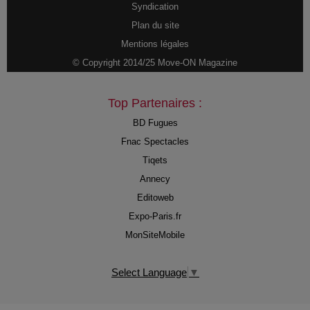
Syndication
Plan du site
Mentions légales
© Copyright 2014/25 Move-ON Magazine
Top Partenaires :
BD Fugues
Fnac Spectacles
Tiqets
Annecy
Editoweb
Expo-Paris.fr
MonSiteMobile
Select Language
▼