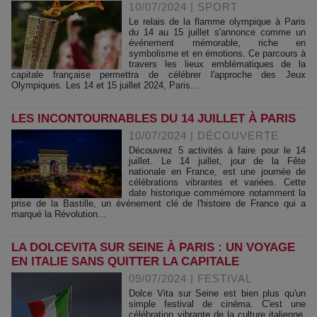
10/07/2024
|
SPORT
Le relais de la flamme olympique à Paris
du 14 au 15 juillet s'annonce comme un
événement mémorable, riche en
symbolisme et en émotions. Ce parcours à
travers les lieux emblématiques de la
capitale française permettra de célébrer l'approche des Jeux
Olympiques. Les 14 et 15 juillet 2024, Paris...
LES INCONTOURNABLES DU 14 JUILLET À PARIS
10/07/2024
|
DÉCOUVERTE
Découvrez 5 activités à faire pour le 14
juillet. Le 14 juillet, jour de la Fête
nationale en France, est une journée de
célébrations vibrantes et variées. Cette
date historique commémore notamment la
prise de la Bastille, un événement clé de l'histoire de France qui a
marqué la Révolution...
LA DOLCEVITA SUR SEINE À PARIS : UN VOYAGE
EN ITALIE SANS QUITTER LA CAPITALE
09/07/2024
|
FESTIVAL
Dolce Vita sur Seine est bien plus qu'un
simple festival de cinéma. C'est une
célébration vibrante de la culture italienne,