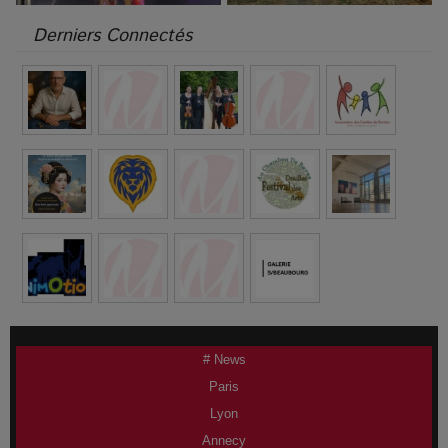
Derniers Connectés
# News
Paris
Lyon
Annecy