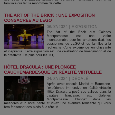
familiale qui fait la renommée de cette...
THE ART OF THE BRICK : UNE EXPOSITION
CONSACRÉE AU LEGO
06/07/2024
|
EXPOSITION
The Art of the Brick aux Galeries
Montparnasse est une visite
incontournable pour les amateurs d'art, les
passionnés de LEGO et les familles à la
recherche d'une expérience enrichissante
et inspirante. Cette exposition est une célébration de l'imagination et de
la créativité. De plus pour les JO,...
HÔTEL DRACULA : UNE PLONGÉE
CAUCHEMARDESQUE EN RÉALITÉ VIRTUELLE
04/07/2024
|
DÉCALÉ
Après avoir conquis Madrid et Barcelone,
l'expérience immersive en réalité virtuelle
Hôtel Dracula a posé ses valises dans la
capitale française, aux Galeries
Montparnasse. Plongez dans les
méandres d'un hôtel hanté et vivez une aventure terrifiante qui vous
fera frissonner des pieds à la tête. À...