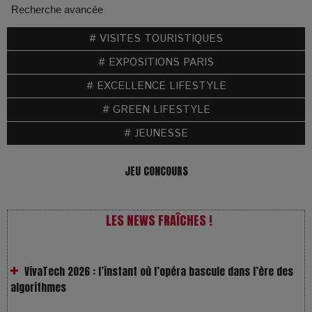
Recherche avancée
# VISITES TOURISTIQUES
# EXPOSITIONS PARIS
# EXCELLENCE LIFESTYLE
# GREEN LIFESTYLE
# JEUNESSE
JEU CONCOURS
LES NEWS FRAÎCHES !
VivaTech 2026 : l’instant où l’opéra bascule dans l’ère des
algorithmes
Festivals : pourquoi les dérivés du chanvre gagnent en
popularité