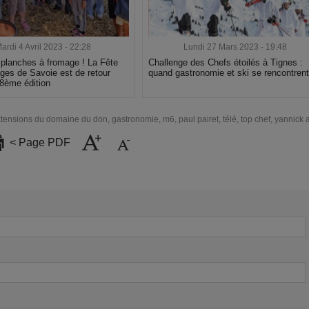
ardi 4 Avril 2023 - 22:28
Lundi 27 Mars 2023 - 19:48
 planches à fromage ! La Fête
Challenge des Chefs étoilés à Tignes :
es de Savoie est de retour
quand gastronomie et ski se rencontrent
8ème édition
tensions du domaine du don
,
gastronomie
,
m6
,
paul pairet
,
télé
,
top chef
,
yannick 
< Page PDF