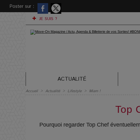
Poster sur :
JE SUIS ?
ACTUALITÉ
Accueil
>
Actualité
>
Lifestyle
>
Miam !
Top C
Pourquoi regarder Top Chef éventuelleme