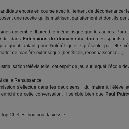
 candidats encore en course avec lui tentent de décontenancer l
osent une recette qu’ils maîtrisent parfaitement et dont ils pen
uisinés ensemble. Il prend le même risque que les autres. Par es
é
dit, dans
Extensions du domaine du don
, des sportifs et
pratiquent autant pour l’intérêt qu’elle présente par elle-m
pporter de manière extrinsèque (bénéfices, reconnaissance…).
strialisation télévisuelle, cet esprit de jeu sur lequel l’école dev
éal de la Renaissance.
smission s'effectue dans les deux sens : du maître à l'élève e
ir enrichi de cette conversation. Il semble bien que
Paul Paire
 Top Chef est bon pour la vessie.