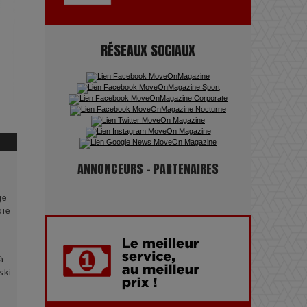
pouvoir : une plongée dans un
futur troublant
RÉSEAUX SOCIAUX
Maïra Kerey, la “voix d’or du
Kazakhstan”, célèbre ses 30 ans
de carrière à la Salle Gaveau
Les dessous de la fast fashion
: un désastre écologique en
ANNONCEURS - PARTENAIRES
chiffres
ge
oie
7 Techniques Secrètes des
Photographes de Stars
à
ski
Adieu Jean-Pat : rire au bord