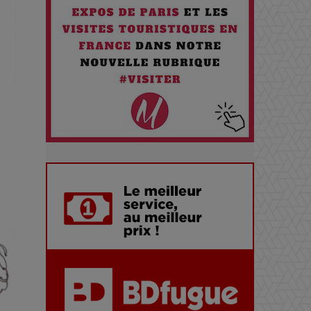
Santé quand on Roule toute la
Journée
Pourquoi les Petites
Entreprises Créatives Deviennent
les Cibles des Hackers
Les 3 meilleures destinations
pour des vacances sportives !
Quand l'Opéra Rencontre l'IA :
Lola Volonakis, l'Artiste du
Paradoxe qui Chante le Futur
Chien 51 - Quand l’IA prend le