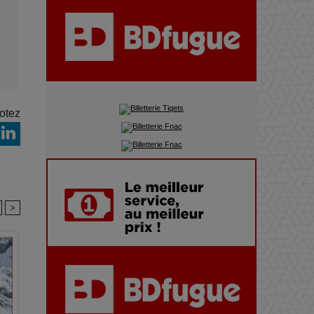
du précipice
e
Pharaonic Festival 2025 : 10
ans d’électro sous les
montagnes, une fête à ne pas
manquer
otez
>