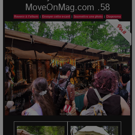
MoveOnMag.com .58
Revenir à l'album
|
Envoyer cette e-card
|
Soumettre une photo
|
Diaporama