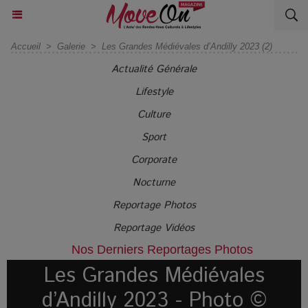
Accueil
>
Galerie
>
Les Grandes Médiévales d’Andilly 2023 (2)
Actualité Générale
Lifestyle
Culture
Sport
Corporate
Nocturne
Reportage Photos
Reportage Vidéos
Nos Derniers Reportages Photos
Les Grandes Médiévales
d’Andilly 2023 - Photo ©