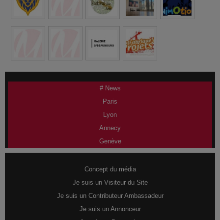
# News
Paris
Lyon
Annecy
Genève
Concept du média
Je suis un Visiteur du Site
Je suis un Contributeur Ambassadeur
Je suis un Annonceur