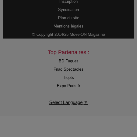
Inscription
Syndication
Plan du site
Mentions légales
© Copyright 2014/25 Move-ON Magazine
Top Partenaires :
BD Fugues
Fnac Spectacles
Tiqets
Expo-Paris.fr
Select Language
▼