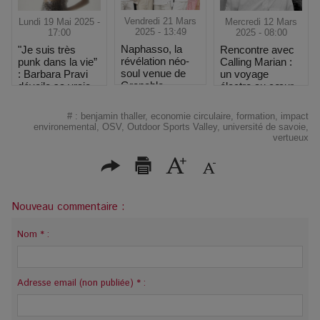
Vendredi 21 Mars
Mercredi 12 Mars
Lundi 19 Mai 2025 -
2025 - 13:49
2025 - 08:00
17:00
Naphasso, la
Rencontre avec
"Je suis très
révélation néo-
Calling Marian :
punk dans la vie”
soul venue de
un voyage
: Barbara Pravi
Grenoble
électro au cœur
dévoile sa vraie
des étoiles
nature au
Printemps de
#
:
benjamin thaller
,
economie circulaire
,
formation
,
impact
Bourges
environemental
,
OSV
,
Outdoor Sports Valley
,
université de savoie
,
vertueux
Nouveau commentaire :
Nom * :
Adresse email (non publiée) * :