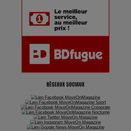
Adieu Jean-Pat : rire au bord du précipice
Pharaonic Festival 2025 : 10 ans d’électro sous les
montagnes, une fête à ne pas manquer
RÉSEAUX SOCIAUX