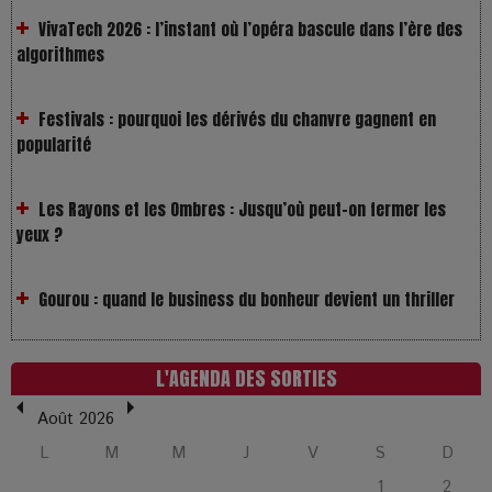
Festivals : pourquoi les dérivés du chanvre gagnent en
popularité
Les Rayons et les Ombres : Jusqu’où peut-on fermer les
yeux ?
Gourou : quand le business du bonheur devient un thriller
LOL 2.0 : aimer, grandir et se comprendre à l’ère des
réseaux
L'AGENDA DES SORTIES
L’Affaire Bojarski : entre faux billets et vraie tragédie
humaine
Août 2026
L
M
M
J
V
S
D
L’or blanc à la croisée des chemins : Rumilly interroge
1
2