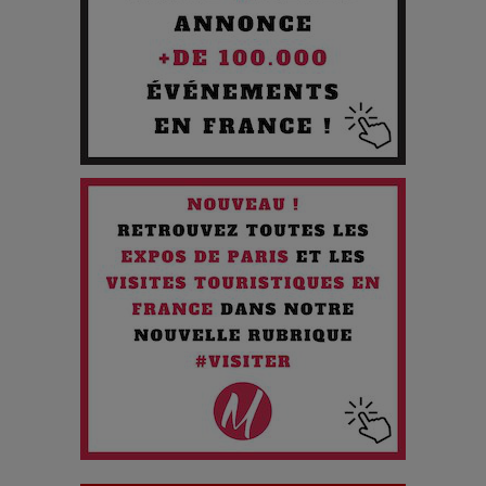
Les 3 meilleures destinations pour des vacances sportives
!
Quand l'Opéra Rencontre l'IA : Lola Volonakis, l'Artiste du
Paradoxe qui Chante le Futur
Chien 51 - Quand l’IA prend le pouvoir : une plongée dans un
futur troublant
Maïra Kerey, la “voix d’or du Kazakhstan”, célèbre ses 30
ans de carrière à la Salle Gaveau
Les dessous de la fast fashion : un désastre écologique en
chiffres
7 Techniques Secrètes des Photographes de Stars