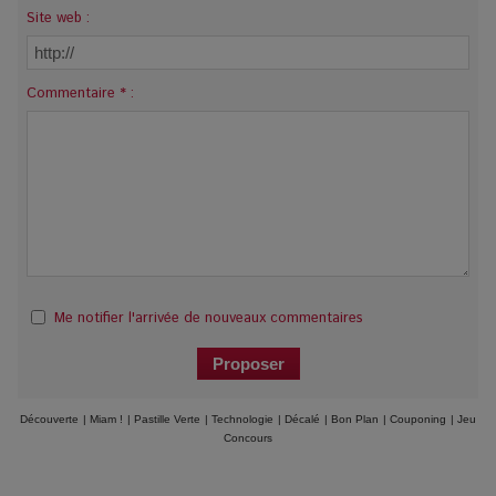
Site web :
Commentaire * :
Me notifier l'arrivée de nouveaux commentaires
Découverte
|
Miam !
|
Pastille Verte
|
Technologie
|
Décalé
|
Bon Plan
|
Couponing
|
Jeu
Concours