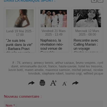
DANS LA RUBRIQUE SPORT :
Vendredi 21 Mars
Mercredi 12 Mars
Lundi 19 Mai 2025 -
2025 - 13:49
2025 - 08:00
17:00
Naphasso, la
Rencontre avec
"Je suis très
révélation néo-
Calling Marian :
punk dans la vie”
soul venue de
un voyage
: Barbara Pravi
Grenoble
électro au cœur
dévoile sa vraie
des étoiles
nature au
Printemps de
#
:
74
,
annecy
,
annecy tennis
,
arthur cazaux
,
bruno vespres
,
cyril
Bourges
duret
,
emmanuelle ducrot
,
france
,
haute-savoie
,
hotel les tresoms
,
kevin botti
,
maren amelie
,
maxence samson
,
michel perraut
,
nicolas
krivobok
,
stephane robert
,
tournoi cngt
,
wilfried picque
Nouveau commentaire :
Nom * :