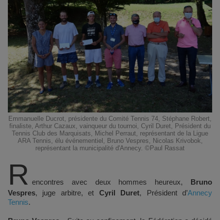
Emmanuelle Ducrot, présidente du Comité Tennis 74, Stéphane Robert,
finaliste, Arthur Cazaux, vainqueur du tournoi, Cyril Duret, Président du
Tennis Club des Marquisats, Michel Perraut, représentant de la Ligue
ARA Tennis, élu événementiel, Bruno Vespres, Nicolas Krivobok,
représentant la municipalité d'Annecy. ©Paul Rassat
R
encontres avec deux hommes heureux,
Bruno
Vespres
, juge arbitre, et
Cyril Duret
, Président d’
Annecy
Tennis
.