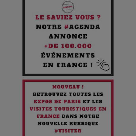
Pourquoi les Petites Entreprises Créatives Deviennent les
Cibles des Hackers
Les 3 meilleures destinations pour des vacances sportives
!
Quand l'Opéra Rencontre l'IA : Lola Volonakis, l'Artiste du
Paradoxe qui Chante le Futur
Chien 51 - Quand l’IA prend le pouvoir : une plongée dans un
futur troublant
Maïra Kerey, la “voix d’or du Kazakhstan”, célèbre ses 30
ans de carrière à la Salle Gaveau