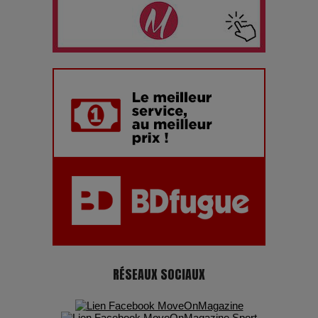
Les dessous de la fast fashion : un désastre écologique en
chiffres
7 Techniques Secrètes des Photographes de Stars
Adieu Jean-Pat : rire au bord du précipice
Pharaonic Festival 2025 : 10 ans d’électro sous les
montagnes, une fête à ne pas manquer
RÉSEAUX SOCIAUX