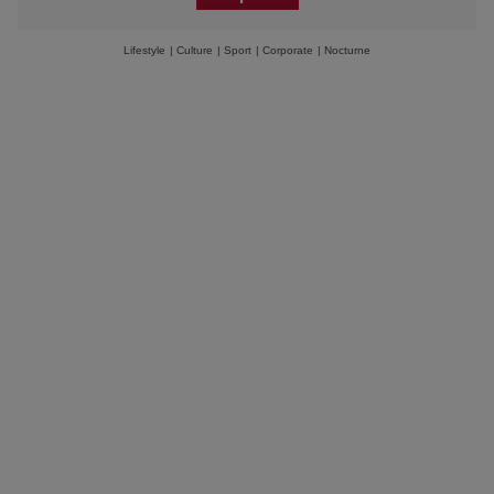
Lifestyle
|
Culture
|
Sport
|
Corporate
|
Nocturne