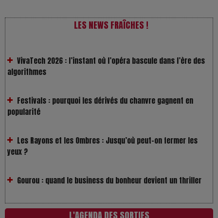
LES NEWS FRAÎCHES !
VivaTech 2026 : l’instant où l’opéra bascule dans l’ère des
algorithmes
Festivals : pourquoi les dérivés du chanvre gagnent en
popularité
Les Rayons et les Ombres : Jusqu’où peut-on fermer les
yeux ?
Gourou : quand le business du bonheur devient un thriller
LOL 2.0 : aimer, grandir et se comprendre à l’ère des
réseaux
L'AGENDA DES SORTIES