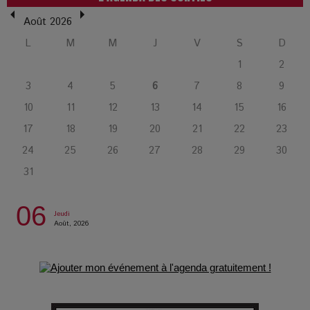
L’Affaire Bojarski : entre faux billets et vraie tragédie
humaine
Août 2026
L
M
M
J
V
S
D
L’or blanc à la croisée des chemins : Rumilly interroge
1
2
l’avenir de la montagne française
3
4
5
6
7
8
9
10
11
12
13
14
15
16
La Femme de Ménage : Plongez dans le thriller
17
18
19
20
21
22
23
psychologique qui a conquis le monde !
24
25
26
27
28
29
30
31
La Condition : Sous le vernis de la bourgeoisie, la violence
des silences
06
Jeudi
Août, 2026
Les Enfants vont bien : Quand la disparition devient un acte
de survie
Comment Prendre Soin de sa Santé quand on Roule toute la
Journée