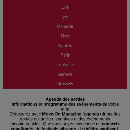
Lille
Lyon
Marseille
Nice
Nantes
Paris
Toulouse
Geneva
Brussels
Agenda des sorties
Informations et programme des événements de votre
ville
Découvrez avec
Move-On Magazine
l'
agenda ultime
des
sorties culturelles
, sportives et des événements
incontournables. Que vous soyez passionné de
concerts
envoûtants
, de
festivals vibrants
, de
théâtre captivant
,