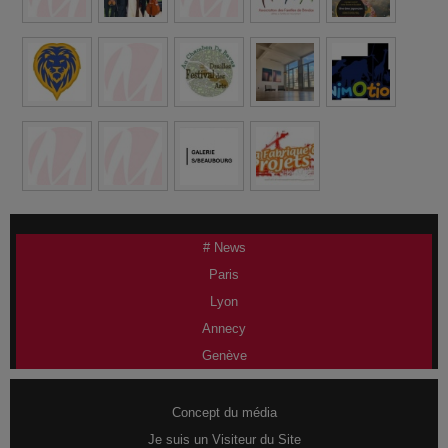
# News
Paris
Lyon
Annecy
Genève
Concept du média
Je suis un Visiteur du Site