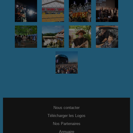
Nous contacter
Télécharger les Logos
Nos Partenaires
Annuaire