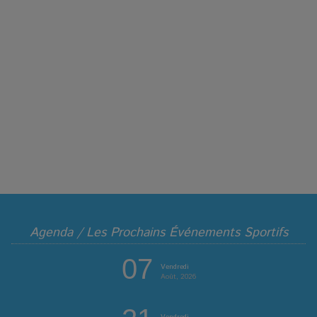
Agenda / Les Prochains Événements Sportifs
07
Vendredi
Août, 2026