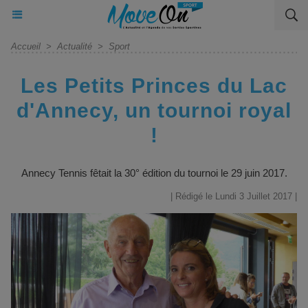
Accueil
>
Actualité
>
Sport
Les Petits Princes du Lac
d'Annecy, un tournoi royal
!
Annecy Tennis fêtait la 30° édition du tournoi le 29 juin 2017.
| Rédigé le Lundi 3 Juillet 2017 |