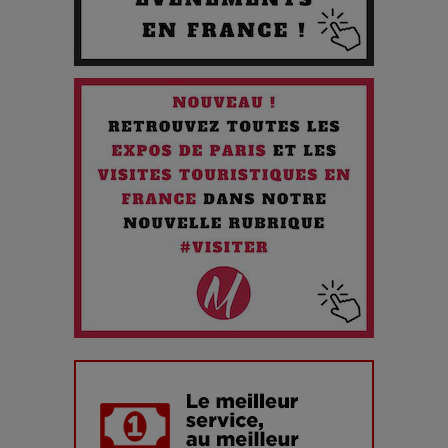
Quand l'Opéra Rencontre l'IA : Lola Volonakis, l'Artiste du
Paradoxe qui Chante le Futur
Chien 51 - Quand l’IA prend le pouvoir : une plongée dans un
futur troublant
Maïra Kerey, la “voix d’or du Kazakhstan”, célèbre ses 30
ans de carrière à la Salle Gaveau
Les dessous de la fast fashion : un désastre écologique en
chiffres
7 Techniques Secrètes des Photographes de Stars
Adieu Jean-Pat : rire au bord du précipice