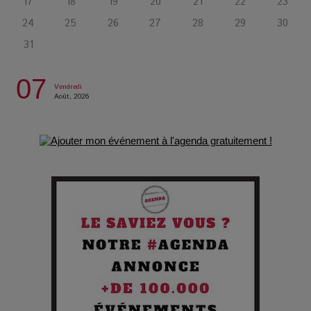
psychologique qui a conquis le monde !
17
18
19
20
21
22
23
24
25
26
27
28
29
30
La Condition : Sous le vernis de la bourgeoisie, la violence
31
des silences
07
Vendredi
Les Enfants vont bien : Quand la disparition devient un acte
Août, 2026
de survie
Comment Prendre Soin de sa Santé quand on Roule toute la
Journée
Pourquoi les Petites Entreprises Créatives Deviennent les
Cibles des Hackers
Les 3 meilleures destinations pour des vacances sportives
!