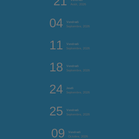
21
Vendredi
Août, 2026
04
Vendredi
Septembre, 2026
11
Vendredi
Septembre, 2026
18
Vendredi
Septembre, 2026
24
Jeudi
Septembre, 2026
25
Vendredi
Septembre, 2026
09
Vendredi
Octobre, 2026