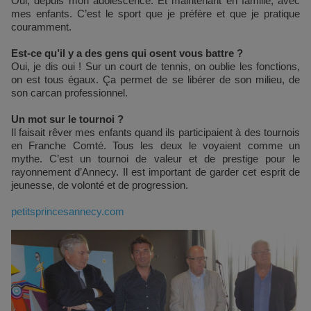
Oui, depuis mon adolescence. Et maintenant en famille, avec
mes enfants. C’est le sport que je préfère et que je pratique
couramment.
Est-ce qu’il y a des gens qui osent vous battre ?
Oui, je dis oui ! Sur un court de tennis, on oublie les fonctions,
on est tous égaux. Ça permet de se libérer de son milieu, de
son carcan professionnel.
Un mot sur le tournoi ?
Il faisait rêver mes enfants quand ils participaient à des tournois
en Franche Comté. Tous les deux le voyaient comme un
mythe. C’est un tournoi de valeur et de prestige pour le
rayonnement d’Annecy. Il est important de garder cet esprit de
jeunesse, de volonté et de progression.
petitsprincesannecy.com