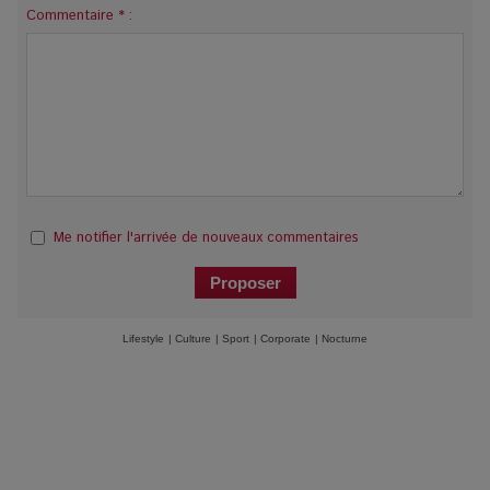
Commentaire * :
Me notifier l'arrivée de nouveaux commentaires
Lifestyle
|
Culture
|
Sport
|
Corporate
|
Nocturne