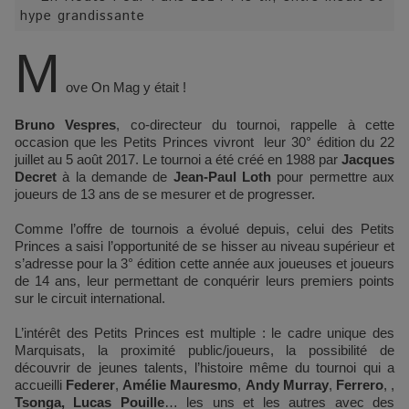
hype grandissante
M
ove On Mag y était !
Bruno Vespres
, co-directeur du tournoi, rappelle à cette
occasion que les Petits Princes vivront leur 30° édition du 22
juillet au 5 août 2017. Le tournoi a été créé en 1988 par
Jacques
Decret
à la demande de
Jean-Paul Loth
pour permettre aux
joueurs de 13 ans de se mesurer et de progresser.
Comme l’offre de tournois a évolué depuis, celui des Petits
Princes a saisi l’opportunité de se hisser au niveau supérieur et
s’adresse pour la 3° édition cette année aux joueuses et joueurs
de 14 ans, leur permettant de conquérir leurs premiers points
sur le circuit international.
L’intérêt des Petits Princes est multiple : le cadre unique des
Marquisats, la proximité public/joueurs, la possibilité de
découvrir de jeunes talents, l’histoire même du tournoi qui a
accueilli
Federer
,
Amélie
Mauresmo
,
Andy Murray
,
Ferrero
, ,
Tsonga, Lucas Pouille
… les uns et les autres avec des