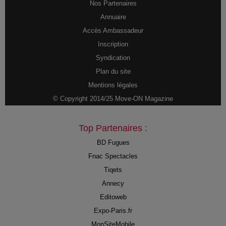
Nos Partenaires
Annuaire
Accès Ambassadeur
Inscription
Syndication
Plan du site
Mentions légales
© Copyright 2014/25 Move-ON Magazine
Top Partenaires :
BD Fugues
Fnac Spectacles
Tiqets
Annecy
Editoweb
Expo-Paris.fr
MonSiteMobile