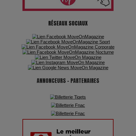
chiffres
RÉSEAUX SOCIAUX
7 Techniques Secrètes des Photographes de Stars
Adieu Jean-Pat : rire au bord du précipice
Pharaonic Festival 2025 : 10 ans d’électro sous les
montagnes, une fête à ne pas manquer
ANNONCEURS - PARTENAIRES