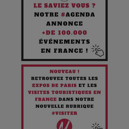
Pourquoi les Petites Entreprises Créatives Deviennent les
Cibles des Hackers
Les 3 meilleures destinations pour des vacances sportives
!
Quand l'Opéra Rencontre l'IA : Lola Volonakis, l'Artiste du
Paradoxe qui Chante le Futur
Chien 51 - Quand l’IA prend le pouvoir : une plongée dans un
futur troublant
Maïra Kerey, la “voix d’or du Kazakhstan”, célèbre ses 30
ans de carrière à la Salle Gaveau
Les dessous de la fast fashion : un désastre écologique en