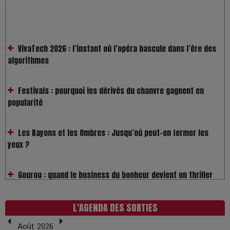
VivaTech 2026 : l’instant où l’opéra bascule dans l’ère des
algorithmes
Festivals : pourquoi les dérivés du chanvre gagnent en
popularité
Les Rayons et les Ombres : Jusqu’où peut-on fermer les
yeux ?
Gourou : quand le business du bonheur devient un thriller
LOL 2.0 : aimer, grandir et se comprendre à l’ère des
réseaux
L'AGENDA DES SORTIES
L’Affaire Bojarski : entre faux billets et vraie tragédie
Août 2026