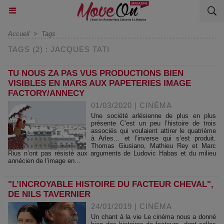
Accueil
>
Tags
TAGS (2) : JACQUES TATI
TU NOUS ZA PAS VUS PRODUCTIONS BIEN
VISIBLES EN MARS AUX PAPETERIES IMAGE
FACTORY/ANNECY
01/03/2020
|
CINÉMA
Une société arlésienne de plus en plus
présente C’est un peu l’histoire de trois
associés qui voulaient attirer le quatrième
à Arles… et l’inverse qui s’est produit.
Thomas Giusiano, Mathieu Rey et Marc
Rius n’ont pas résisté aux arguments de Ludovic Habas et du milieu
annécien de l’image en...
"L’INCROYABLE HISTOIRE DU FACTEUR CHEVAL",
DE NILS TAVERNIER
24/01/2019
|
CINÉMA
Un chant à la vie Le cinéma nous a donné