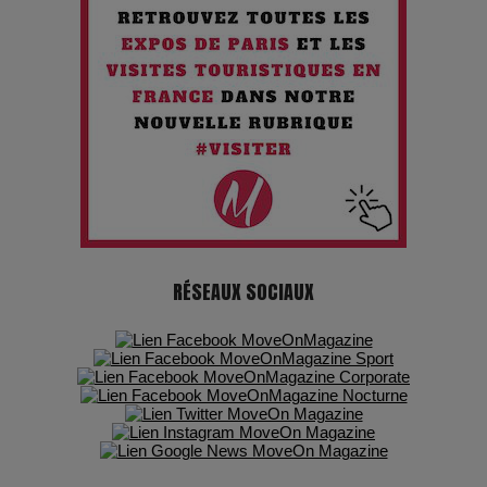
Chien 51 - Quand l’IA prend le pouvoir : une plongée dans un
futur troublant
Maïra Kerey, la “voix d’or du Kazakhstan”, célèbre ses 30
ans de carrière à la Salle Gaveau
Les dessous de la fast fashion : un désastre écologique en
chiffres
7 Techniques Secrètes des Photographes de Stars
RÉSEAUX SOCIAUX
Adieu Jean-Pat : rire au bord du précipice
Pharaonic Festival 2025 : 10 ans d’électro sous les
montagnes, une fête à ne pas manquer