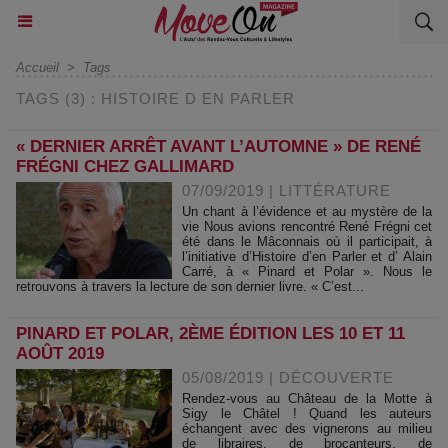
Accueil
>
Tags
TAGS (3) : HISTOIRE D EN PARLER
« DERNIER ARRÊT AVANT L’AUTOMNE » DE RENÉ
FRÉGNI CHEZ GALLIMARD
07/09/2019
|
LITTÉRATURE
Un chant à l’évidence et au mystère de la
vie Nous avions rencontré René Frégni cet
été dans le Mâconnais où il participait, à
l’initiative d’Histoire d’en Parler et d’ Alain
Carré, à « Pinard et Polar ». Nous le
retrouvons à travers la lecture de son dernier livre. « C’est...
PINARD ET POLAR, 2ÈME ÉDITION LES 10 ET 11
AOÛT 2019
05/08/2019
|
DÉCOUVERTE
Rendez-vous au Château de la Motte à
Sigy le Châtel ! Quand les auteurs
échangent avec des vignerons au milieu
de libraires, de brocanteurs, de