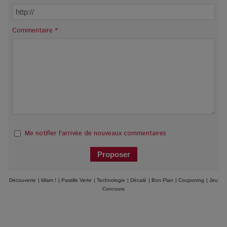
Commentaire * :
Me notifier l'arrivée de nouveaux commentaires
Découverte
|
Miam !
|
Pastille Verte
|
Technologie
|
Décalé
|
Bon Plan
|
Couponing
|
Jeu
Concours