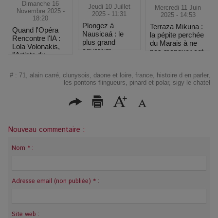
Dimanche 16
Jeudi 10 Juillet
Mercredi 11 Juin
Novembre 2025 -
2025 - 11:31
2025 - 14:53
18:20
Plongez à
Terraza Mikuna :
Quand l'Opéra
Nausicaá : le
la pépite perchée
Rencontre l'IA :
plus grand
du Marais à ne
Lola Volonakis,
aquarium
pas manquer cet
l'Artiste du
d’Europe, un
été !
Paradoxe qui
océan de
Chante le Futur
découvertes à
#
:
71
,
alain carré
,
clunysois
,
daone et loire
,
france
,
histoire d en parler
,
les pontons flingueurs
,
pinard et polar
,
sigy le chatel
Boulogne-sur-
Mer
Nouveau commentaire :
Nom * :
Adresse email (non publiée) * :
Site web :