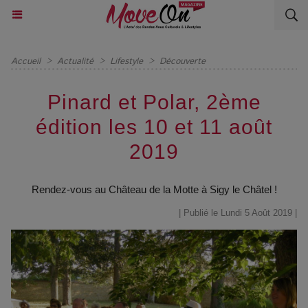
Accueil
>
Actualité
>
Lifestyle
>
Découverte
Pinard et Polar, 2ème
édition les 10 et 11 août
2019
Rendez-vous au Château de la Motte à Sigy le Châtel !
| Publié le Lundi 5 Août 2019 |