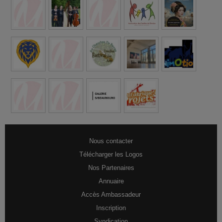
Nous contacter
Télécharger les Logos
Nos Partenaires
Annuaire
Accès Ambassadeur
Inscription
Syndication