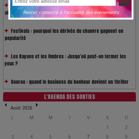
Restez connecté à l'actualité des événements
Festivals : pourquoi les dérivés du chanvre gagnent en
popularité
Les Rayons et les Ombres : Jusqu’où peut-on fermer les
yeux ?
Gourou : quand le business du bonheur devient un thriller
LOL 2.0 : aimer, grandir et se comprendre à l’ère des
réseaux
L'AGENDA DES SORTIES
Août 2026
L’Affaire Bojarski : entre faux billets et vraie tragédie
L
M
M
J
V
S
D
humaine
1
2
3
4
5
6
7
8
9
L’or blanc à la croisée des chemins : Rumilly interroge