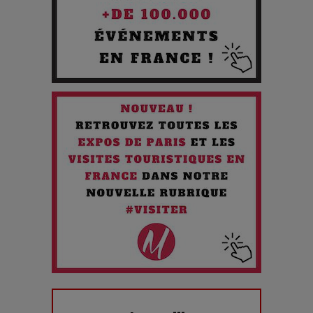
Les 3 meilleures destinations pour des vacances sportives
!
Quand l'Opéra Rencontre l'IA : Lola Volonakis, l'Artiste du
Paradoxe qui Chante le Futur
Chien 51 - Quand l’IA prend le pouvoir : une plongée dans un
futur troublant
Maïra Kerey, la “voix d’or du Kazakhstan”, célèbre ses 30
ans de carrière à la Salle Gaveau
Les dessous de la fast fashion : un désastre écologique en
chiffres