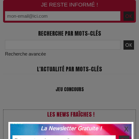
JE RESTE INFORMÉ !
RECHERCHE PAR MOTS-CLÉS
Recherche avancée
L'ACTUALITÉ PAR MOTS-CLÉS
JEU CONCOURS
LES NEWS FRAÎCHES !
La Newsletter Gratuite !
VivaTech 2026 : l’instant où l’opéra bascule dans l’ère des
algorithmes