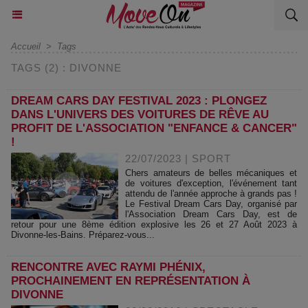
Accueil
>
Tags
TAGS (2) : DIVONNE
DREAM CARS DAY FESTIVAL 2023 : PLONGEZ
DANS L'UNIVERS DES VOITURES DE RÊVE AU
PROFIT DE L'ASSOCIATION "ENFANCE & CANCER"
!
22/07/2023
|
SPORT
Chers amateurs de belles mécaniques et
de voitures d'exception, l'événement tant
attendu de l'année approche à grands pas !
Le Festival Dream Cars Day, organisé par
l'Association Dream Cars Day, est de
retour pour une 8ème édition explosive les 26 et 27 Août 2023 à
Divonne-les-Bains. Préparez-vous...
RENCONTRE AVEC RAYMI PHÉNIX,
PROCHAINEMENT EN REPRÉSENTATION À
DIVONNE