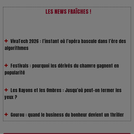
LES NEWS FRAÎCHES !
VivaTech 2026 : l’instant où l’opéra bascule dans l’ère des
algorithmes
Festivals : pourquoi les dérivés du chanvre gagnent en
popularité
Les Rayons et les Ombres : Jusqu’où peut-on fermer les
yeux ?
Gourou : quand le business du bonheur devient un thriller
LOL 2.0 : aimer, grandir et se comprendre à l’ère des
réseaux