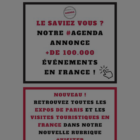
Journée
Pourquoi les Petites Entreprises Créatives Deviennent les
Cibles des Hackers
Les 3 meilleures destinations pour des vacances sportives
!
Quand l'Opéra Rencontre l'IA : Lola Volonakis, l'Artiste du
Paradoxe qui Chante le Futur
Chien 51 - Quand l’IA prend le pouvoir : une plongée dans un
futur troublant
Maïra Kerey, la “voix d’or du Kazakhstan”, célèbre ses 30
ans de carrière à la Salle Gaveau