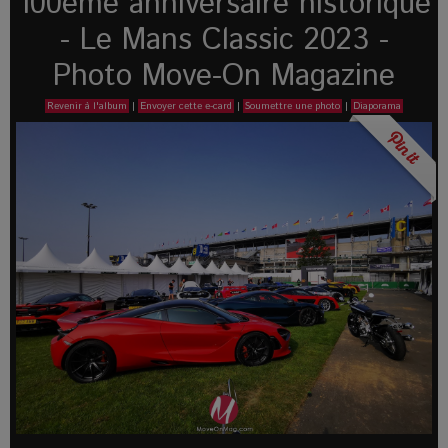
100eme anniversaire historique
- Le Mans Classic 2023 -
Photo Move-On Magazine
Revenir à l'album
|
Envoyer cette e-card
|
Soumettre une photo
|
Diaporama