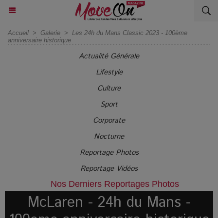
Accueil
>
Galerie
>
Les 24h du Mans Classic 2023 - 100ème
anniversaire historique
Actualité Générale
Lifestyle
Culture
Sport
Corporate
Nocturne
Reportage Photos
Reportage Vidéos
Nos Derniers Reportages Photos
McLaren - 24h du Mans -