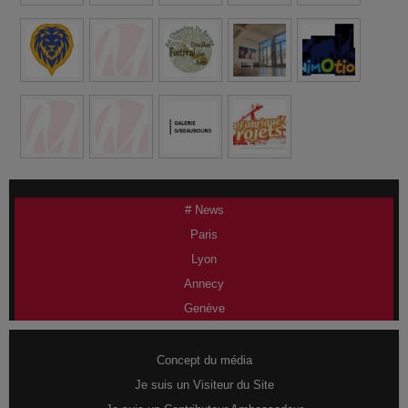
# News
Paris
Lyon
Annecy
Genève
Concept du média
Je suis un Visiteur du Site