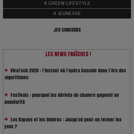
# GREEN LIFESTYLE
# JEUNESSE
JEU CONCOURS
LES NEWS FRAÎCHES !
VivaTech 2026 : l’instant où l’opéra bascule dans l’ère des
algorithmes
Festivals : pourquoi les dérivés du chanvre gagnent en
popularité
Les Rayons et les Ombres : Jusqu’où peut-on fermer les
yeux ?
Gourou : quand le business du bonheur devient un thriller