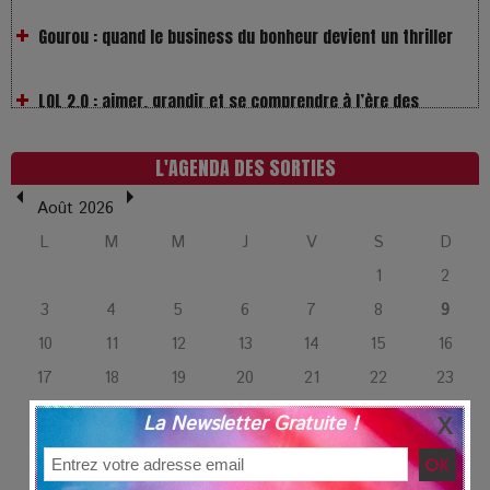
LOL 2.0 : aimer, grandir et se comprendre à l’ère des
réseaux
L’Affaire Bojarski : entre faux billets et vraie tragédie
L'AGENDA DES SORTIES
humaine
Août 2026
L’or blanc à la croisée des chemins : Rumilly interroge
L
M
M
J
V
S
D
l’avenir de la montagne française
1
2
3
4
5
6
7
8
9
La Femme de Ménage : Plongez dans le thriller
10
11
12
13
14
15
16
psychologique qui a conquis le monde !
17
18
19
20
21
22
23
24
25
26
27
28
29
30
La Condition : Sous le vernis de la bourgeoisie, la violence
La Newsletter Gratuite !
des silences
31