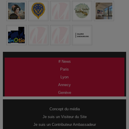
# News
Paris
Lyon
Annecy
Genève
Concept du média
Je suis un Visiteur du Site
Je suis un Contributeur Ambassadeur