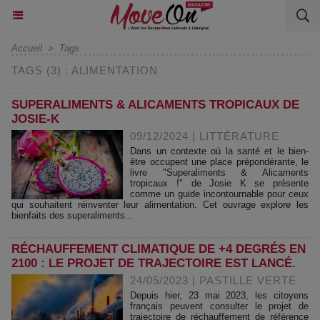
Accueil
>
Tags
TAGS (3) : ALIMENTATION
SUPERALIMENTS & ALICAMENTS TROPICAUX DE
JOSIE-K
09/12/2024
|
LITTÉRATURE
Dans un contexte où la santé et le bien-
être occupent une place prépondérante, le
livre "Superaliments & Alicaments
tropicaux !" de Josie K se présente
comme un guide incontournable pour ceux
qui souhaitent réinventer leur alimentation. Cet ouvrage explore les
bienfaits des superaliments...
RÉCHAUFFEMENT CLIMATIQUE DE +4 DEGRÉS EN
2100 : LE PROJET DE TRAJECTOIRE EST LANCÉ.
24/05/2023
|
PASTILLE VERTE
Depuis hier, 23 mai 2023, les citoyens
français peuvent consulter le projet de
trajectoire de réchauffement de référence