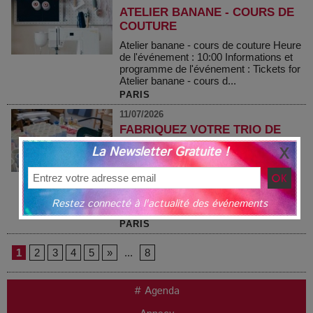
ATELIER BANANE - COURS DE
COUTURE
Atelier banane - cours de couture Heure
de l'événement : 10:00 Informations et
programme de l'événement : Tickets for
Atelier banane - cours d...
PARIS
11/07/2026
FABRIQUEZ VOTRE TRIO DE
TASSES EN PORCELAINE
La Newsletter Gratuite !
Fabriquez votre trio de tasses en
porcelaine Heure de l'événement :
15:00 Informations et programme de
l'événement : Tickets for Fabriquez
Restez connecté à l'actualité des événements
votr...
PARIS
1
2
3
4
5
»
...
8
# Agenda