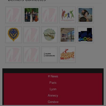
# News
Paris
Lyon
Annecy
Genève