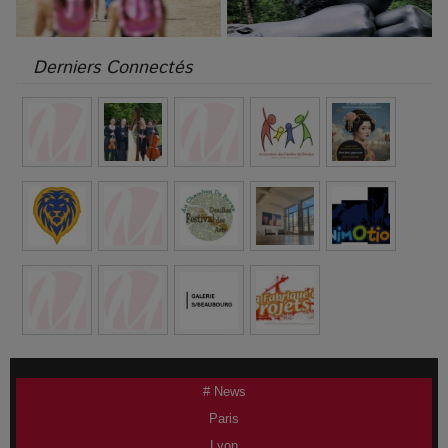
Derniers Connectés
# News
Paris
Lyon