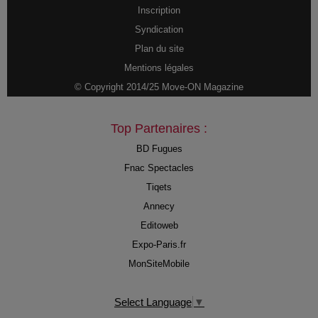
Inscription
Syndication
Plan du site
Mentions légales
© Copyright 2014/25 Move-ON Magazine
Top Partenaires :
BD Fugues
Fnac Spectacles
Tiqets
Annecy
Editoweb
Expo-Paris.fr
MonSiteMobile
Select Language
▼