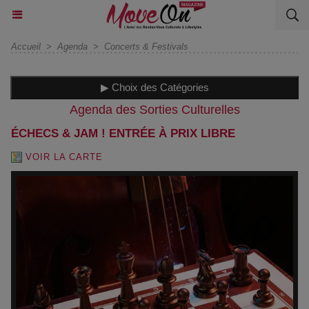
Accueil
>
Agenda
>
Concerts & Festivals
▶ Choix des Catégories
Agenda des Sorties Culturelles
ÉCHECS & JAM ! ENTRÉE À PRIX LIBRE
VOIR LA CARTE