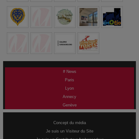
# News
Paris
Lyon
Annecy
Genève
Concept du média
Je suis un Visiteur du Site