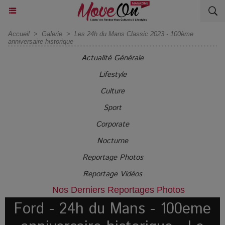
Accueil
>
Galerie
>
Les 24h du Mans Classic 2023 - 100ème
anniversaire historique
Actualité Générale
Lifestyle
Culture
Sport
Corporate
Nocturne
Reportage Photos
Reportage Vidéos
Nos Derniers Reportages Photos
Ford - 24h du Mans - 100eme