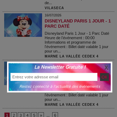
de...
VILASECA
16/07/2026
DISNEYLAND PARIS 1 JOUR - 1
PARC DATÉ
Disneyland Paris 1 Jour - 1 Parc Daté
Heure de l'événement : 00:00
Informations et programme de
l'événement : Billet daté valable 1 jour
pour un...
MARNE LA VALLÉE CEDEX 4
16/07/2026
La Newsletter Gratuite !
DISNEYLAND PARIS 1 JOUR - 2
PARCS DATÉ
Disneyland Paris 1 Jour - 2 Parcs Daté
Restez connecté à l'actualité des événements
Heure de l'événement : 00:00
Informations et programme de
l'événement : Billet daté valable 1 jour
pour un...
MARNE LA VALLÉE CEDEX 4
1
2
3
4
5
»
...
6