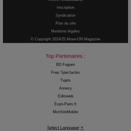
Inscription
Syndication
Plan du site
Mentions légales
© Copyright 2014/25 Move-ON Magazine
Top Partenaires :
BD Fugues
Fnac Spectacles
Tiqets
Annecy
Editoweb
Expo-Paris.fr
MonSiteMobile
Select Language
▼