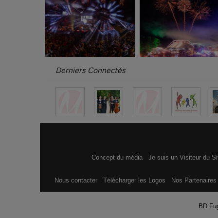
Derniers Connectés
Concept du média
Je suis un Visiteur du S
Nous contacter
Télécharger les Logos
Nos Partenaire
BD Fu