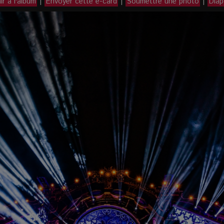
r à l'album
|
Envoyer cette e-card
|
Soumettre une photo
|
Dia