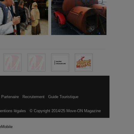
 Partenaire
Recrutement
Guide Touristique
entions légales
© Copyright 2014/25 Move-ON Magazine
eMobile