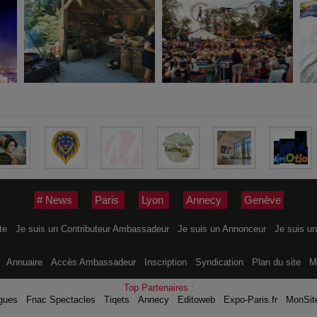
# News
Paris
Lyon
Annecy
Genève
ite
Je suis un Contributeur Ambassadeur
Je suis un Annonceur
Je suis un
s
Annuaire
Accès Ambassadeur
Inscription
Syndication
Plan du site
M
Top Partenaires :
gues
Fnac Spectacles
Tiqets
Annecy
Editoweb
Expo-Paris.fr
MonSit