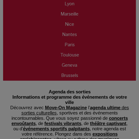
Lyon
Marseille
Nice
Nantes
Paris
Toulouse
Geneva
Brussels
Agenda des sorties
Informations et programme des événements de votre
ville
Découvrez avec
Move-On Magazine
l'
agenda ultime
des
sorties culturelles
, sportives et des événements
incontournables. Que vous soyez passionné de
concerts
envoûtants
, de
festivals vibrants
, de
théâtre captivant
,
ou d'
événements sportifs palpitants
, notre agenda est
votre référence. Plongez dans des
expositions