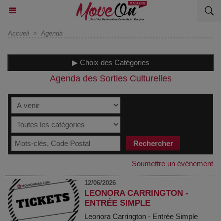
Accueil
>
Agenda
▶ Choix des Catégories
Agenda des Sorties Culturelles
Soumettre un événement
12/06/2026
LEONORA CARRINGTON -
ENTRÉE SIMPLE
Leonora Carrington - Entrée Simple