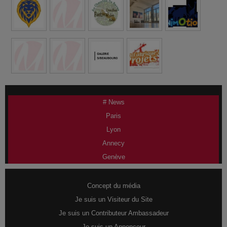
# News
Paris
Lyon
Annecy
Genève
Concept du média
Je suis un Visiteur du Site
Je suis un Contributeur Ambassadeur
Je suis un Annonceur