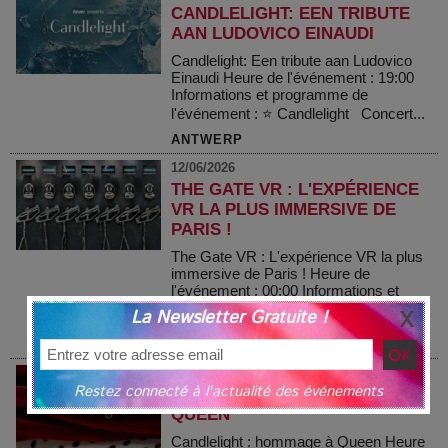
CANDLELIGHT: EEN TRIBUTE
AAN LUDOVICO EINAUDI
Candlelight: Een tribute aan Ludovico
Einaudi Heure de l'événement : 19:00
Informations et programme de
l'événement : ⭐ Candlelight Concert...
ANTWERP
12/06/2026
THE GATE VR : L'EXPÉRIENCE
VR LA PLUS IMMERSIVE DE
PARIS !
The Gate VR : L'expérience VR la plus
immersive de Paris ! Heure de
l'événement : 00:00 Informations et
programme de l'événement :
La Newsletter Gratuite !
Bienvenu...
PARIS
12/06/2026
Restez connecté à l'actualité des événements
CANDLELIGHT : HOMMAGE À
QUEEN
Candlelight : hommage à Queen Heure