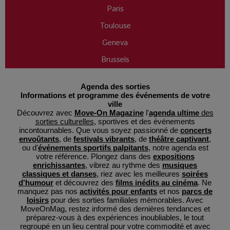
Paris
Toulouse
Geneva
Brussels
Agenda des sorties
Informations et programme des événements de votre
ville
Découvrez avec
Move-On Magazine
l'
agenda ultime
des
sorties culturelles
, sportives et des événements
incontournables. Que vous soyez passionné de
concerts
envoûtants
, de
festivals vibrants
, de
théâtre captivant
,
ou d'
événements sportifs palpitants
, notre agenda est
votre référence. Plongez dans des
expositions
enrichissantes
, vibrez au rythme des
musiques
classiques et danses
, riez avec les meilleures
soirées
d'humour
et découvrez des
films inédits au cinéma
. Ne
manquez pas nos
activités pour enfants
et nos
parcs de
loisirs
pour des sorties familiales mémorables. Avec
MoveOnMag, restez informé des dernières tendances et
préparez-vous à des expériences inoubliables, le tout
regroupé en un lieu central pour votre commodité et avec