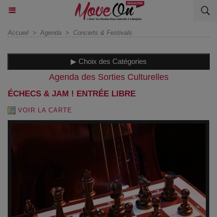
Accueil
>
Agenda
>
Concerts & Festivals
▶ Choix des Catégories
Agenda des Sorties Culturelles
ÉCHECS & JAM ! ENTRÉE LIBRE
VOIR LA CARTE