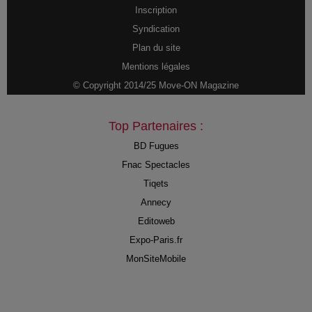
Inscription
Syndication
Plan du site
Mentions légales
© Copyright 2014/25 Move-ON Magazine
Top Partenaires :
BD Fugues
Fnac Spectacles
Tiqets
Annecy
Editoweb
Expo-Paris.fr
MonSiteMobile