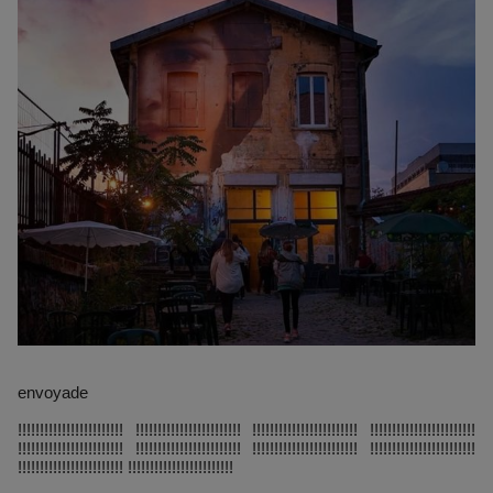
envoyade
!!!!!!!!!!!!!!!!!!!!!!!! !!!!!!!!!!!!!!!!!!!!!!!! !!!!!!!!!!!!!!!!!!!!!!!! !!!!!!!!!!!!!!!!!!!!!!!!
!!!!!!!!!!!!!!!!!!!!!!!! !!!!!!!!!!!!!!!!!!!!!!!! !!!!!!!!!!!!!!!!!!!!!!!! !!!!!!!!!!!!!!!!!!!!!!!!
!!!!!!!!!!!!!!!!!!!!!!!! !!!!!!!!!!!!!!!!!!!!!!!!