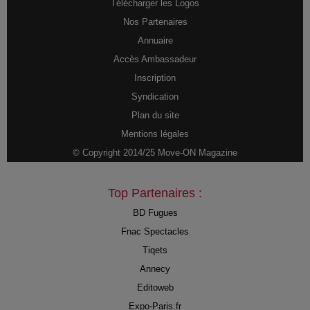
Télécharger les Logos
Nos Partenaires
Annuaire
Accès Ambassadeur
Inscription
Syndication
Plan du site
Mentions légales
© Copyright 2014/25 Move-ON Magazine
Top Partenaires :
BD Fugues
Fnac Spectacles
Tiqets
Annecy
Editoweb
Expo-Paris.fr