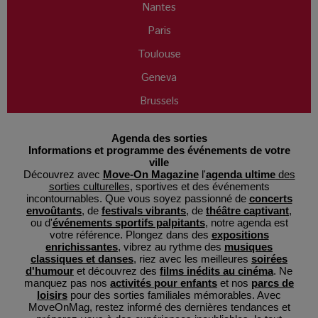
Nantes
Paris
Toulouse
Geneva
Brussels
Agenda des sorties
Informations et programme des événements de votre
ville
Découvrez avec
Move-On Magazine
l'
agenda ultime
des
sorties culturelles
, sportives et des événements
incontournables. Que vous soyez passionné de
concerts
envoûtants
, de
festivals vibrants
, de
théâtre captivant
,
ou d'
événements sportifs palpitants
, notre agenda est
votre référence. Plongez dans des
expositions
enrichissantes
, vibrez au rythme des
musiques
classiques et danses
, riez avec les meilleures
soirées
d'humour
et découvrez des
films inédits au cinéma
. Ne
manquez pas nos
activités pour enfants
et nos
parcs de
loisirs
pour des sorties familiales mémorables. Avec
MoveOnMag, restez informé des dernières tendances et