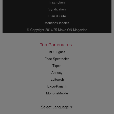
Inscription
Syndication
Plan du site
Mentions légales
© Copyright 2014/25 Move-ON Magazine
Top Partenaires :
BD Fugues
Fnac Spectacles
Tiqets
Annecy
Editoweb
Expo-Paris.fr
MonSiteMobile
Select Language
▼