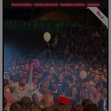
Revenir à l'album
|
Envoyer cette e-card
|
Soumettre une photo
|
Diaporama