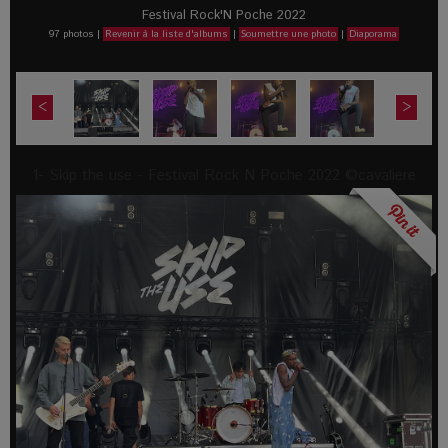
Festival Rock'N Poche 2022
97 photos
|
Revenir à la liste d'albums
|
Soumettre une photo
|
Diaporama
<
>
1- Skip the use - Festival Rock N Poche 2022 ©cavaliere